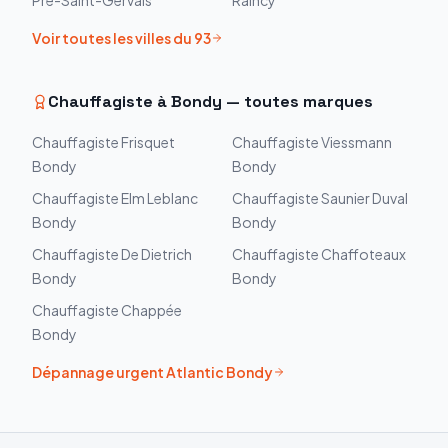
Pré-Saint-Gervais
Raincy
Voir toutes les villes du
93
Chauffagiste à
Bondy
— toutes marques
Chauffagiste
Frisquet
Chauffagiste
Viessmann
Bondy
Bondy
Chauffagiste
Elm Leblanc
Chauffagiste
Saunier Duval
Bondy
Bondy
Chauffagiste
De Dietrich
Chauffagiste
Chaffoteaux
Bondy
Bondy
Chauffagiste
Chappée
Bondy
Dépannage urgent
Atlantic
Bondy