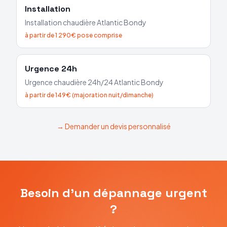
Installation
Installation chaudière
Atlantic
Bondy
à partir de 1 290€ pose comprise
Urgence 24h
Urgence chaudière 24h/24
Atlantic
Bondy
à partir de 149€ (majoration nuit/dimanche)
→ Demander un devis personnalisé
Besoin d'un dépannage urgent
?