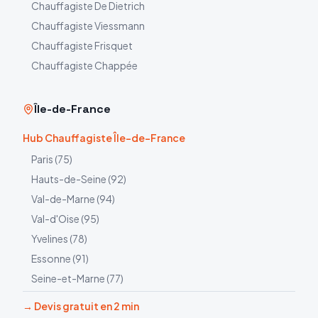
Chauffagiste
De Dietrich
Chauffagiste
Viessmann
Chauffagiste
Frisquet
Chauffagiste
Chappée
Île-de-France
Hub Chauffagiste Île-de-France
Paris
(
75
)
Hauts-de-Seine
(
92
)
Val-de-Marne
(
94
)
Val-d'Oise
(
95
)
Yvelines
(
78
)
Essonne
(
91
)
Seine-et-Marne
(
77
)
→ Devis gratuit en 2 min