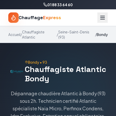
01 88 33 64 60
Chauffage
Express
Chauffagiste
Seine-Saint-Denis
Accueil
/
/
/
Bondy
Atlantic
(
93
)
Bondy
•
93
Chauffagiste
Atlantic
Bondy
Dépannage chaudière
Atlantic
à
Bondy
(
93
)
sous 2h. Technicien certifié
Atlantic
spécialiste
Naia Micro, Perfinox Condens,
Idra Exclusive
. Entretien annuel obligatoire,