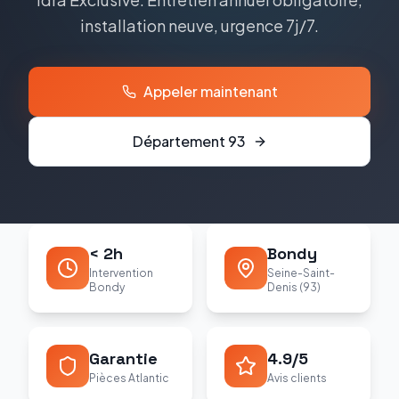
installation neuve, urgence 7j/7.
Appeler maintenant
Département
93
< 2h
Bondy
Intervention
Seine-Saint-
Bondy
Denis (93)
Garantie
4.9/5
Pièces Atlantic
Avis clients