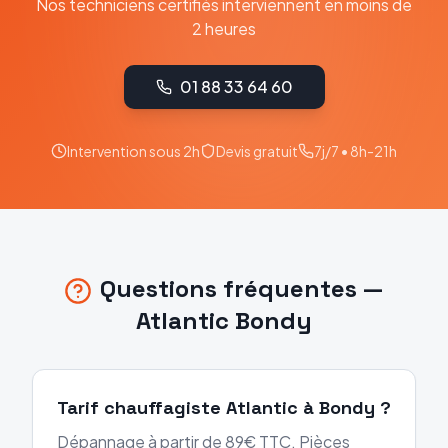
Nos techniciens certifiés interviennent en moins de
2 heures
01 88 33 64 60
Intervention sous 2h
Devis gratuit
7j/7 • 8h-21h
Questions fréquentes —
Atlantic
Bondy
Tarif chauffagiste Atlantic à Bondy ?
Dépannage à partir de 89€ TTC. Pièces