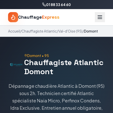
01 88 33 64 60
Chauffage
Express
Accueil
/
Chauffagiste
Atlantic
/
Val-d'Oise
(
95
)
/
Domont
Domont
•
95
Chauffagiste
Atlantic
Domont
Dépannage chaudière
Atlantic
à
Domont
(
95
)
sous 2h. Technicien certifié
Atlantic
spécialiste
Naia Micro, Perfinox Condens,
Idra Exclusive
. Entretien annuel obligatoire,