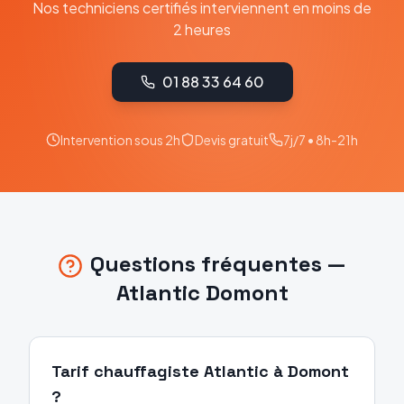
Nos techniciens certifiés interviennent en moins de
2 heures
01 88 33 64 60
Intervention sous 2h
Devis gratuit
7j/7 • 8h-21h
Questions fréquentes —
Atlantic
Domont
Tarif chauffagiste Atlantic à Domont
?