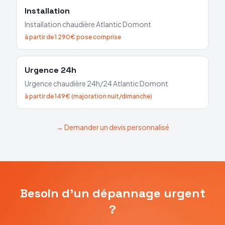
Installation
Installation chaudière
Atlantic
Domont
à partir de 1 290€ pose comprise
Urgence 24h
Urgence chaudière 24h/24
Atlantic
Domont
à partir de 149€ (majoration nuit/dimanche)
→ Demander un devis personnalisé
Besoin d'un dépannage urgent
?