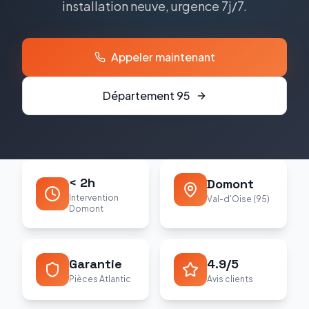
installation neuve, urgence 7j/7.
Appeler maintenant
Département
95
< 2h
Domont
Intervention
Val-d'Oise (95)
Domont
Garantie
4.9/5
Pièces Atlantic
Avis clients