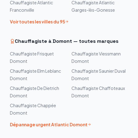
Chauffagiste
Atlantic
Chauffagiste
Atlantic
Franconville
Garges-lès-Gonesse
Voir toutes les villes du
95
Chauffagiste à
Domont
— toutes marques
Chauffagiste
Frisquet
Chauffagiste
Viessmann
Domont
Domont
Chauffagiste
Elm Leblanc
Chauffagiste
Saunier Duval
Domont
Domont
Chauffagiste
De Dietrich
Chauffagiste
Chaffoteaux
Domont
Domont
Chauffagiste
Chappée
Domont
Dépannage urgent
Atlantic
Domont