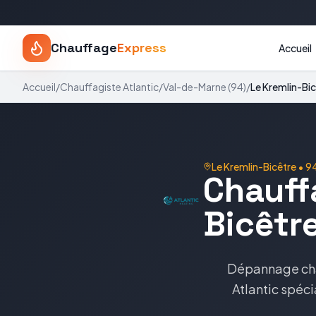
Chauffage
Express
Accueil
Accueil
/
Chauffagiste
Atlantic
/
Val-de-Marne
(
94
)
/
Le Kremlin-Bi
Le Kremlin-Bicêtre
•
9
Chauff
Bicêtr
Dépannage ch
Atlantic
spéci