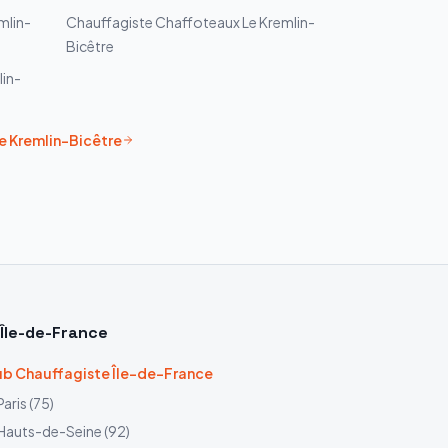
mlin-
Chauffagiste
Chaffoteaux
Le Kremlin-
Bicêtre
lin-
e Kremlin-Bicêtre
Île-de-France
b Chauffagiste Île-de-France
Paris
(
75
)
Hauts-de-Seine
(
92
)