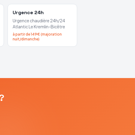
Urgence 24h
Urgence chaudière 24h/24
Atlantic
Le Kremlin-Bicêtre
à partir de 149€ (majoration
nuit/dimanche)
?