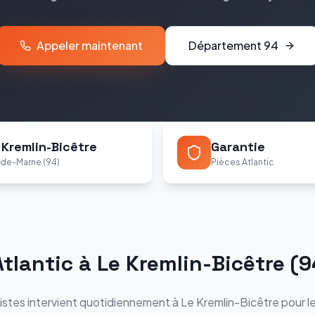
Appeler maintenant
Département
94
 Kremlin-Bicêtre
Garantie
-de-Marne (94)
Pièces Atlantic
Atlantic
à
Le Kremlin-Bicêtre
(
9
istes intervient quotidiennement à
Le Kremlin-Bicêtre
pour l