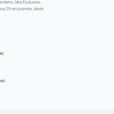
ondens, Idra Exclusive
,
ous 2h en journée, devis
e)
ve)