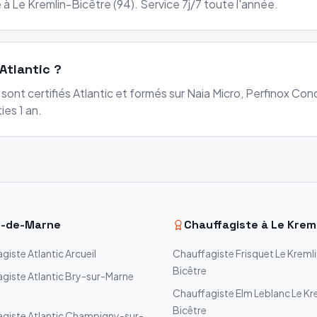
 à Le Kremlin-Bicêtre (94). Service 7j/7 toute l'année.
Atlantic ?
sont certifiés Atlantic et formés sur Naia Micro, Perfinox Cond
ies 1 an.
l-de-Marne
Chauffagiste à
Le Krem
agiste
Atlantic
Arcueil
Chauffagiste
Frisquet
Le Kreml
Bicêtre
agiste
Atlantic
Bry-sur-Marne
Chauffagiste
Elm Leblanc
Le Kr
Bicêtre
agiste
Atlantic
Champigny-sur-