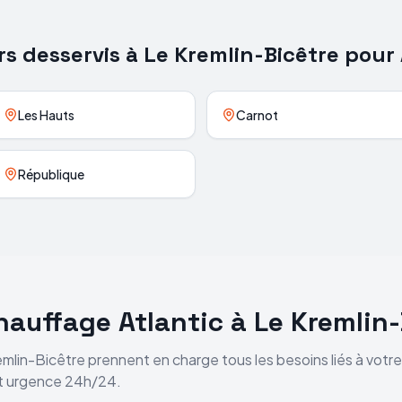
rs desservis à
Le Kremlin-Bicêtre
pour
Les Hauts
Carnot
République
chauffage
Atlantic
à
Le Kremlin-
emlin-Bicêtre
prennent en charge tous les besoins liés à votr
et urgence 24h/24.