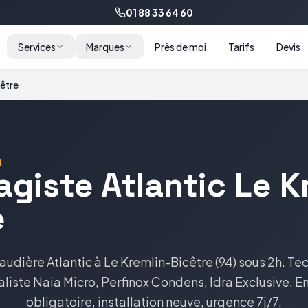
01 88 33 64 60
Services
Marques
Près de moi
Tarifs
Devis
cêtre
4
agiste
Atlantic
Le K
e
audière
Atlantic
à
Le Kremlin-Bicêtre
(
94
) sous 2h. Te
aliste
Naia Micro, Perfinox Condens, Idra Exclusive
. E
obligatoire, installation neuve, urgence 7j/7.