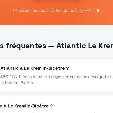
Intervention sous 2h
Devis gratuit
7j/7 • 8h-21h
s fréquentes —
Atlantic
Le Kre
 Atlantic à Le Kremlin-Bicêtre ?
89€ TTC. Pièces Atlantic d'origine en sus selon devis gratuit.
e Kremlin-Bicêtre.
n à Le Kremlin-Bicêtre ?