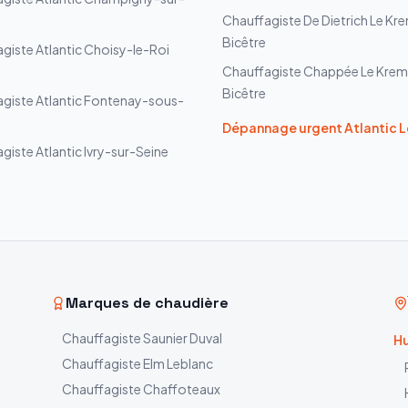
Chauffagiste
De Dietrich
Le Kre
Bicêtre
agiste
Atlantic
Choisy-le-Roi
Chauffagiste
Chappée
Le Krem
Bicêtre
agiste
Atlantic
Fontenay-sous-
Dépannage urgent
Atlantic
L
agiste
Atlantic
Ivry-sur-Seine
Marques de chaudière
Chauffagiste
Saunier Duval
Hu
Chauffagiste
Elm Leblanc
Chauffagiste
Chaffoteaux