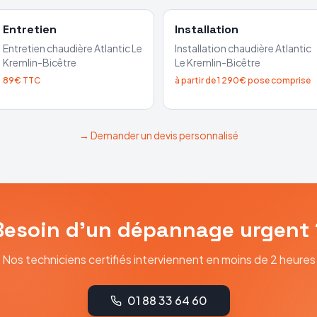
Entretien
Installation
Entretien chaudière
Atlantic
Le
Installation chaudière
Atlantic
Kremlin-Bicêtre
Le Kremlin-Bicêtre
89€ TTC
à partir de 1 290€ pose comprise
→ Demander un devis personnalisé
Besoin d'un dépannage urgent 
Nos techniciens certifiés interviennent en moins de 2 heures
01 88 33 64 60