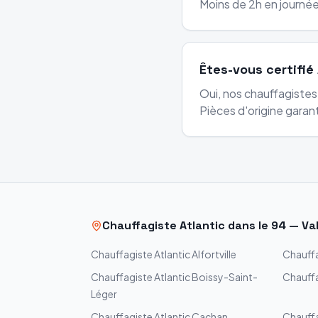
Moins de 2h en journée
Êtes-vous certifié 
Oui, nos chauffagistes 
Pièces d'origine garant
Chauffagiste
Atlantic
dans le
94
—
Va
Chauffagiste
Atlantic
Alfortville
Chauff
Chauffagiste
Atlantic
Boissy-Saint-
Chauff
Léger
Chauffagiste
Atlantic
Cachan
Chauff