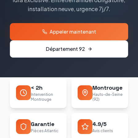
installation neuve, urgence 7j/7.
Appeler maintenant
Département
92
< 2h
Montrouge
Intervention
Hauts-de-Seine
Montrouge
(92)
Garantie
4.9/5
Pièces Atlantic
Avis clients