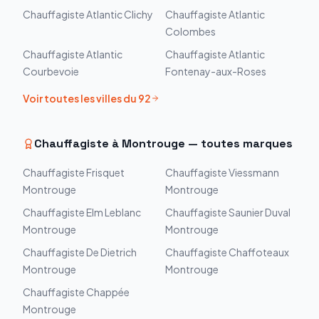
Chauffagiste
Atlantic
Clichy
Chauffagiste
Atlantic
Colombes
Chauffagiste
Atlantic
Chauffagiste
Atlantic
Courbevoie
Fontenay-aux-Roses
Voir toutes les villes du
92
Chauffagiste à
Montrouge
— toutes marques
Chauffagiste
Frisquet
Chauffagiste
Viessmann
Montrouge
Montrouge
Chauffagiste
Elm Leblanc
Chauffagiste
Saunier Duval
Montrouge
Montrouge
Chauffagiste
De Dietrich
Chauffagiste
Chaffoteaux
Montrouge
Montrouge
Chauffagiste
Chappée
Montrouge