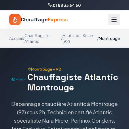
01 88 33 64 60
Chauffage
Express
Chauffagiste
Hauts-de-Seine
Accueil
/
/
/
Montrouge
Atlantic
(
92
)
Montrouge
•
92
Chauffagiste
Atlantic
Montrouge
Dépannage chaudière
Atlantic
à
Montrouge
(
92
) sous 2h. Technicien certifié
Atlantic
spécialiste
Naia Micro, Perfinox Condens,
Idra Exclusive
. Entretien annuel obligatoire,