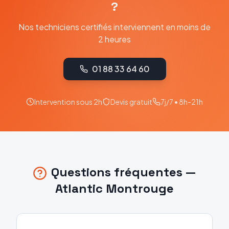
?
Nos techniciens certifiés interviennent en moins de
2 heures
01 88 33 64 60
Intervention sous 2h
Devis gratuit
7j/7 • 8h-21h
Questions fréquentes —
Atlantic
Montrouge