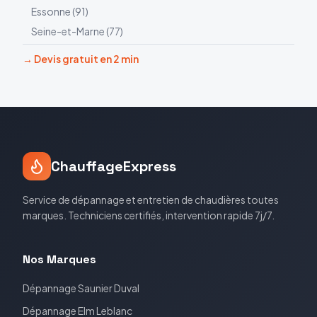
Essonne
(
91
)
Seine-et-Marne
(
77
)
→ Devis gratuit en 2 min
ChauffageExpress
Service de dépannage et entretien de chaudières toutes
marques. Techniciens certifiés, intervention rapide 7j/7.
Nos Marques
Dépannage
Saunier Duval
Dépannage
Elm Leblanc