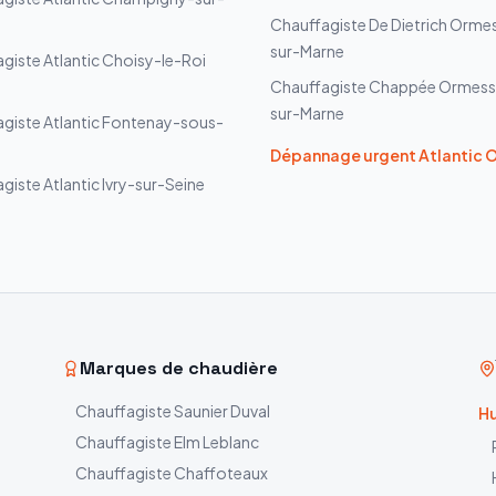
Chauffagiste
De Dietrich
Orme
sur-Marne
agiste
Atlantic
Choisy-le-Roi
Chauffagiste
Chappée
Ormess
sur-Marne
agiste
Atlantic
Fontenay-sous-
Dépannage urgent
Atlantic
O
agiste
Atlantic
Ivry-sur-Seine
Marques de chaudière
Chauffagiste
Saunier Duval
Hu
Chauffagiste
Elm Leblanc
Chauffagiste
Chaffoteaux