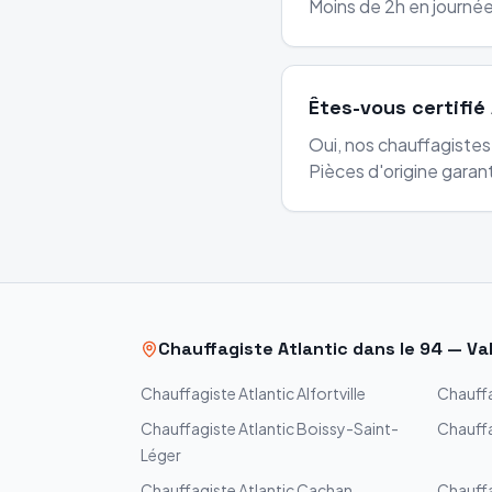
Moins de 2h en journée
Êtes-vous certifié 
Oui, nos chauffagistes 
Pièces d'origine garant
Chauffagiste
Atlantic
dans le
94
—
Va
Chauffagiste
Atlantic
Alfortville
Chauff
Chauffagiste
Atlantic
Boissy-Saint-
Chauff
Léger
Chauffagiste
Atlantic
Cachan
Chauff