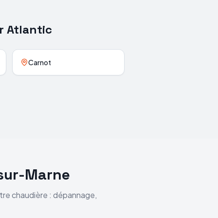
r
Atlantic
Carnot
sur-Marne
otre chaudière : dépannage,