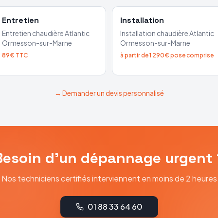
Entretien
Installation
Entretien chaudière
Atlantic
Installation chaudière
Atlantic
Ormesson-sur-Marne
Ormesson-sur-Marne
89€ TTC
à partir de 1 290€ pose comprise
→ Demander un devis personnalisé
Besoin d'un dépannage urgent 
Nos techniciens certifiés interviennent en moins de 2 heures
01 88 33 64 60