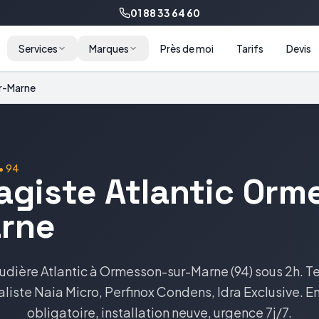
01 88 33 64 60
Services
Marques
Près de moi
Tarifs
Devis
r-Marne
•
94
agiste
Atlantic
Orm
rne
udière
Atlantic
à
Ormesson-sur-Marne
(
94
) sous 2h. T
aliste
Naia Micro, Perfinox Condens, Idra Exclusive
. E
obligatoire, installation neuve, urgence 7j/7.