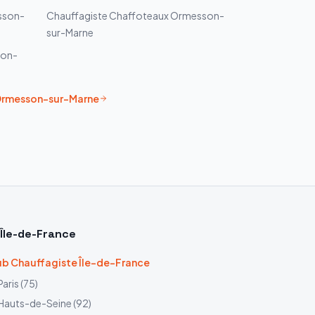
sson-
Chauffagiste
Chaffoteaux
Ormesson-
sur-Marne
on-
rmesson-sur-Marne
Île-de-France
b Chauffagiste Île-de-France
Paris
(
75
)
Hauts-de-Seine
(
92
)