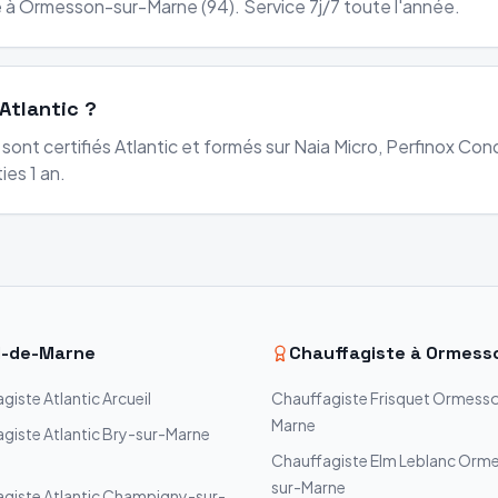
 à Ormesson-sur-Marne (94). Service 7j/7 toute l'année.
Atlantic ?
sont certifiés Atlantic et formés sur Naia Micro, Perfinox Cond
ies 1 an.
l-de-Marne
Chauffagiste à
Ormess
agiste
Atlantic
Arcueil
Chauffagiste
Frisquet
Ormesso
Marne
agiste
Atlantic
Bry-sur-Marne
Chauffagiste
Elm Leblanc
Orme
sur-Marne
agiste
Atlantic
Champigny-sur-