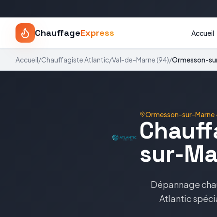
Chauffage
Express
Accueil
Accueil
/
Chauffagiste
Atlantic
/
Val-de-Marne
(
94
)
/
Ormesson-su
Ormesson-sur-Marne
Chauff
sur-Ma
Dépannage cha
Atlantic
spéci