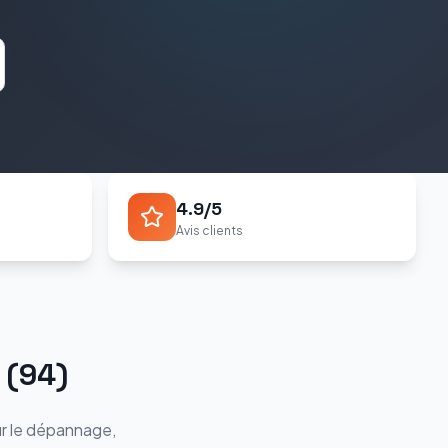
4.9/5
Avis clients
(
94
)
r le dépannage,