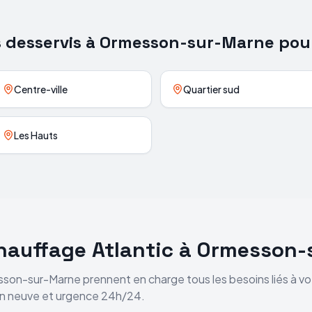
s desservis à
Ormesson-sur-Marne
pou
Centre-ville
Quartier sud
Les Hauts
chauffage
Atlantic
à
Ormesson-
son-sur-Marne
prennent en charge tous les besoins liés à v
ion neuve et urgence 24h/24.