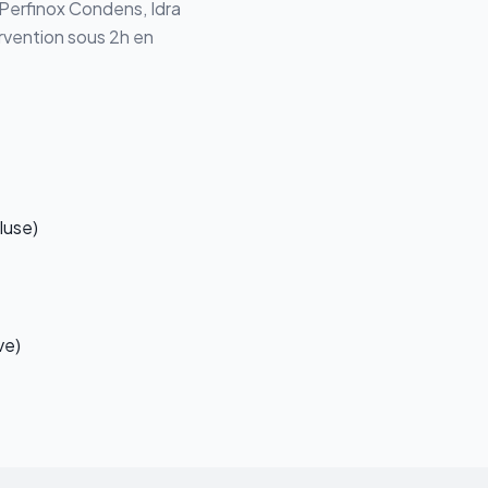
 Perfinox Condens, Idra
ervention sous 2h en
luse)
ve)