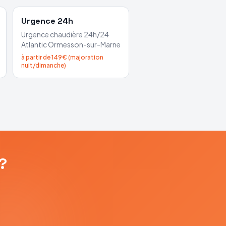
Urgence 24h
Urgence chaudière 24h/24
Atlantic
Ormesson-sur-Marne
à partir de 149€ (majoration
nuit/dimanche)
?