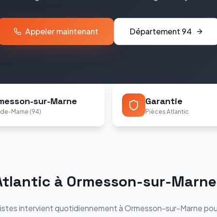
Appeler maintenant
Département
94
messon-sur-Marne
Garantie
-de-Marne (94)
Pièces Atlantic
Atlantic
à
Ormesson-sur-Marne
istes intervient quotidiennement à
Ormesson-sur-Marne
pou