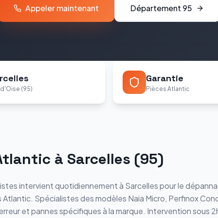
Appeler maintenant
Département
95
rcelles
Garantie
-d'Oise (95)
Pièces Atlantic
Atlantic
à
Sarcelles
(
95
)
istes intervient quotidiennement à
Sarcelles
pour le dépannag
s
Atlantic
. Spécialistes des modèles
Naia Micro, Perfinox Cond
erreur et pannes spécifiques à la marque. Intervention sous 2h