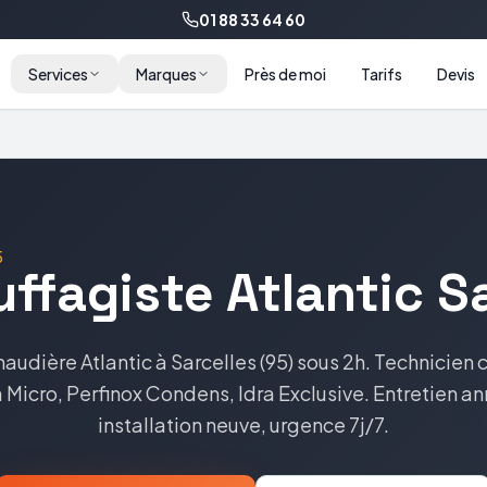
01 88 33 64 60
Services
Marques
Près de moi
Tarifs
Devis
5
uffagiste
Atlantic
S
haudière
Atlantic
à
Sarcelles
(
95
) sous 2h. Technicien c
 Micro, Perfinox Condens, Idra Exclusive
. Entretien an
installation neuve, urgence 7j/7.