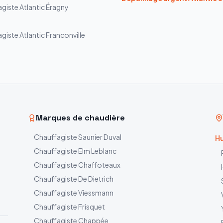
agiste
Atlantic
Éragny
agiste
Atlantic
Franconville
Marques de chaudière
Chauffagiste
Saunier Duval
Hu
Chauffagiste
Elm Leblanc
Chauffagiste
Chaffoteaux
Chauffagiste
De Dietrich
Chauffagiste
Viessmann
Chauffagiste
Frisquet
Chauffagiste
Chappée