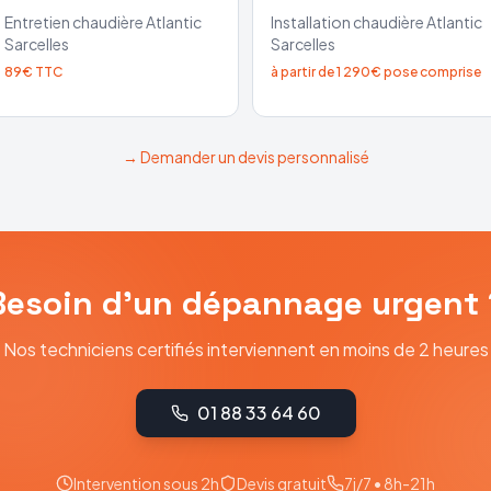
Entretien chaudière
Atlantic
Installation chaudière
Atlantic
Sarcelles
Sarcelles
89€ TTC
à partir de 1 290€ pose comprise
→ Demander un devis personnalisé
Besoin d'un dépannage urgent 
Nos techniciens certifiés interviennent en moins de 2 heures
01 88 33 64 60
Intervention sous 2h
Devis gratuit
7j/7 • 8h-21h