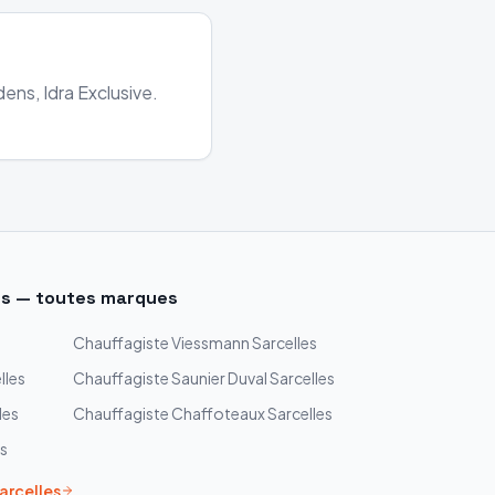
ens, Idra Exclusive.
es
— toutes marques
Chauffagiste
Viessmann
Sarcelles
lles
Chauffagiste
Saunier Duval
Sarcelles
les
Chauffagiste
Chaffoteaux
Sarcelles
es
arcelles