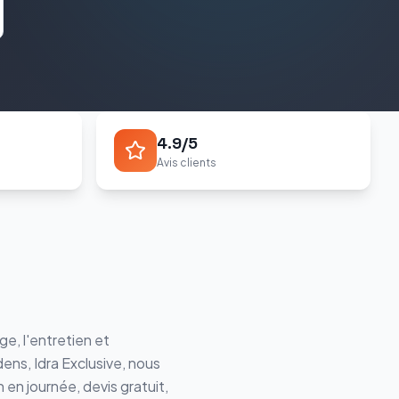
4.9/5
Avis clients
e, l'entretien et
ens, Idra Exclusive
, nous
 en journée, devis gratuit,