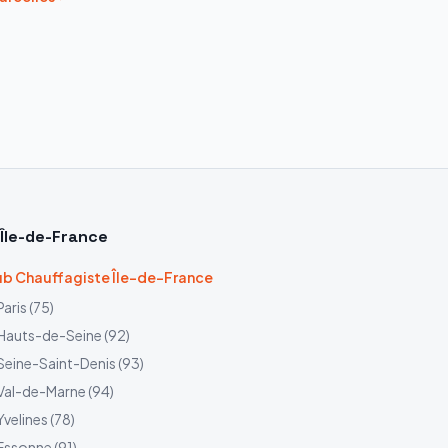
Île-de-France
b Chauffagiste Île-de-France
Paris
(
75
)
Hauts-de-Seine
(
92
)
Seine-Saint-Denis
(
93
)
Val-de-Marne
(
94
)
Yvelines
(
78
)
Essonne
(
91
)