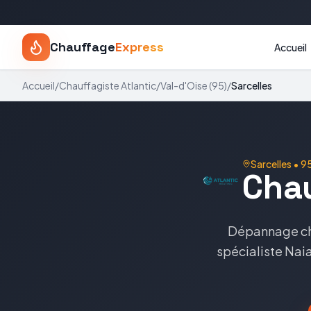
Chauffage
Express
Accueil
Accueil
/
Chauffagiste
Atlantic
/
Val-d'Oise
(
95
)
/
Sarcelles
Sarcelles
•
9
Cha
Dépannage c
spécialiste
Naia