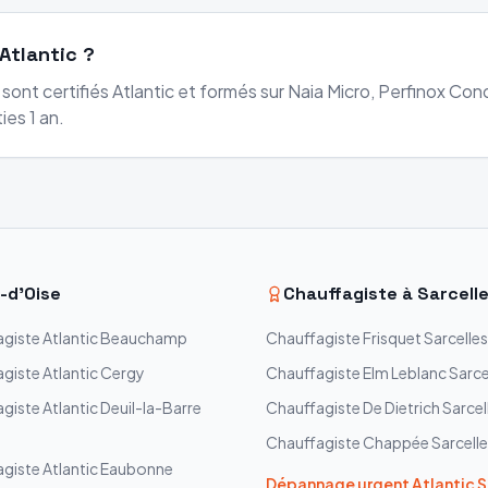
Atlantic ?
sont certifiés Atlantic et formés sur Naia Micro, Perfinox Cond
ies 1 an.
-d'Oise
Chauffagiste à
Sarcell
agiste
Atlantic
Beauchamp
Chauffagiste
Frisquet
Sarcelles
agiste
Atlantic
Cergy
Chauffagiste
Elm Leblanc
Sarce
agiste
Atlantic
Deuil-la-Barre
Chauffagiste
De Dietrich
Sarcel
Chauffagiste
Chappée
Sarcell
agiste
Atlantic
Eaubonne
Dépannage urgent
Atlantic
S