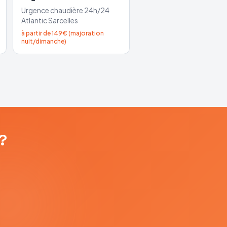
Urgence chaudière 24h/24
Atlantic
Sarcelles
à partir de 149€ (majoration
nuit/dimanche)
?