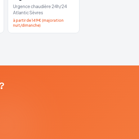
Urgence chaudière 24h/24
Atlantic
Sèvres
à partir de 149€ (majoration
nuit/dimanche)
?