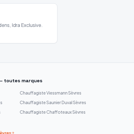
ens, Idra Exclusive.
— toutes marques
Chauffagiste
Viessmann
Sèvres
es
Chauffagiste
Saunier Duval
Sèvres
s
Chauffagiste
Chaffoteaux
Sèvres
èvres