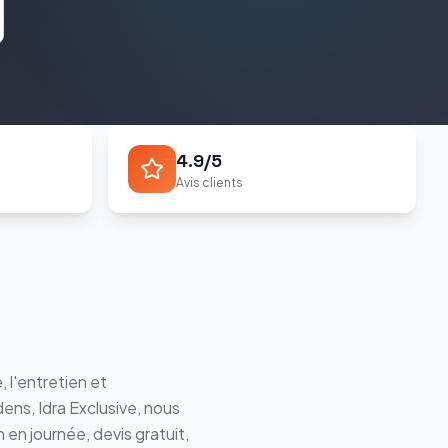
4.9/5
Avis clients
 l'entretien et
ens, Idra Exclusive
, nous
 en journée, devis gratuit,