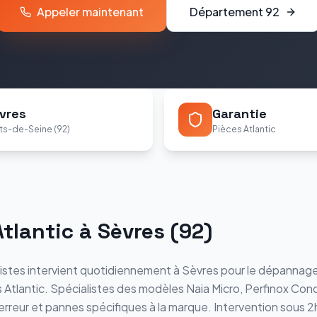
Appeler maintenant
Département
92
vres
Garantie
ts-de-Seine (92)
Pièces Atlantic
Atlantic
à
Sèvres
(
92
)
istes intervient quotidiennement à
Sèvres
pour le dépannage,
s
Atlantic
. Spécialistes des modèles
Naia Micro, Perfinox Cond
erreur et pannes spécifiques à la marque. Intervention sous 2h