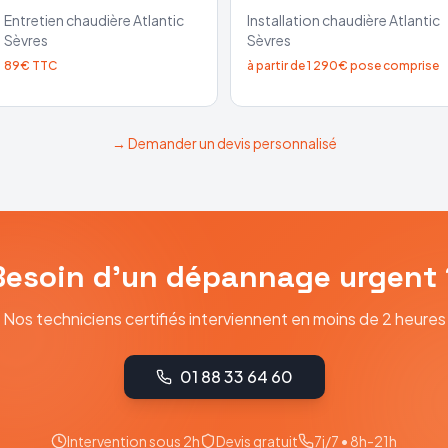
Entretien chaudière
Atlantic
Installation chaudière
Atlantic
Sèvres
Sèvres
89€ TTC
à partir de 1 290€ pose comprise
→ Demander un devis personnalisé
Besoin d'un dépannage urgent 
Nos techniciens certifiés interviennent en moins de 2 heures
01 88 33 64 60
Intervention sous 2h
Devis gratuit
7j/7 • 8h-21h