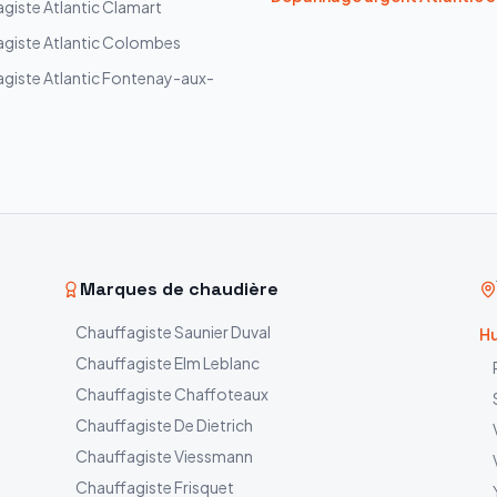
agiste
Atlantic
Clamart
agiste
Atlantic
Colombes
agiste
Atlantic
Fontenay-aux-
Marques de chaudière
Chauffagiste
Saunier Duval
Hu
Chauffagiste
Elm Leblanc
Chauffagiste
Chaffoteaux
Chauffagiste
De Dietrich
Chauffagiste
Viessmann
Chauffagiste
Frisquet