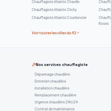
Chauffagiste
Atlantic
Chaville
Chauff
Chauffagiste
Atlantic
Clichy
Chauff
Chauffagiste
Atlantic
Courbevoie
Chauff
Roses
Voir toutes les villes du
92
Nos services chauffagiste
Dépannage chaudière
Entretien chaudière
Installation chaudière
Remplacement chaudière
Urgence chaudière 24h/24
Contrat de maintenance