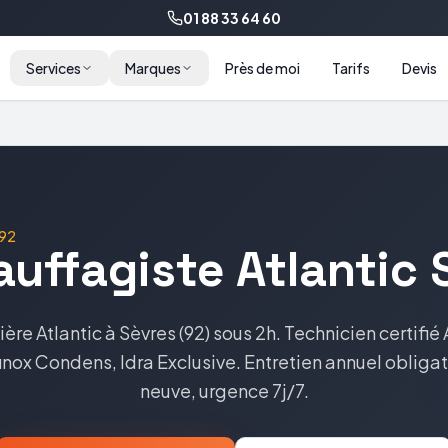
01 88 33 64 60
Services
Marques
Près de moi
Tarifs
Devis
92
auffagiste
Atlantic
ière
Atlantic
à
Sèvres
(
92
) sous 2h. Technicien certifié
inox Condens, Idra Exclusive
. Entretien annuel obligat
neuve, urgence 7j/7.