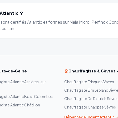
Atlantic ?
sont certifiés Atlantic et formés sur Naia Micro, Perfinox Cond
ies 1 an.
uts-de-Seine
Chauffagiste à
Sèvres
agiste
Atlantic
Asnières-sur-
Chauffagiste
Frisquet
Sèvres
Chauffagiste
Elm Leblanc
Sèvr
agiste
Atlantic
Bois-Colombes
Chauffagiste
De Dietrich
Sèvre
agiste
Atlantic
Châtillon
Chauffagiste
Chappée
Sèvres
Dépannage urgent
Atlantic
S