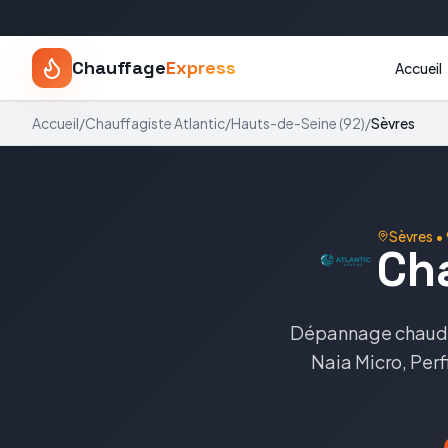
Chauffage
Express
Accueil
Accueil
/
Chauffagiste
Atlantic
/
Hauts-de-Seine
(
92
)
/
Sèvres
Sèvres
•
Ch
Dépannage chaud
Naia Micro, Perf