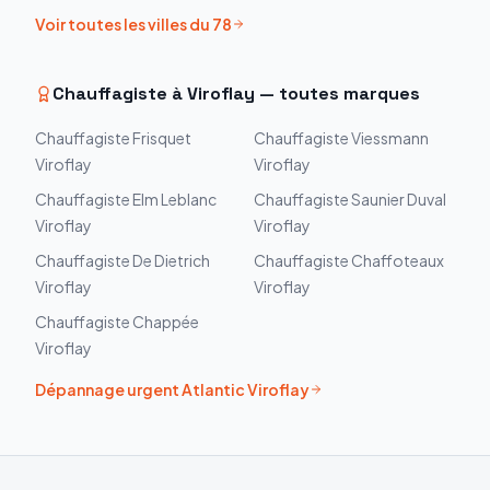
Voir toutes les villes du
78
Chauffagiste à
Viroflay
— toutes marques
Chauffagiste
Frisquet
Chauffagiste
Viessmann
Viroflay
Viroflay
Chauffagiste
Elm Leblanc
Chauffagiste
Saunier Duval
Viroflay
Viroflay
Chauffagiste
De Dietrich
Chauffagiste
Chaffoteaux
Viroflay
Viroflay
Chauffagiste
Chappée
Viroflay
Dépannage urgent
Atlantic
Viroflay