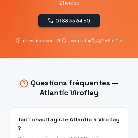
2 heures
01 88 33 64 60
Intervention sous 2h
Devis gratuit
7j/7 • 8h-21h
Questions fréquentes —
Atlantic
Viroflay
Tarif chauffagiste Atlantic à Viroflay
?