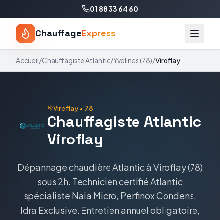
01 88 33 64 60
Chauffage
Express
Accueil
/
Chauffagiste
Atlantic
/
Yvelines
(
78
)
/
Viroflay
Viroflay
•
78
Chauffagiste
Atlantic
Viroflay
Dépannage chaudière
Atlantic
à
Viroflay
(
78
)
sous 2h. Technicien certifié
Atlantic
spécialiste
Naia Micro, Perfinox Condens,
Idra Exclusive
. Entretien annuel obligatoire,