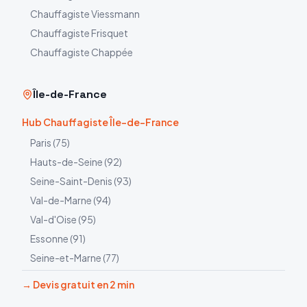
Chauffagiste
Viessmann
Chauffagiste
Frisquet
Chauffagiste
Chappée
Île-de-France
Hub Chauffagiste Île-de-France
Paris
(
75
)
Hauts-de-Seine
(
92
)
Seine-Saint-Denis
(
93
)
Val-de-Marne
(
94
)
Val-d'Oise
(
95
)
Essonne
(
91
)
Seine-et-Marne
(
77
)
→ Devis gratuit en 2 min