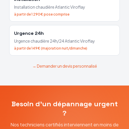
Installation chaudière
Atlantic
Viroflay
à partir de 1 290€ pose comprise
Urgence 24h
Urgence chaudière 24h/24
Atlantic
Viroflay
à partir de 149€ (majoration nuit/dimanche)
→ Demander un devis personnalisé
Besoin d'un dépannage urgent
?
Nos techniciens certifiés interviennent en moins de