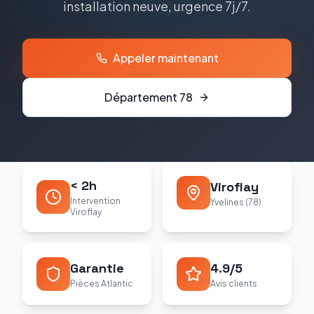
installation neuve, urgence 7j/7.
Appeler maintenant
Département
78
< 2h
Viroflay
Intervention
Yvelines (78)
Viroflay
Garantie
4.9/5
Pièces Atlantic
Avis clients