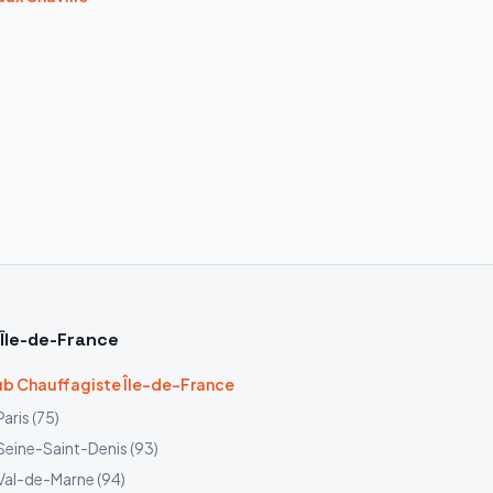
Île-de-France
b Chauffagiste Île-de-France
Paris
(
75
)
Seine-Saint-Denis
(
93
)
Val-de-Marne
(
94
)