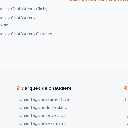
agiste
Chaffoteaux
Clichy
agiste
Chaffoteaux
voie
agiste
Chaffoteaux
Garches
Marques de chaudière
Chauffagiste
Saunier Duval
Hu
Chauffagiste
Elm Leblanc
Chauffagiste
De Dietrich
Chauffagiste
Viessmann