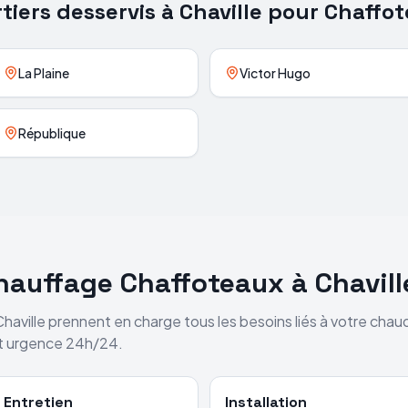
tiers desservis à
Chaville
pour
Chaffo
La Plaine
Victor Hugo
République
chauffage
Chaffoteaux
à
Chavill
Chaville
prennent en charge tous les besoins liés à votre chau
et urgence 24h/24.
Entretien
Installation