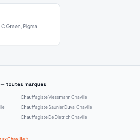
ra C Green, Pigma
— toutes marques
Chauffagiste
Viessmann
Chaville
lle
Chauffagiste
Saunier Duval
Chaville
Chauffagiste
De Dietrich
Chaville
aux
Chaville