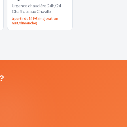
Urgence chaudière 24h/24
Chaffoteaux
Chaville
à partir de 149€ (majoration
nuit/dimanche)
?