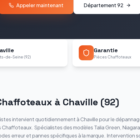
Appeler maintenant
Département
92
aville
Garantie
ts-de-Seine (92)
Pièces Chaffoteaux
Chaffoteaux
à
Chaville
(
92
)
istes intervient quotidiennement à
Chaville
pour le dépannage
s
Chaffoteaux
. Spécialistes des modèles
Talia Green, Niagar
odes erreur et pannes spécifiques à la marque. Intervention s