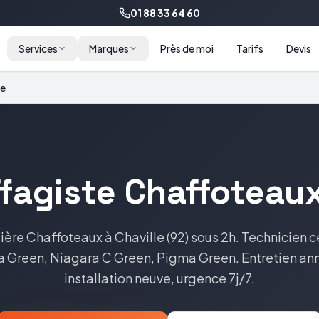
01 88 33 64 60
Services
Marques
Près de moi
Tarifs
Devis
le
fagiste
Chaffoteau
ière
Chaffoteaux
à
Chaville
(
92
) sous 2h. Technicien c
ia Green, Niagara C Green, Pigma Green
. Entretien an
installation neuve, urgence 7j/7.