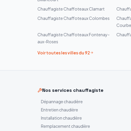
Chauffagiste
Chaffoteaux
Clamart
Chauff
Chauffagiste
Chaffoteaux
Colombes
Chauff
Courbe
Chauffagiste
Chaffoteaux
Fontenay-
Chauff
aux-Roses
Voir toutes les villes du
92
Nos services chauffagiste
Dépannage chaudière
Entretien chaudière
Installation chaudière
Remplacement chaudière