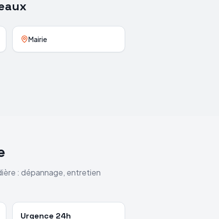
teaux
Mairie
e
dière : dépannage, entretien
Urgence 24h