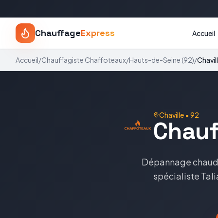
Chauffage
Express
Accueil
Accueil
/
Chauffagiste
Chaffoteaux
/
Hauts-de-Seine
(
92
)
/
Chavil
Chaville
•
92
Chauf
Dépannage chaud
spécialiste
Tal