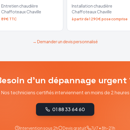
Entretien chaudière
Installation chaudière
Chaffoteaux
Chaville
Chaffoteaux
Chaville
89€ TTC
à partir de 1 290€ pose comprise
→ Demander un devis personnalisé
Besoin d'un dépannage urgent 
Nos techniciens certifiés interviennent en moins de 2 heures
01 88 33 64 60
Intervention sous 2h
Devis gratuit
7j/7 • 8h-21h