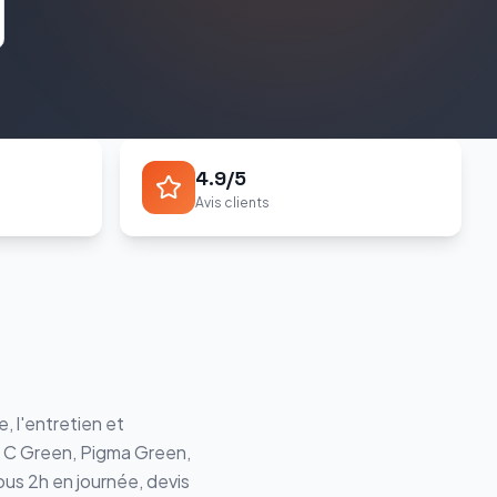
4.9/5
Avis clients
, l'entretien et
a C Green, Pigma Green
,
ous 2h en journée, devis