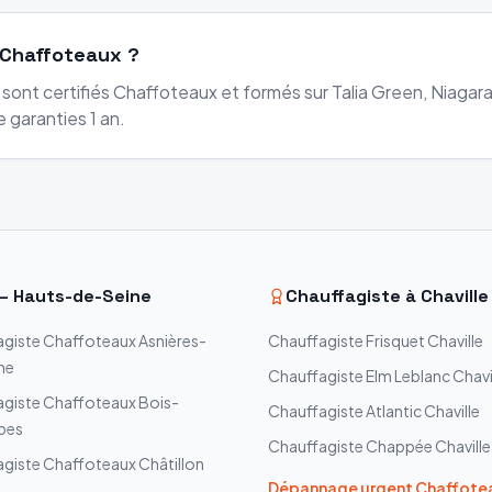
 Chaffoteaux ?
 sont certifiés Chaffoteaux et formés sur Talia Green, Niaga
 garanties 1 an.
—
Hauts-de-Seine
Chauffagiste à
Chaville
agiste
Chaffoteaux
Asnières-
Chauffagiste
Frisquet
Chaville
ne
Chauffagiste
Elm Leblanc
Chavi
agiste
Chaffoteaux
Bois-
Chauffagiste
Atlantic
Chaville
bes
Chauffagiste
Chappée
Chaville
agiste
Chaffoteaux
Châtillon
Dépannage urgent
Chaffote