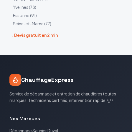
Yvelines
(
78
)
Essonne
(
91
)
Seine-et-Marne
(
77
)
→ Devis gratuit en 2 min
ChauffageExpress
Service de dépannage et entretien de chaudières toutes
marques. Techniciens certifiés, intervention rapide 7j/7.
Nos Marques
Dépannage
Saunier Duval