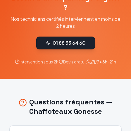
?
Nos techniciens certifiés interviennent en moins de
2 heures
01 88 33 64 60
Intervention sous 2h
Devis gratuit
7j/7 • 8h-21h
Questions fréquentes —
Chaffoteaux
Gonesse