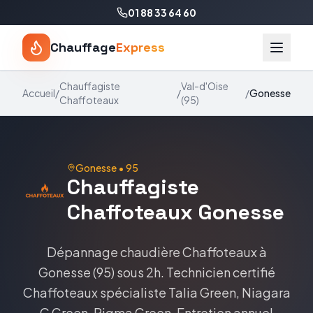
01 88 33 64 60
Chauffage
Express
Chauffagiste
Val-d'Oise
Accueil
/
/
/
Gonesse
Chaffoteaux
(
95
)
Gonesse
•
95
Chauffagiste
Chaffoteaux
Gonesse
Dépannage chaudière
Chaffoteaux
à
Gonesse
(
95
) sous 2h. Technicien certifié
Chaffoteaux
spécialiste
Talia Green, Niagara
C Green, Pigma Green
. Entretien annuel