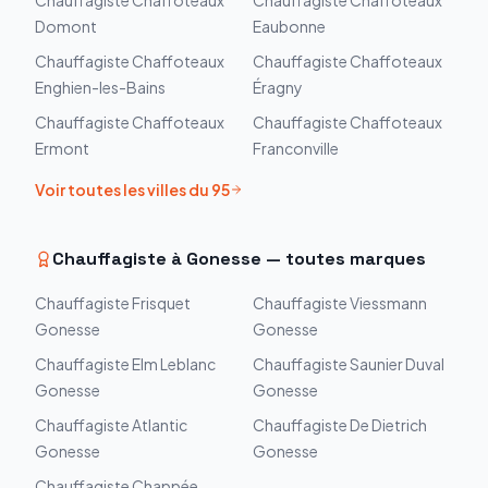
Chauffagiste
Chaffoteaux
Chauffagiste
Chaffoteaux
Domont
Eaubonne
Chauffagiste
Chaffoteaux
Chauffagiste
Chaffoteaux
Enghien-les-Bains
Éragny
Chauffagiste
Chaffoteaux
Chauffagiste
Chaffoteaux
Ermont
Franconville
Voir toutes les villes du
95
Chauffagiste à
Gonesse
— toutes marques
Chauffagiste
Frisquet
Chauffagiste
Viessmann
Gonesse
Gonesse
Chauffagiste
Elm Leblanc
Chauffagiste
Saunier Duval
Gonesse
Gonesse
Chauffagiste
Atlantic
Chauffagiste
De Dietrich
Gonesse
Gonesse
Chauffagiste
Chappée