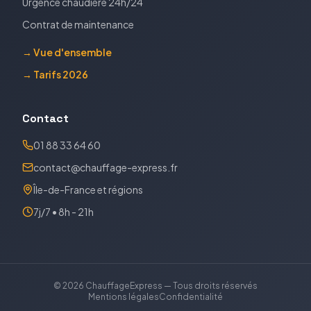
Urgence chaudière 24h/24
Contrat de maintenance
→ Vue d'ensemble
→ Tarifs 2026
Contact
01 88 33 64 60
contact@chauffage-express.fr
Île-de-France et régions
7j/7 • 8h - 21h
©
2026
ChauffageExpress — Tous droits réservés
Mentions légales
Confidentialité