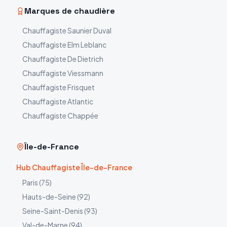
Marques de chaudière
Chauffagiste
Saunier Duval
Chauffagiste
Elm Leblanc
Chauffagiste
De Dietrich
Chauffagiste
Viessmann
Chauffagiste
Frisquet
Chauffagiste
Atlantic
Chauffagiste
Chappée
Île-de-France
Hub Chauffagiste Île-de-France
Paris
(
75
)
Hauts-de-Seine
(
92
)
Seine-Saint-Denis
(
93
)
Val-de-Marne
(
94
)