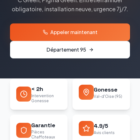
obligatoire, installation neuve, urgence 7j/7.
Appeler maintenant
Département
95
< 2h
Gonesse
Intervention
Val-d'Oise (95)
Gonesse
Garantie
4.9/5
Pièces
Avis clients
Chaffoteaux