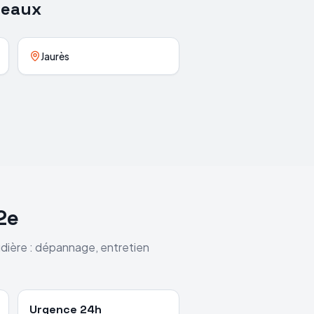
teaux
Jaurès
2e
udière : dépannage, entretien
Urgence 24h