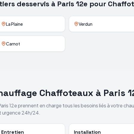
tiers desservis à
Paris 12e
pour
Chaffo
La Plaine
Verdun
Carnot
chauffage
Chaffoteaux
à
Paris 1
Paris 12e
prennent en charge tous les besoins liés à votre cha
et urgence 24h/24.
Entretien
Installation