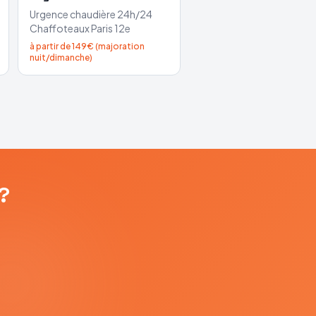
Urgence chaudière 24h/24
Chaffoteaux
Paris 12e
à partir de 149€ (majoration
nuit/dimanche)
?