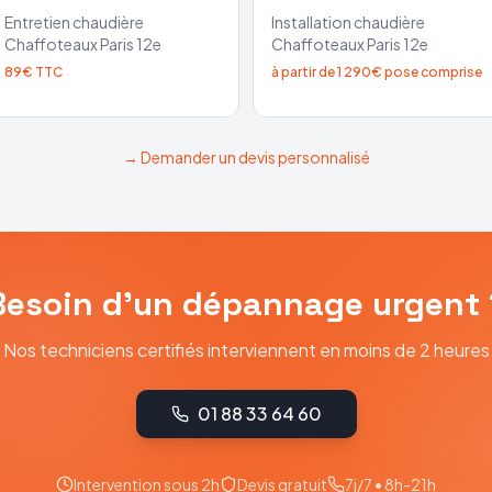
Entretien chaudière
Installation chaudière
Chaffoteaux
Paris 12e
Chaffoteaux
Paris 12e
89€ TTC
à partir de 1 290€ pose comprise
→ Demander un devis personnalisé
Besoin d'un dépannage urgent 
Nos techniciens certifiés interviennent en moins de 2 heures
01 88 33 64 60
Intervention sous 2h
Devis gratuit
7j/7 • 8h-21h