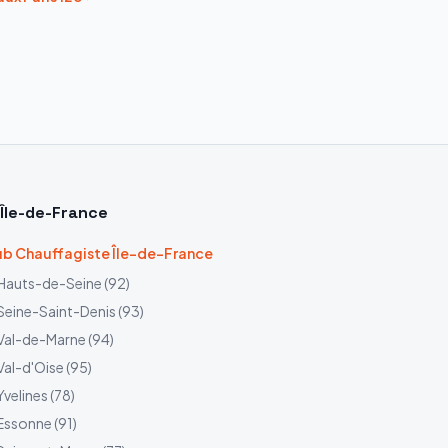
Île-de-France
b Chauffagiste Île-de-France
Hauts-de-Seine
(
92
)
Seine-Saint-Denis
(
93
)
Val-de-Marne
(
94
)
Val-d'Oise
(
95
)
Yvelines
(
78
)
Essonne
(
91
)