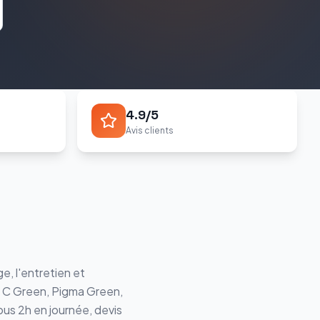
4.9/5
Avis clients
, l'entretien et
a C Green, Pigma Green
,
ous 2h en journée, devis