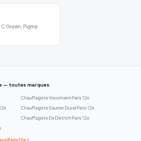
ra C Green, Pigma
e
— toutes marques
Chauffagiste
Viessmann
Paris 12e
 12e
Chauffagiste
Saunier Duval
Paris 12e
Chauffagiste
De Dietrich
Paris 12e
e
aux
Paris 12e