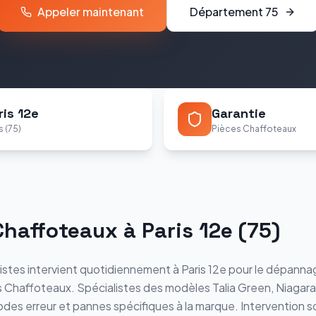
Appeler maintenant
Département
75
ris 12e
Garantie
s (75)
Pièces Chaffoteaux
Chaffoteaux
à
Paris 12e
(
75
)
istes intervient quotidiennement à
Paris 12e
pour le dépannage
s
Chaffoteaux
. Spécialistes des modèles
Talia Green, Niagar
odes erreur et pannes spécifiques à la marque. Intervention s