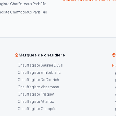
agiste
Chaffoteaux
Paris 11e
agiste
Chaffoteaux
Paris 14e
Marques de chaudière
Chauffagiste
Saunier Duval
Hu
Chauffagiste
Elm Leblanc
Chauffagiste
De Dietrich
Chauffagiste
Viessmann
Chauffagiste
Frisquet
Chauffagiste
Atlantic
Chauffagiste
Chappée