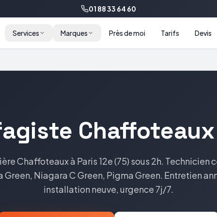
01 88 33 64 60
Services
Marques
Près de moi
Tarifs
Devis
fagiste
Chaffoteaux
ière
Chaffoteaux
à
Paris 12e
(
75
) sous 2h. Technicien c
ia Green, Niagara C Green, Pigma Green
. Entretien an
installation neuve, urgence 7j/7.