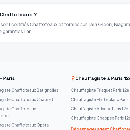
 Chaffoteaux ?
 sont certifiés Chaffoteaux et formés sur Talia Green, Niaga
 garanties 1 an.
—
Paris
Chauffagiste à
Paris 12
agiste
Chaffoteaux
Batignolles
Chauffagiste
Frisquet
Paris 12e
agiste
Chaffoteaux
Châtelet
Chauffagiste
Elm Leblanc
Paris
agiste
Chaffoteaux
Chauffagiste
Atlantic
Paris 12e
rtre
Chauffagiste
Chappée
Paris 12
agiste
Chaffoteaux
Opéra
Dépannage urgent
Chaffote