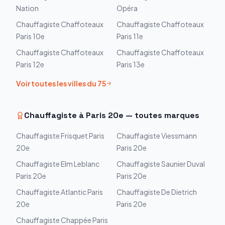
Nation
Opéra
Chauffagiste
Chaffoteaux
Chauffagiste
Chaffoteaux
Paris 10e
Paris 11e
Chauffagiste
Chaffoteaux
Chauffagiste
Chaffoteaux
Paris 12e
Paris 13e
Voir toutes les villes du
75
Chauffagiste à
Paris 20e
— toutes marques
Chauffagiste
Frisquet
Paris
Chauffagiste
Viessmann
20e
Paris 20e
Chauffagiste
Elm Leblanc
Chauffagiste
Saunier Duval
Paris 20e
Paris 20e
Chauffagiste
Atlantic
Paris
Chauffagiste
De Dietrich
20e
Paris 20e
Chauffagiste
Chappée
Paris