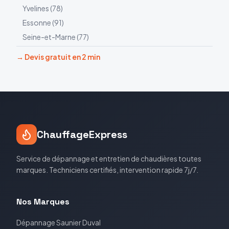
Yvelines
(
78
)
Essonne
(
91
)
Seine-et-Marne
(
77
)
→ Devis gratuit en 2 min
ChauffageExpress
Service de dépannage et entretien de chaudières toutes
marques. Techniciens certifiés, intervention rapide 7j/7.
Nos Marques
Dépannage
Saunier Duval