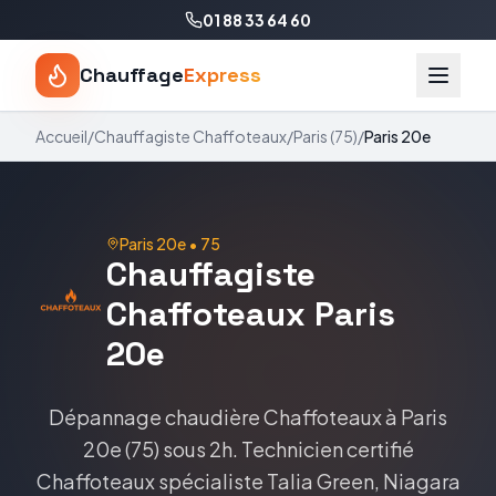
01 88 33 64 60
Chauffage
Express
Accueil
/
Chauffagiste
Chaffoteaux
/
Paris
(
75
)
/
Paris 20e
Paris 20e
•
75
Chauffagiste
Chaffoteaux
Paris
20e
Dépannage chaudière
Chaffoteaux
à
Paris
20e
(
75
) sous 2h. Technicien certifié
Chaffoteaux
spécialiste
Talia Green, Niagara