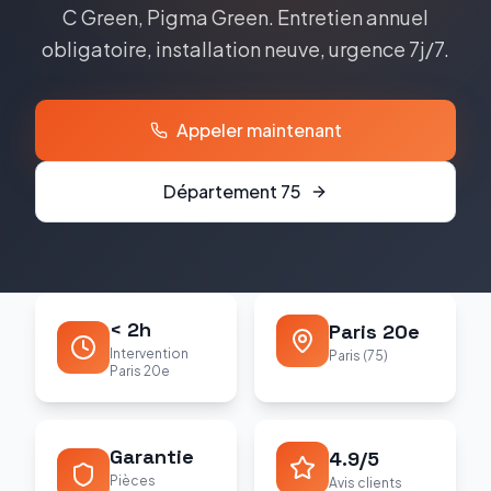
C Green, Pigma Green
. Entretien annuel
obligatoire, installation neuve, urgence 7j/7.
Appeler maintenant
Département
75
< 2h
Paris 20e
Intervention
Paris (75)
Paris 20e
Garantie
4.9/5
Pièces
Avis clients