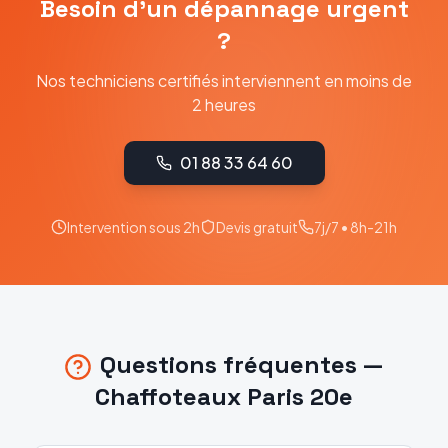
Besoin d'un dépannage urgent
?
Nos techniciens certifiés interviennent en moins de
2 heures
01 88 33 64 60
Intervention sous 2h
Devis gratuit
7j/7 • 8h-21h
Questions fréquentes —
Chaffoteaux
Paris 20e