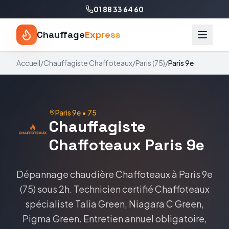
01 88 33 64 60
Chauffage
Express
Accueil
/
Chauffagiste
Chaffoteaux
/
Paris
(
75
)
/
Paris 9e
Paris 9e
•
75
Chauffagiste
Chaffoteaux
Paris 9e
Dépannage chaudière
Chaffoteaux
à
Paris 9e
(
75
) sous 2h. Technicien certifié
Chaffoteaux
spécialiste
Talia Green, Niagara C Green,
Pigma Green
. Entretien annuel obligatoire,