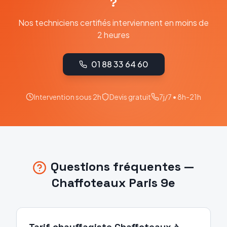
?
Nos techniciens certifiés interviennent en moins de
2 heures
01 88 33 64 60
Intervention sous 2h
Devis gratuit
7j/7 • 8h-21h
Questions fréquentes —
Chaffoteaux
Paris 9e
Tarif chauffagiste Chaffoteaux à