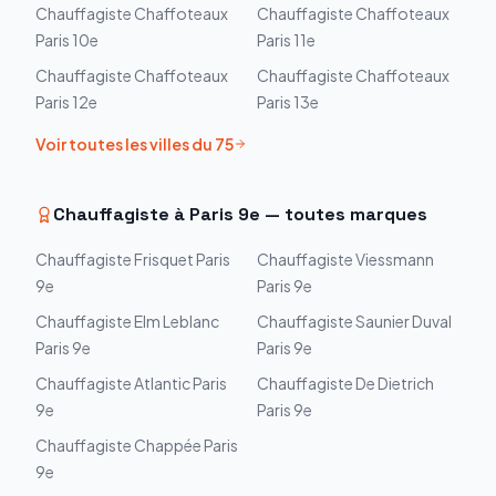
Chauffagiste
Chaffoteaux
Chauffagiste
Chaffoteaux
Paris 10e
Paris 11e
Chauffagiste
Chaffoteaux
Chauffagiste
Chaffoteaux
Paris 12e
Paris 13e
Voir toutes les villes du
75
Chauffagiste à
Paris 9e
— toutes marques
Chauffagiste
Frisquet
Paris
Chauffagiste
Viessmann
9e
Paris 9e
Chauffagiste
Elm Leblanc
Chauffagiste
Saunier Duval
Paris 9e
Paris 9e
Chauffagiste
Atlantic
Paris
Chauffagiste
De Dietrich
9e
Paris 9e
Chauffagiste
Chappée
Paris
9e