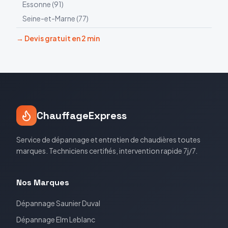
Essonne
(
91
)
Seine-et-Marne
(
77
)
→ Devis gratuit en 2 min
ChauffageExpress
Service de dépannage et entretien de chaudières toutes
marques. Techniciens certifiés, intervention rapide 7j/7.
Nos Marques
Dépannage
Saunier Duval
Dépannage
Elm Leblanc