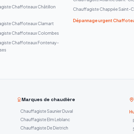
agiste
Chaffoteaux
Châtillon
Chauffagiste
Chappée
Saint-
Dépannage urgent
Chaffote
agiste
Chaffoteaux
Clamart
agiste
Chaffoteaux
Colombes
agiste
Chaffoteaux
Fontenay-
ses
Marques de chaudière
Chauffagiste
Saunier Duval
Hu
Chauffagiste
Elm Leblanc
Chauffagiste
De Dietrich