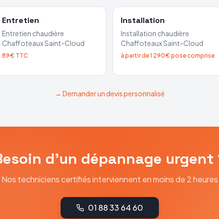
Entretien
Installation
Entretien chaudière
Installation chaudière
Chaffoteaux
Saint-Cloud
Chaffoteaux
Saint-Cloud
89€ TTC
à partir de 1 290€ pose comprise
→ Demander un devis personnalisé
Besoin d'un dépannage urgent 
Nos techniciens certifiés interviennent en moins de 2 heures
01 88 33 64 60