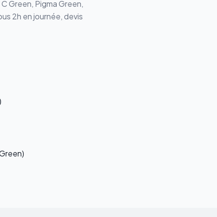
a C Green, Pigma Green
,
ous 2h en journée, devis
)
 Green)