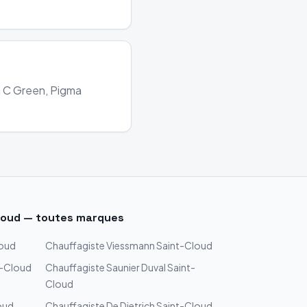
ra C Green, Pigma
loud
— toutes marques
loud
Chauffagiste
Viessmann
Saint-Cloud
t-Cloud
Chauffagiste
Saunier Duval
Saint-
Cloud
oud
Chauffagiste
De Dietrich
Saint-Cloud