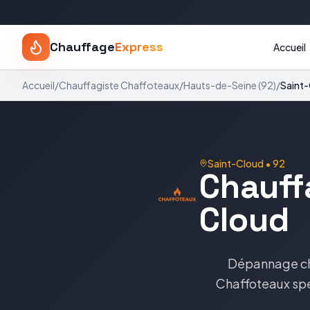
Chauffage
Express
Accueil
Accueil
/
Chauffagiste
Chaffoteaux
/
Hauts-de-Seine
(
92
)
/
Saint
Saint-Cloud
•
92
Chauff
Cloud
Dépannage c
Chaffoteaux
spé