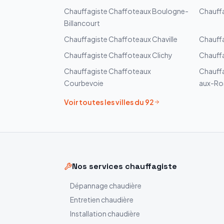
Chauffagiste
Chaffoteaux
Boulogne-
Chauff
Billancourt
Chauffagiste
Chaffoteaux
Chaville
Chauff
Chauffagiste
Chaffoteaux
Clichy
Chauff
Chauffagiste
Chaffoteaux
Chauff
Courbevoie
aux-Ro
Voir toutes les villes du
92
Nos services chauffagiste
Dépannage chaudière
Entretien chaudière
Installation chaudière