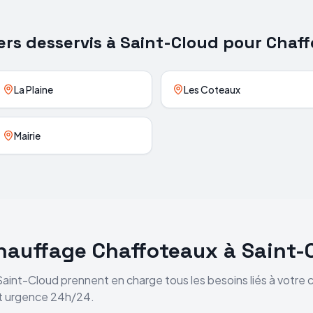
ers desservis à
Saint-Cloud
pour
Chaff
La Plaine
Les Coteaux
Mairie
chauffage
Chaffoteaux
à
Saint-
Saint-Cloud
prennent en charge tous les besoins liés à votre
et urgence 24h/24.