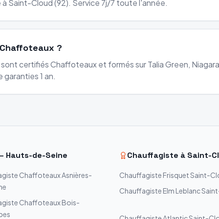
 à Saint-Cloud (92). Service 7j/7 toute l'année.
 Chaffoteaux ?
 sont certifiés Chaffoteaux et formés sur Talia Green, Niaga
 garanties 1 an.
—
Hauts-de-Seine
Chauffagiste à
Saint-C
agiste
Chaffoteaux
Asnières-
Chauffagiste
Frisquet
Saint-C
ne
Chauffagiste
Elm Leblanc
Sain
agiste
Chaffoteaux
Bois-
bes
Chauffagiste
Atlantic
Saint-Cl