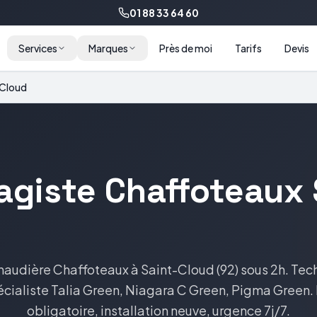
01 88 33 64 60
Services
Marques
Près de moi
Tarifs
Devis
-Cloud
agiste
Chaffoteaux
haudière
Chaffoteaux
à
Saint-Cloud
(
92
) sous 2h. Tec
cialiste
Talia Green, Niagara C Green, Pigma Green
.
obligatoire, installation neuve, urgence 7j/7.