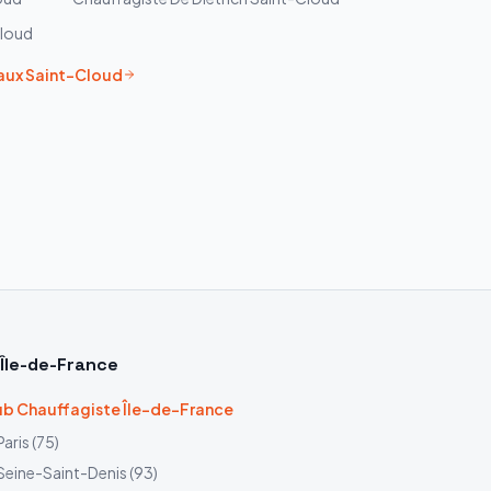
Cloud
aux
Saint-Cloud
Île-de-France
b Chauffagiste Île-de-France
Paris
(
75
)
Seine-Saint-Denis
(
93
)