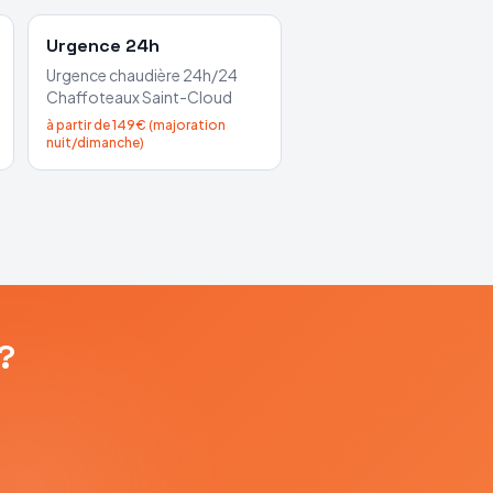
Urgence 24h
Urgence chaudière 24h/24
Chaffoteaux
Saint-Cloud
à partir de 149€ (majoration
nuit/dimanche)
?