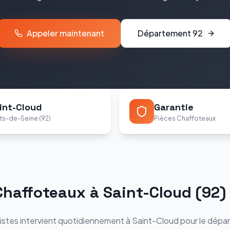
Appeler maintenant
Département
92
int-Cloud
Garantie
ts-de-Seine (92)
Pièces Chaffoteaux
Chaffoteaux
à
Saint-Cloud
(
92
)
istes intervient quotidiennement à
Saint-Cloud
pour le dépan