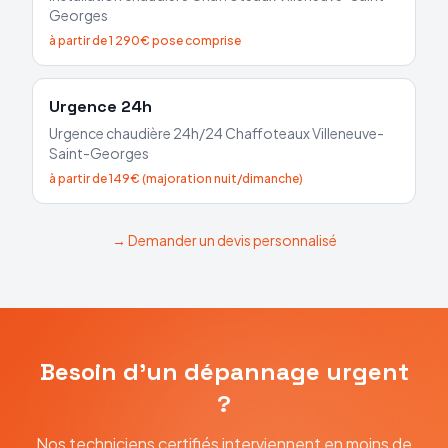
Georges
à partir de 1 290€ pose comprise
Urgence 24h
Urgence chaudière 24h/24
Chaffoteaux
Villeneuve-
Saint-Georges
à partir de 149€ (majoration nuit/dimanche)
→ Demander un devis personnalisé
Besoin d'un dépannage urgent
?
Nos techniciens certifiés interviennent en moins de