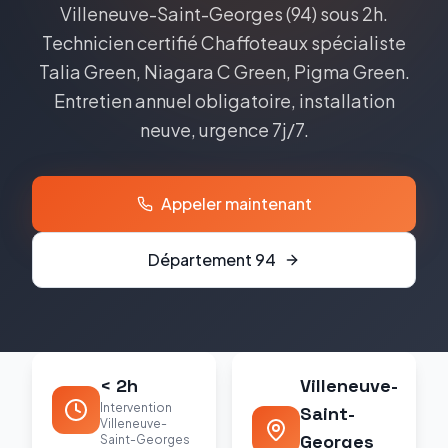
Villeneuve-Saint-Georges
(
94
) sous 2h.
Technicien certifié
Chaffoteaux
spécialiste
Talia Green, Niagara C Green, Pigma Green
.
Entretien annuel obligatoire, installation
neuve, urgence 7j/7.
Appeler maintenant
Département
94
< 2h
Villeneuve-
Intervention
Saint-
Villeneuve-
Georges
Saint-Georges