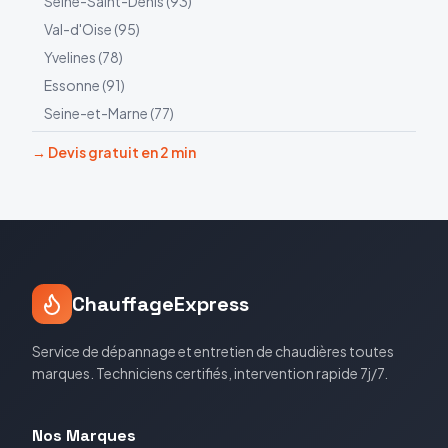
Seine-Saint-Denis
(
93
)
Val-d'Oise
(
95
)
Yvelines
(
78
)
Essonne
(
91
)
Seine-et-Marne
(
77
)
→ Devis gratuit en 2 min
ChauffageExpress
Service de dépannage et entretien de chaudières toutes
marques. Techniciens certifiés, intervention rapide 7j/7.
Nos Marques