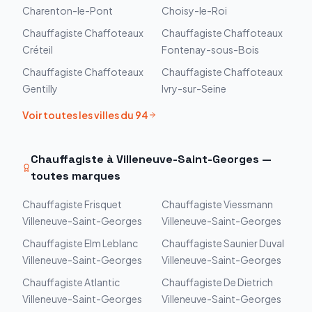
Charenton-le-Pont
Choisy-le-Roi
Chauffagiste
Chaffoteaux
Chauffagiste
Chaffoteaux
Créteil
Fontenay-sous-Bois
Chauffagiste
Chaffoteaux
Chauffagiste
Chaffoteaux
Gentilly
Ivry-sur-Seine
Voir toutes les villes du
94
Chauffagiste à
Villeneuve-Saint-Georges
—
toutes marques
Chauffagiste
Frisquet
Chauffagiste
Viessmann
Villeneuve-Saint-Georges
Villeneuve-Saint-Georges
Chauffagiste
Elm Leblanc
Chauffagiste
Saunier Duval
Villeneuve-Saint-Georges
Villeneuve-Saint-Georges
Chauffagiste
Atlantic
Chauffagiste
De Dietrich
Villeneuve-Saint-Georges
Villeneuve-Saint-Georges