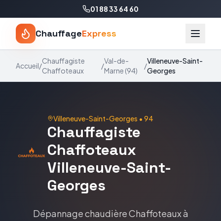
01 88 33 64 60
Chauffage
Express
Chauffagiste
Val-de-
Villeneuve-Saint-
Accueil
/
/
/
Chaffoteaux
Marne
(
94
)
Georges
Villeneuve-Saint-Georges
•
94
Chauffagiste
Chaffoteaux
Villeneuve-Saint-
Georges
Dépannage chaudière
Chaffoteaux
à