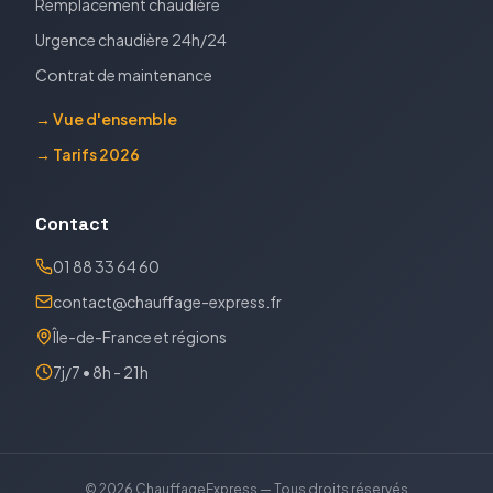
Remplacement chaudière
Urgence chaudière 24h/24
Contrat de maintenance
→ Vue d'ensemble
→ Tarifs 2026
Contact
01 88 33 64 60
contact@chauffage-express.fr
Île-de-France et régions
7j/7 • 8h - 21h
©
2026
ChauffageExpress — Tous droits réservés