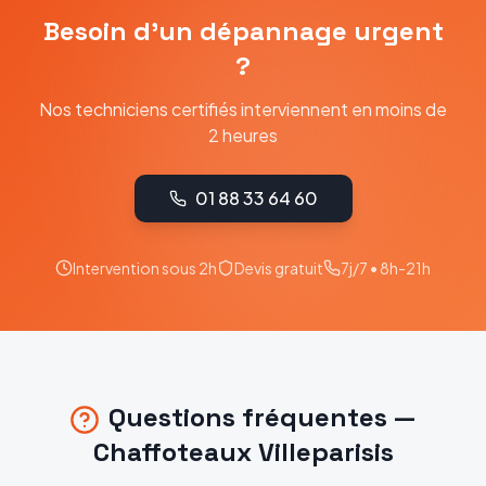
Besoin d'un dépannage urgent
?
Nos techniciens certifiés interviennent en moins de
2 heures
01 88 33 64 60
Intervention sous 2h
Devis gratuit
7j/7 • 8h-21h
Questions fréquentes —
Chaffoteaux
Villeparisis