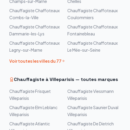
Champs-sur-Marne
Chelles
Chauffagiste
Chaffoteaux
Chauffagiste
Chaffoteaux
Combs-la-Ville
Coulommiers
Chauffagiste
Chaffoteaux
Chauffagiste
Chaffoteaux
Dammarie-les-Lys
Fontainebleau
Chauffagiste
Chaffoteaux
Chauffagiste
Chaffoteaux
Lagny-sur-Marne
Le Mée-sur-Seine
Voir toutes les villes du
77
Chauffagiste à
Villeparisis
— toutes marques
Chauffagiste
Frisquet
Chauffagiste
Viessmann
Villeparisis
Villeparisis
Chauffagiste
Elm Leblanc
Chauffagiste
Saunier Duval
Villeparisis
Villeparisis
Chauffagiste
Atlantic
Chauffagiste
De Dietrich