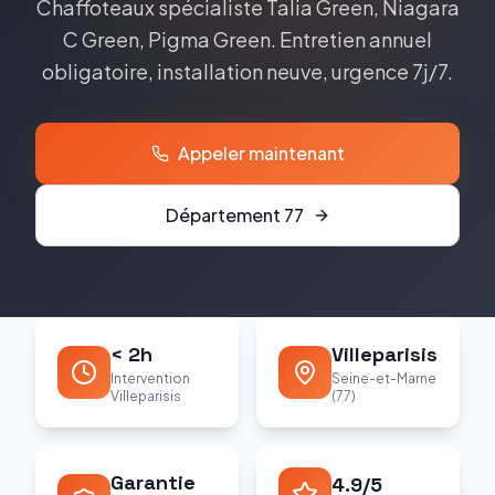
Chaffoteaux
spécialiste
Talia Green, Niagara
C Green, Pigma Green
. Entretien annuel
obligatoire, installation neuve, urgence 7j/7.
Appeler maintenant
Département
77
< 2h
Villeparisis
Intervention
Seine-et-Marne
Villeparisis
(77)
Garantie
4.9/5