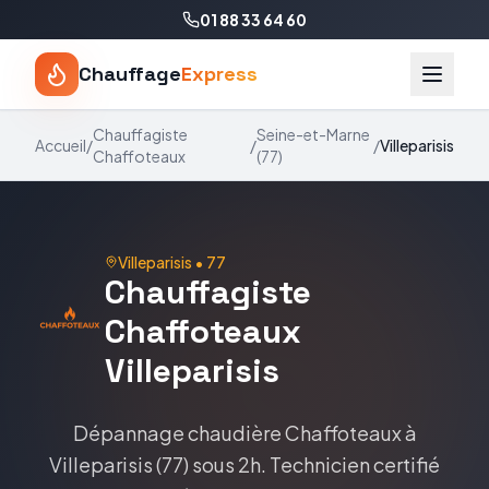
01 88 33 64 60
Chauffage
Express
Chauffagiste
Seine-et-Marne
Accueil
/
/
/
Villeparisis
Chaffoteaux
(
77
)
Villeparisis
•
77
Chauffagiste
Chaffoteaux
Villeparisis
Dépannage chaudière
Chaffoteaux
à
Villeparisis
(
77
) sous 2h. Technicien certifié