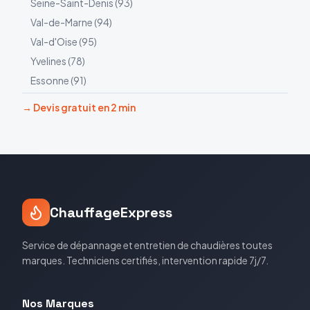
Seine-Saint-Denis
(
93
)
Val-de-Marne
(
94
)
Val-d'Oise
(
95
)
Yvelines
(
78
)
Essonne
(
91
)
→ Devis gratuit en 2 min
ChauffageExpress
Service de dépannage et entretien de chaudières toutes
marques. Techniciens certifiés, intervention rapide 7j/7.
Nos Marques