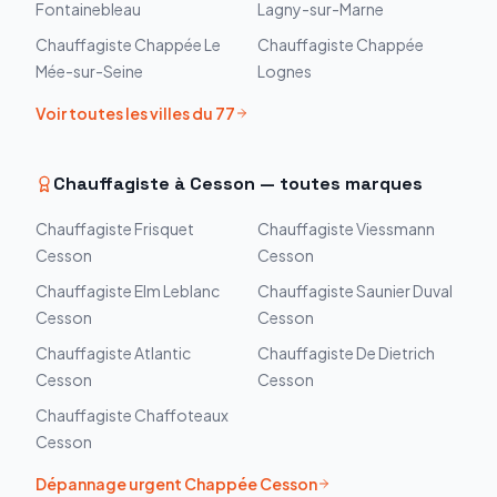
Fontainebleau
Lagny-sur-Marne
Chauffagiste
Chappée
Le
Chauffagiste
Chappée
Mée-sur-Seine
Lognes
Voir toutes les villes du
77
Chauffagiste à
Cesson
— toutes marques
Chauffagiste
Frisquet
Chauffagiste
Viessmann
Cesson
Cesson
Chauffagiste
Elm Leblanc
Chauffagiste
Saunier Duval
Cesson
Cesson
Chauffagiste
Atlantic
Chauffagiste
De Dietrich
Cesson
Cesson
Chauffagiste
Chaffoteaux
Cesson
Dépannage urgent
Chappée
Cesson