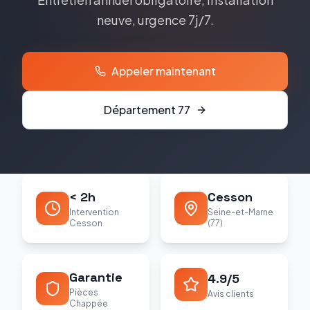
neuve, urgence 7j/7.
Appeler maintenant
Département
77
< 2h
Cesson
Intervention
Seine-et-Marne
Cesson
(77)
Garantie
4.9/5
Pièces
Avis clients
Chappée