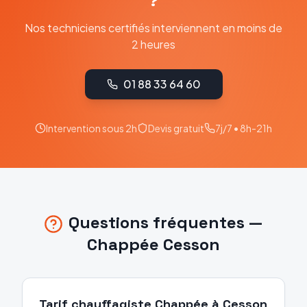
?
Nos techniciens certifiés interviennent en moins de
2 heures
01 88 33 64 60
Intervention sous 2h
Devis gratuit
7j/7 • 8h-21h
Questions fréquentes —
Chappée
Cesson
Tarif chauffagiste Chappée à Cesson