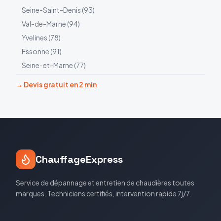
Seine-Saint-Denis
(
93
)
Val-de-Marne
(
94
)
Yvelines
(
78
)
Essonne
(
91
)
Seine-et-Marne
(
77
)
→ Devis gratuit en 2 min
ChauffageExpress
Service de dépannage et entretien de chaudières toutes
marques. Techniciens certifiés, intervention rapide 7j/7.