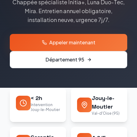
Chappée
spécialiste
Initia+, Luna Duo-Tec,
Mira
. Entretien annuel obligatoire,
installation neuve, urgence 7j/7.
Appeler maintenant
Département
95
< 2h
Jouy-le-
Intervention
Moutier
Jouy-le-Moutier
Val-d'Oise (95)