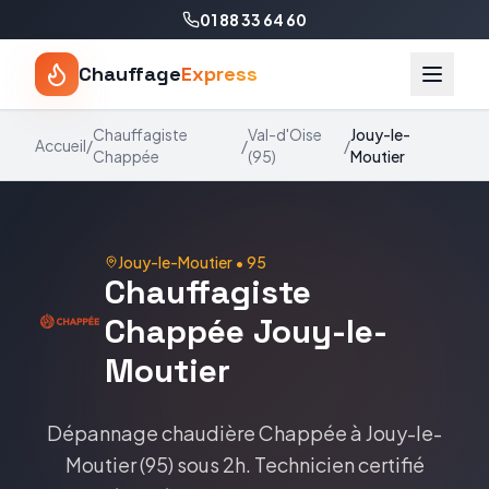
01 88 33 64 60
Chauffage
Express
Chauffagiste
Val-d'Oise
Jouy-le-
Accueil
/
/
/
Chappée
(
95
)
Moutier
Jouy-le-Moutier
•
95
Chauffagiste
Chappée
Jouy-le-
Moutier
Dépannage chaudière
Chappée
à
Jouy-le-
Moutier
(
95
) sous 2h. Technicien certifié