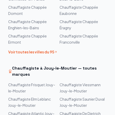
Chauffagiste
Chappée
Chauffagiste
Chappée
Domont
Eaubonne
Chauffagiste
Chappée
Chauffagiste
Chappée
Enghien-les-Bains
Éragny
Chauffagiste
Chappée
Chauffagiste
Chappée
Ermont
Franconville
Voir toutes les villes du
95
Chauffagiste à
Jouy-le-Moutier
— toutes
marques
Chauffagiste
Frisquet
Jouy-
Chauffagiste
Viessmann
le-Moutier
Jouy-le-Moutier
Chauffagiste
Elm Leblanc
Chauffagiste
Saunier Duval
Jouy-le-Moutier
Jouy-le-Moutier
Chauffagiste
Atlantic
Jouy-
Chauffagiste
De Dietrich