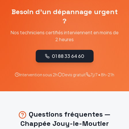
Besoin d'un dépannage urgent
?
Nos techniciens certifiés interviennent en moins de
2 heures
01 88 33 64 60
Intervention sous 2h
Devis gratuit
7j/7 • 8h-21h
Questions fréquentes —
Chappée
Jouy-le-Moutier