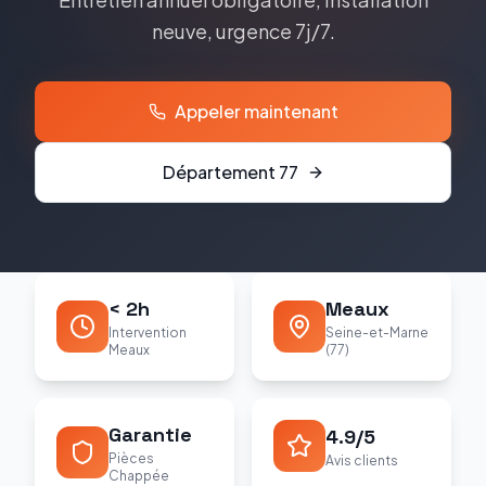
neuve, urgence 7j/7.
Appeler maintenant
Département
77
< 2h
Meaux
Intervention
Seine-et-Marne
Meaux
(77)
Garantie
4.9/5
Pièces
Avis clients
Chappée