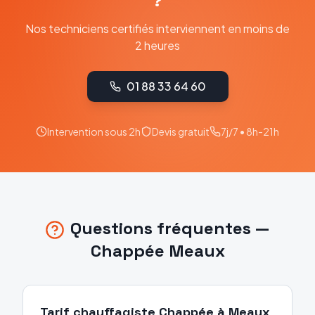
?
Nos techniciens certifiés interviennent en moins de
2 heures
01 88 33 64 60
Intervention sous 2h
Devis gratuit
7j/7 • 8h-21h
Questions fréquentes —
Chappée
Meaux
Tarif chauffagiste Chappée à Meaux