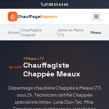
01 88 33 64 60
Chauffage
Express
Chauffagiste
Seine-et-Marne
Accueil
/
/
/
Meaux
Chappée
(
77
)
Meaux
•
77
Chauffagiste
Chappée
Meaux
Dépannage chaudière
Chappée
à
Meaux
(
77
)
sous 2h. Technicien certifié
Chappée
spécialiste
Initia+, Luna Duo-Tec, Mira
.
Entretien annuel obligatoire, installation