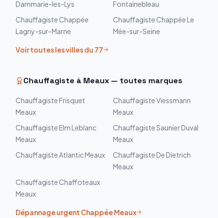
Dammarie-les-Lys
Fontainebleau
Chauffagiste
Chappée
Chauffagiste
Chappée
Le
Lagny-sur-Marne
Mée-sur-Seine
Voir toutes les villes du
77
Chauffagiste à
Meaux
— toutes marques
Chauffagiste
Frisquet
Chauffagiste
Viessmann
Meaux
Meaux
Chauffagiste
Elm Leblanc
Chauffagiste
Saunier Duval
Meaux
Meaux
Chauffagiste
Atlantic
Meaux
Chauffagiste
De Dietrich
Meaux
Chauffagiste
Chaffoteaux
Meaux
Dépannage urgent
Chappée
Meaux