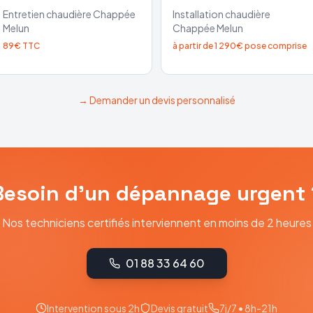
Entretien chaudière
Chappée
Installation chaudière
Melun
Chappée
Melun
89€ TTC
à partir de 1 290€ pose comprise
→ Demander un devis personnalisé
Besoin d'un dépannage urgent 
Nos techniciens certifiés interviennent en moins de 2 heures
01 88 33 64 60
Intervention sous 2h
Devis gratuit
7j/7 • 8h-21h