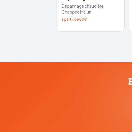
Dépannage chaudière
Chappée
Melun
à partir de 89€