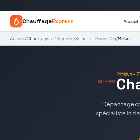
Chauffage
Express
Accueil
Accueil
/
Chauffagiste
Chappée
/
Seine-et-Marne
(
77
)
/
Melun
Melun
•
7
Ch
Dépannage c
spécialiste
Initi