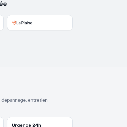
ée
La Plaine
 : dépannage, entretien
Urgence 24h