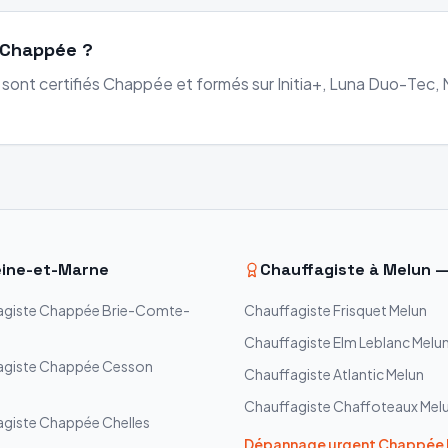
é Chappée ?
 sont certifiés Chappée et formés sur Initia+, Luna Duo-Tec, M
ine-et-Marne
Chauffagiste à
Melun
—
agiste
Chappée
Brie-Comte-
Chauffagiste
Frisquet
Melun
Chauffagiste
Elm Leblanc
Melu
agiste
Chappée
Cesson
Chauffagiste
Atlantic
Melun
Chauffagiste
Chaffoteaux
Mel
agiste
Chappée
Chelles
Dépannage urgent
Chappée