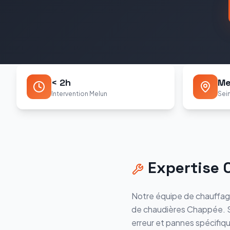
< 2h
Me
Intervention Melun
Sei
Expertise
Notre équipe de chauffag
de chaudières
Chappée
.
erreur et pannes spécifiqu