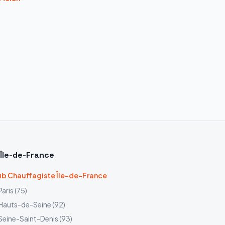
Île-de-France
b Chauffagiste Île-de-France
Paris
(
75
)
Hauts-de-Seine
(
92
)
Seine-Saint-Denis
(
93
)