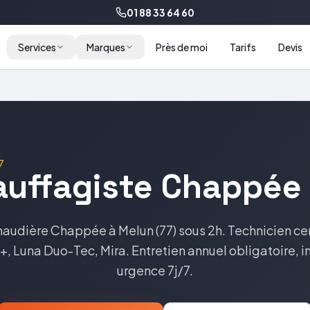
01 88 33 64 60
Services
Marques
Près de moi
Tarifs
Devis
7
auffagiste
Chappée
haudière
Chappée
à
Melun
(
77
) sous 2h. Technicien ce
a+, Luna Duo-Tec, Mira
. Entretien annuel obligatoire, i
urgence 7j/7.