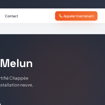
Contact
Appeler maintenant
Melun
rtifié
Chappée
nstallation neuve,