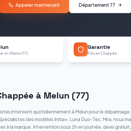
Appeler maintenant
Département
77
lun
Garantie
ne-et-Marne (77)
Pièces Chappée
Chappée
à
Melun
(
77
)
istes intervient quotidiennement à
Melun
pour le dépannage, l'
 Spécialistes des modèles
Initia+, Luna Duo-Tec, Mira
, nous ma
es à la marque. Intervention sous 2h en journée, devis gratuit,