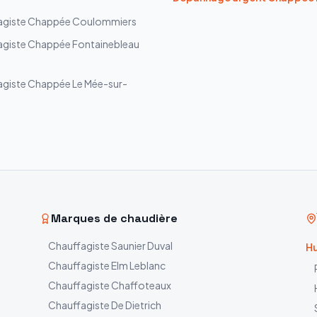
agiste
Chappée
Coulommiers
agiste
Chappée
Fontainebleau
agiste
Chappée
Le Mée-sur-
Marques de chaudière
Chauffagiste
Saunier Duval
Hu
Chauffagiste
Elm Leblanc
Chauffagiste
Chaffoteaux
Chauffagiste
De Dietrich