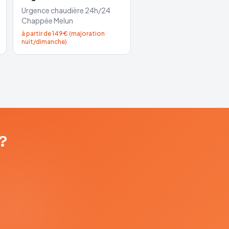
Urgence chaudière 24h/24
Chappée
Melun
à partir de 149€ (majoration
nuit/dimanche)
?