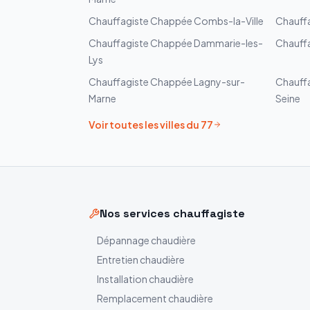
Chauffagiste
Chappée
Combs-la-Ville
Chauff
Chauffagiste
Chappée
Dammarie-les-
Chauff
Lys
Chauffagiste
Chappée
Lagny-sur-
Chauff
Marne
Seine
Voir toutes les villes du
77
Nos services chauffagiste
Dépannage chaudière
Entretien chaudière
Installation chaudière
Remplacement chaudière