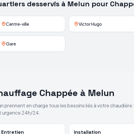
artiers desservis à
Melun
pour
Chapp
Centre-ville
Victor Hugo
Gare
chauffage
Chappée
à
Melun
un
prennent en charge tous les besoins liés à votre chaudière
et urgence 24h/24.
Entretien
Installation