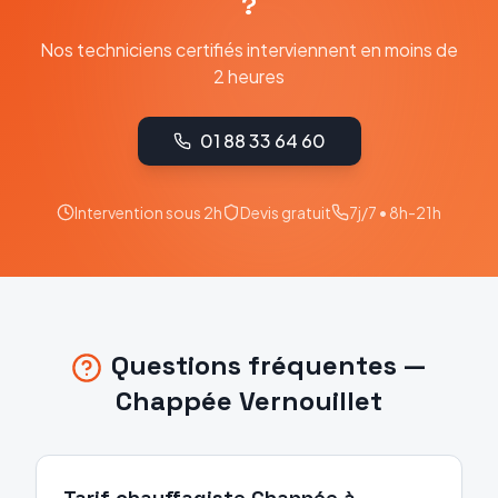
?
Nos techniciens certifiés interviennent en moins de
2 heures
01 88 33 64 60
Intervention sous 2h
Devis gratuit
7j/7 • 8h-21h
Questions fréquentes —
Chappée
Vernouillet
Tarif chauffagiste Chappée à