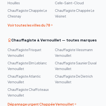
Houilles
Celle-Saint-Cloud
Chauffagiste
Chappée
Le
Chauffagiste
Chappée
Le
Chesnay
Vésinet
Voir toutes les villes du
78
Chauffagiste à
Vernouillet
— toutes marques
Chauffagiste
Frisquet
Chauffagiste
Viessmann
Vernouillet
Vernouillet
Chauffagiste
Elm Leblanc
Chauffagiste
Saunier Duval
Vernouillet
Vernouillet
Chauffagiste
Atlantic
Chauffagiste
De Dietrich
Vernouillet
Vernouillet
Chauffagiste
Chaffoteaux
Vernouillet
Dépannage urgent
Chappée
Vernouillet