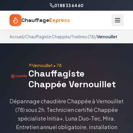
01 88 33 64 60
Chauffage
Express
Accueil
/
Chauffagiste
Chappée
/
Yvelines
(
78
)
/
Vernouillet
Vernouillet
•
78
Chauffagiste
Chappée
Vernouillet
Dépannage chaudière
Chappée
à
Vernouillet
(
78
) sous 2h. Technicien certifié
Chappée
spécialiste
Initia+, Luna Duo-Tec, Mira
.
Entretien annuel obligatoire, installation