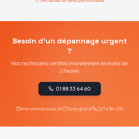
→ Demander un devis personnalisé
Besoin d'un dépannage urgent
?
Nos techniciens certifiés interviennent en moins de
2 heures
01 88 33 64 60
Intervention sous 2h
Devis gratuit
7j/7 • 8h-21h