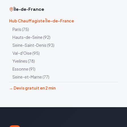
Île-de-France
Hub Chauffagiste Île-de-France
Paris
(
75
)
Hauts-de-Seine
(
92
)
Seine-Saint-Denis
(
93
)
Val-d'Oise
(
95
)
Yvelines
(
78
)
Essonne
(
91
)
Seine-et-Marne
(
77
)
→ Devis gratuit en 2 min