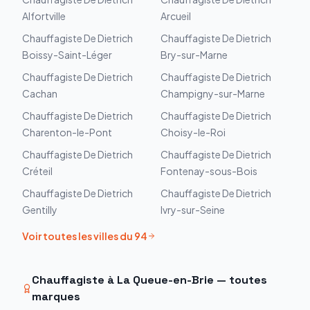
Alfortville
Arcueil
Chauffagiste
De Dietrich
Chauffagiste
De Dietrich
Boissy-Saint-Léger
Bry-sur-Marne
Chauffagiste
De Dietrich
Chauffagiste
De Dietrich
Cachan
Champigny-sur-Marne
Chauffagiste
De Dietrich
Chauffagiste
De Dietrich
Charenton-le-Pont
Choisy-le-Roi
Chauffagiste
De Dietrich
Chauffagiste
De Dietrich
Créteil
Fontenay-sous-Bois
Chauffagiste
De Dietrich
Chauffagiste
De Dietrich
Gentilly
Ivry-sur-Seine
Voir toutes les villes du
94
Chauffagiste à
La Queue-en-Brie
— toutes
marques