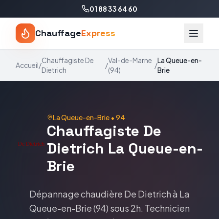
01 88 33 64 60
Chauffage
Express
Chauffagiste
De
Val-de-Marne
La Queue-en-
Accueil
/
/
/
Dietrich
(
94
)
Brie
La Queue-en-Brie
•
94
Chauffagiste
De
Dietrich
La Queue-en-
Brie
Dépannage chaudière
De Dietrich
à
La
Queue-en-Brie
(
94
) sous 2h. Technicien