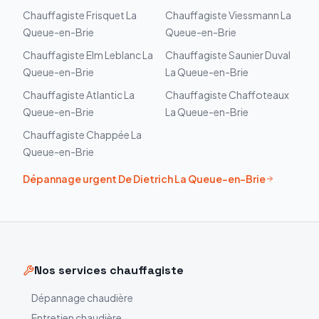
Chauffagiste
Frisquet
La
Chauffagiste
Viessmann
La
Queue-en-Brie
Queue-en-Brie
Chauffagiste
Elm Leblanc
La
Chauffagiste
Saunier Duval
Queue-en-Brie
La Queue-en-Brie
Chauffagiste
Atlantic
La
Chauffagiste
Chaffoteaux
Queue-en-Brie
La Queue-en-Brie
Chauffagiste
Chappée
La
Queue-en-Brie
Dépannage urgent
De Dietrich
La Queue-en-Brie
Nos services chauffagiste
Dépannage chaudière
Entretien chaudière