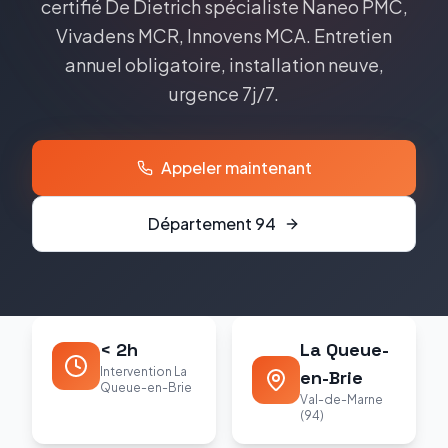
certifié
De Dietrich
spécialiste
Naneo PMC,
Vivadens MCR, Innovens MCA
. Entretien
annuel obligatoire, installation neuve,
urgence 7j/7.
Appeler maintenant
Département
94
< 2h
La Queue-
Intervention La
en-Brie
Queue-en-Brie
Val-de-Marne
(94)