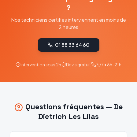
?
Nos techniciens certifiés interviennent en moins de
2 heures
01 88 33 64 60
Intervention sous 2h
Devis gratuit
7j/7 • 8h-21h
Questions fréquentes —
De
Dietrich
Les Lilas