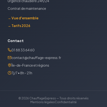
Urgence chaudière 24h/24
Contrat de maintenance
→ Vue d'ensemble
→ Tarifs 2026
Contact
01 88 33 64 60
contact@chauffage-express.fr
Île-de-France et régions
7j/7 • 8h - 21h
©
2026
ChauffageExpress — Tous droits réservés
Mentions légales
Confidentialité