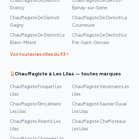
Chauffagiste
De Dietrich
Chauffagiste
De Dietrich
Drancy
Épinay-sur-Seine
Chauffagiste
De Dietrich
Chauffagiste
De Dietrich
La
Gagny
Courneuve
Chauffagiste
De Dietrich
Le
Chauffagiste
De Dietrich
Le
Blanc-Mesnil
Pré-Saint-Gervais
Voir toutes les villes du
93
Chauffagiste à
Les Lilas
— toutes marques
Chauffagiste
Frisquet
Les
Chauffagiste
Viessmann
Les
Lilas
Lilas
Chauffagiste
Elm Leblanc
Chauffagiste
Saunier Duval
Les Lilas
Les Lilas
Chauffagiste
Atlantic
Les
Chauffagiste
Chaffoteaux
Lilas
Les Lilas
Chauffagiste
Chappée
Les