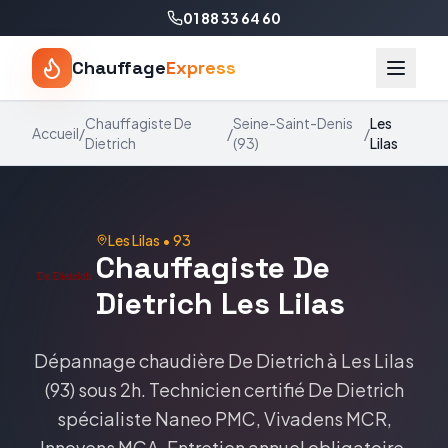
01 88 33 64 60
Chauffage
Express
Chauffagiste
De
Seine-Saint-Denis
Les
Accueil
/
/
/
Dietrich
(
93
)
Lilas
Les Lilas
•
93
Chauffagiste
De
Dietrich
Les Lilas
Dépannage chaudière
De Dietrich
à
Les Lilas
(
93
) sous 2h. Technicien certifié
De Dietrich
spécialiste
Naneo PMC, Vivadens MCR,
Innovens MCA
. Entretien annuel obligatoire,