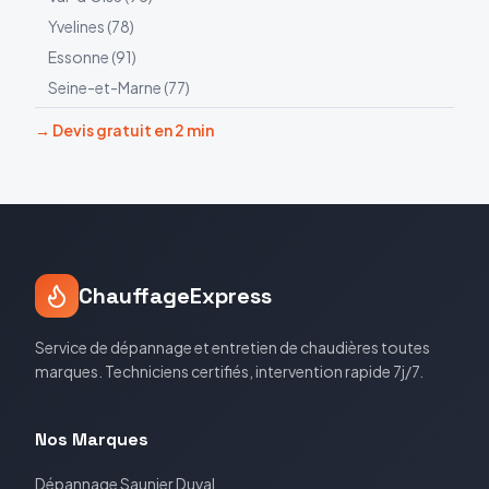
Yvelines
(
78
)
Essonne
(
91
)
Seine-et-Marne
(
77
)
→ Devis gratuit en 2 min
ChauffageExpress
Service de dépannage et entretien de chaudières toutes
marques. Techniciens certifiés, intervention rapide 7j/7.
Nos Marques
Dépannage
Saunier Duval