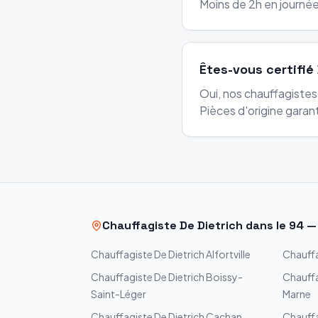
Moins de 2h en journée 
Êtes-vous certifié 
Oui, nos chauffagiste
Pièces d'origine garant
Chauffagiste
De Dietrich
dans le
94
Chauffagiste
De Dietrich
Alfortville
Chauff
Chauffagiste
De Dietrich
Boissy-
Chauff
Saint-Léger
Marne
Chauffagiste
De Dietrich
Cachan
Chauff