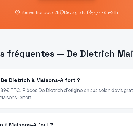
Intervention sous 2h
Devis gratuit
7j/7 • 8h-21h
s fréquentes —
De Dietrich
Mai
 De Dietrich à Maisons-Alfort ?
89€ TTC. Pièces De Dietrich d'origine en sus selon devis gratu
Maisons-Alfort.
on à Maisons-Alfort ?