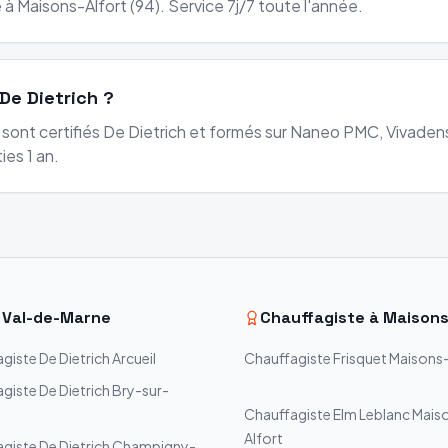
à Maisons-Alfort (94). Service 7j/7 toute l'année.
De Dietrich ?
s sont certifiés De Dietrich et formés sur Naneo PMC, Vivad
ies 1 an.
—
Val-de-Marne
Chauffagiste à
Maisons
agiste
De Dietrich
Arcueil
Chauffagiste
Frisquet
Maisons-
agiste
De Dietrich
Bry-sur-
Chauffagiste
Elm Leblanc
Mais
Alfort
agiste
De Dietrich
Champigny-