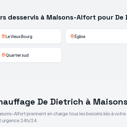
rs desservis à
Maisons-Alfort
pour
De 
Le Vieux Bourg
Église
Quartier sud
chauffage
De Dietrich
à
Maisons
isons-Alfort
prennent en charge tous les besoins liés à votr
et urgence 24h/24.