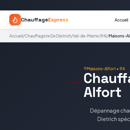
Chauffage
Express
Accueil
Accueil
/
Chauffagiste
De Dietrich
/
Val-de-Marne
(
94
)
/
Maisons-Al
Maisons-Alfort
•
94
Chauff
Alfort
Dépannage cha
Dietrich
spéc