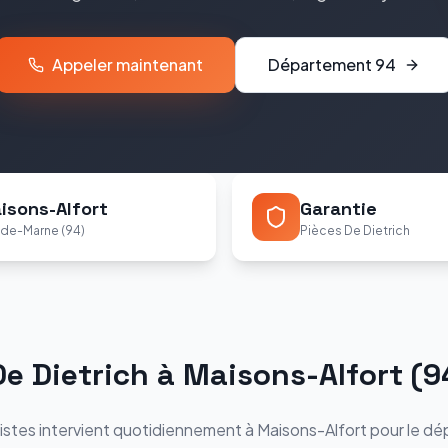
Appeler maintenant
Département
94
isons-Alfort
Garantie
-de-Marne (94)
Pièces De Dietrich
De Dietrich
à
Maisons-Alfort
(
9
istes intervient quotidiennement à
Maisons-Alfort
pour le dé