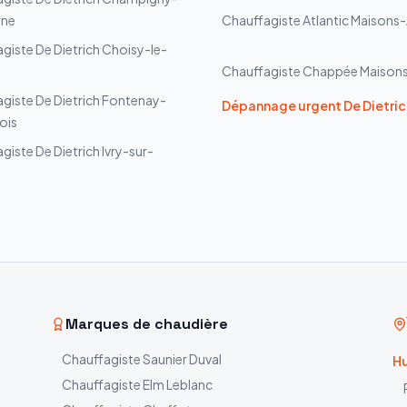
rne
Chauffagiste
Atlantic
Maisons-
agiste
De Dietrich
Choisy-le-
Chauffagiste
Chappée
Maisons
agiste
De Dietrich
Fontenay-
Dépannage urgent
De Dietric
ois
agiste
De Dietrich
Ivry-sur-
Marques de chaudière
Chauffagiste
Saunier Duval
Hu
Chauffagiste
Elm Leblanc