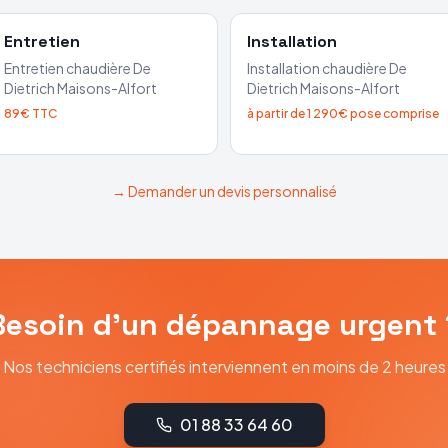
Entretien
Installation
Entretien chaudière
De
Installation chaudière
De
Dietrich
Maisons-Alfort
Dietrich
Maisons-Alfort
89€ TTC
à partir de 1 290€ pose comprise
→ Demander un devis personnalisé
Besoin d'un dépannage urgent 
Nos techniciens certifiés interviennent en moins de 2 heures
01 88 33 64 60