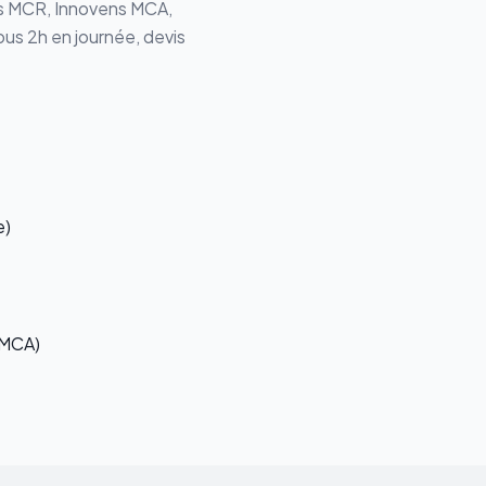
s MCR, Innovens MCA
,
ous 2h en journée, devis
e)
 MCA)