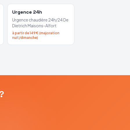
Urgence 24h
Urgence chaudière 24h/24
De
Dietrich
Maisons-Alfort
à partir de 149€ (majoration
nuit/dimanche)
?