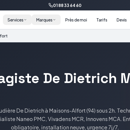
01 88 33 64 60
Services
Marques
Près de moi
Tarifs
Devis
fort
agiste
De Dietrich
M
udière
De Dietrich
à
Maisons-Alfort
(
94
) sous 2h. Tech
ialiste
Naneo PMC, Vivadens MCR, Innovens MCA
. En
obligatoire, installation neuve, urgence 7j/7.