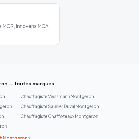
ens MCR, Innovens MCA.
ron
— toutes marques
on
Chauffagiste
Viessmann
Montgeron
geron
Chauffagiste
Saunier Duval
Montgeron
on
Chauffagiste
Chaffoteaux
Montgeron
ron
h
Montgeron