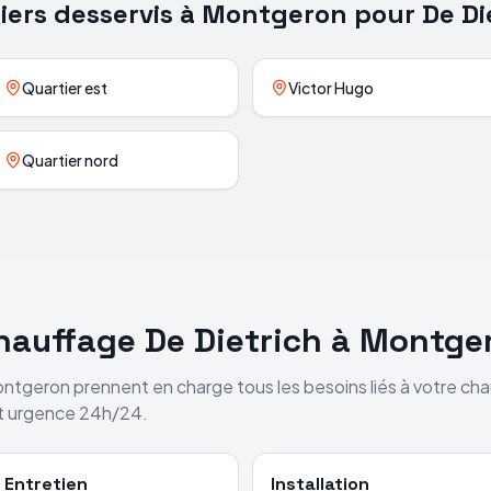
iers desservis à
Montgeron
pour
De Di
Quartier est
Victor Hugo
Quartier nord
chauffage
De Dietrich
à
Montge
ntgeron
prennent en charge tous les besoins liés à votre ch
et urgence 24h/24.
Entretien
Installation