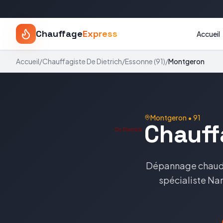
Chauffage
Express
Accueil
Accueil
/
Chauffagiste
De Dietrich
/
Essonne
(
91
)
/
Montgeron
Montgeron
•
91
Chauff
Dépannage chaud
spécialiste
Nan