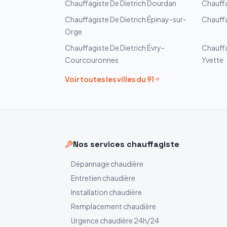
Chauffagiste
De Dietrich
Dourdan
Chauff
Chauffagiste
De Dietrich
Épinay-sur-
Chauff
Orge
Chauffagiste
De Dietrich
Évry-
Chauff
Courcouronnes
Yvette
Voir toutes les villes du
91
Nos services chauffagiste
Dépannage chaudière
Entretien chaudière
Installation chaudière
Remplacement chaudière
Urgence chaudière 24h/24