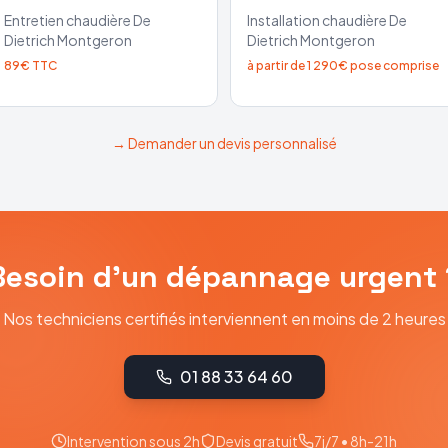
Entretien chaudière
De
Installation chaudière
De
Dietrich
Montgeron
Dietrich
Montgeron
89€ TTC
à partir de 1 290€ pose comprise
→ Demander un devis personnalisé
Besoin d'un dépannage urgent 
Nos techniciens certifiés interviennent en moins de 2 heures
01 88 33 64 60
Intervention sous 2h
Devis gratuit
7j/7 • 8h-21h