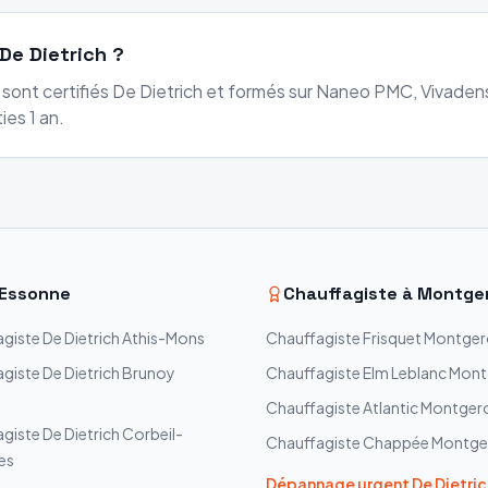
De Dietrich ?
s sont certifiés De Dietrich et formés sur Naneo PMC, Vivad
ies 1 an.
Essonne
Chauffagiste à
Montge
agiste
De Dietrich
Athis-Mons
Chauffagiste
Frisquet
Montger
agiste
De Dietrich
Brunoy
Chauffagiste
Elm Leblanc
Mont
Chauffagiste
Atlantic
Montger
agiste
De Dietrich
Corbeil-
Chauffagiste
Chappée
Montge
es
Dépannage urgent
De Dietric