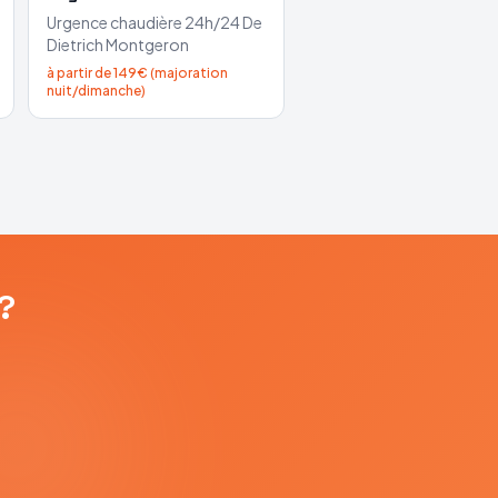
Urgence chaudière 24h/24
De
Dietrich
Montgeron
à partir de 149€ (majoration
nuit/dimanche)
?