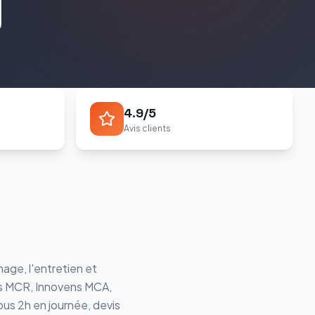
4.9/5
Avis clients
age, l'entretien et
s MCR, Innovens MCA
,
ous 2h en journée, devis