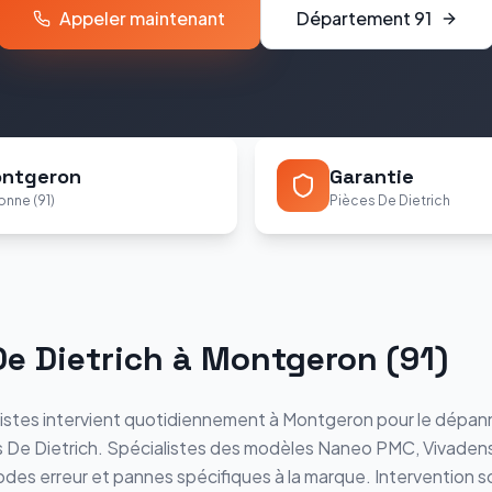
Appeler maintenant
Département
91
ntgeron
Garantie
onne (91)
Pièces De Dietrich
De Dietrich
à
Montgeron
(
91
)
istes intervient quotidiennement à
Montgeron
pour le dépann
s
De Dietrich
. Spécialistes des modèles
Naneo PMC, Vivaden
odes erreur et pannes spécifiques à la marque. Intervention s