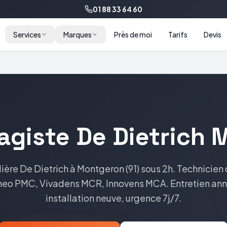
01 88 33 64 60
Services
Marques
Près de moi
Tarifs
Devis
agiste
De Dietrich
M
ière
De Dietrich
à
Montgeron
(
91
) sous 2h. Technicien 
eo PMC, Vivadens MCR, Innovens MCA
. Entretien an
installation neuve, urgence 7j/7.