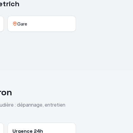
etrich
Gare
ron
audière : dépannage, entretien
Urgence 24h