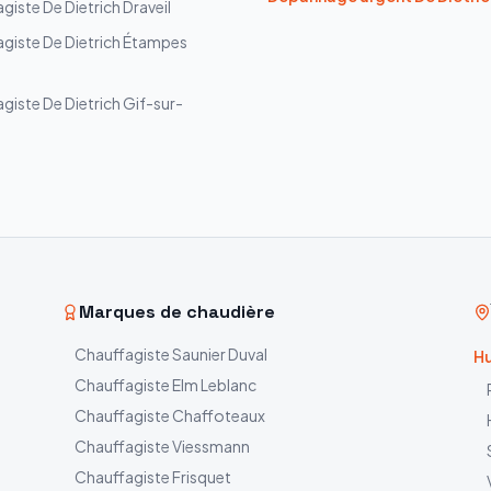
agiste
De Dietrich
Draveil
agiste
De Dietrich
Étampes
agiste
De Dietrich
Gif-sur-
Marques de chaudière
Chauffagiste
Saunier Duval
Hu
Chauffagiste
Elm Leblanc
Chauffagiste
Chaffoteaux
Chauffagiste
Viessmann
Chauffagiste
Frisquet