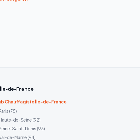
Île-de-France
b Chauffagiste Île-de-France
Paris
(
75
)
Hauts-de-Seine
(
92
)
Seine-Saint-Denis
(
93
)
Val-de-Marne
(
94
)