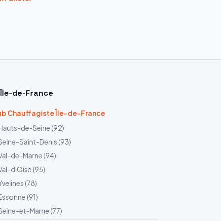
Île-de-France
b Chauffagiste Île-de-France
Hauts-de-Seine
(
92
)
Seine-Saint-Denis
(
93
)
Val-de-Marne
(
94
)
Val-d'Oise
(
95
)
Yvelines
(
78
)
Essonne
(
91
)
Seine-et-Marne
(
77
)