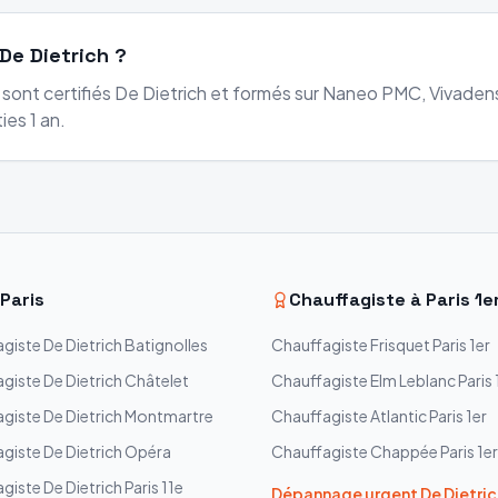
De Dietrich ?
s sont certifiés De Dietrich et formés sur Naneo PMC, Vivad
ies 1 an.
Paris
Chauffagiste à
Paris 1e
agiste
De Dietrich
Batignolles
Chauffagiste
Frisquet
Paris 1er
agiste
De Dietrich
Châtelet
Chauffagiste
Elm Leblanc
Paris 
agiste
De Dietrich
Montmartre
Chauffagiste
Atlantic
Paris 1er
agiste
De Dietrich
Opéra
Chauffagiste
Chappée
Paris 1er
agiste
De Dietrich
Paris 11e
Dépannage urgent
De Dietric