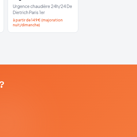
Urgence chaudière 24h/24
De
Dietrich
Paris 1er
à partir de 149€ (majoration
nuit/dimanche)
?