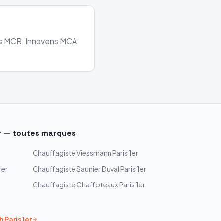
ens MCR, Innovens MCA.
r
— toutes marques
Chauffagiste
Viessmann
Paris 1er
1er
Chauffagiste
Saunier Duval
Paris 1er
Chauffagiste
Chaffoteaux
Paris 1er
h
Paris 1er