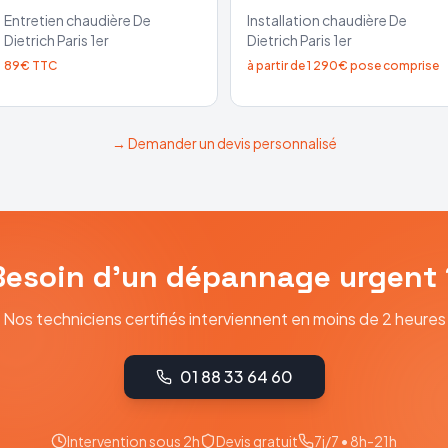
Entretien chaudière
De
Installation chaudière
De
Dietrich
Paris 1er
Dietrich
Paris 1er
89€ TTC
à partir de 1 290€ pose comprise
→ Demander un devis personnalisé
Besoin d'un dépannage urgent 
Nos techniciens certifiés interviennent en moins de 2 heures
01 88 33 64 60
Intervention sous 2h
Devis gratuit
7j/7 • 8h-21h