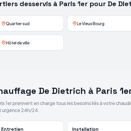
tiers desservis à
Paris 1er
pour
De Die
Quartier sud
Le Vieux Bourg
Hôtel de ville
chauffage
De Dietrich
à
Paris 1e
ris 1er
prennent en charge tous les besoins liés à votre chaud
et urgence 24h/24.
Entretien
Installation