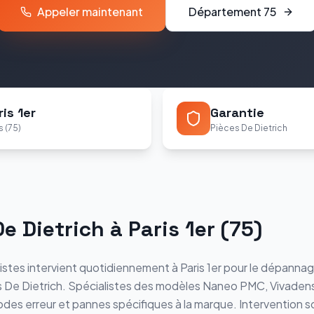
Appeler maintenant
Département
75
ris 1er
Garantie
s (75)
Pièces De Dietrich
De Dietrich
à
Paris 1er
(
75
)
istes intervient quotidiennement à
Paris 1er
pour le dépannage
s
De Dietrich
. Spécialistes des modèles
Naneo PMC, Vivaden
odes erreur et pannes spécifiques à la marque. Intervention s