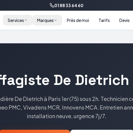
01 88 33 64 60
Services
Marques
Près de moi
Tarifs
Devis
ffagiste
De Dietrich
dière
De Dietrich
à
Paris 1er
(
75
) sous 2h. Technicien c
eo PMC, Vivadens MCR, Innovens MCA
. Entretien an
installation neuve, urgence 7j/7.