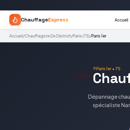
Chauffage
Express
Accueil
Accueil
/
Chauffagiste
De Dietrich
/
Paris
(
75
)
/
Paris 1er
Paris 1er
•
75
Chau
Dépannage chau
spécialiste
Nan