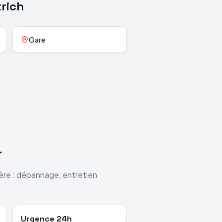
trich
Gare
r
ière : dépannage, entretien
Urgence 24h