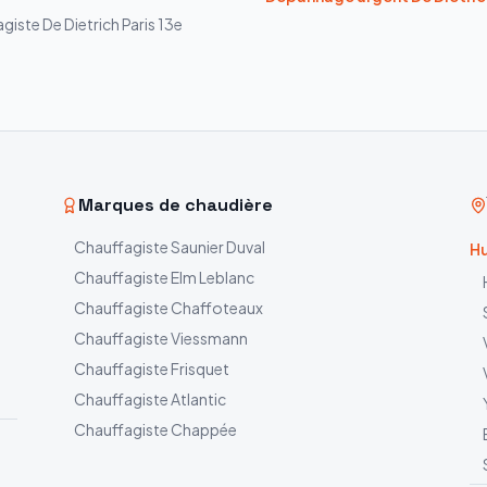
agiste
De Dietrich
Paris 13e
Marques de chaudière
Chauffagiste
Saunier Duval
Hu
Chauffagiste
Elm Leblanc
Chauffagiste
Chaffoteaux
Chauffagiste
Viessmann
Chauffagiste
Frisquet
Chauffagiste
Atlantic
Chauffagiste
Chappée