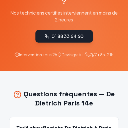
?
Nos techniciens certifiés interviennent en moins de
2 heures
01 88 33 64 60
Intervention sous 2h
Devis gratuit
7j/7 • 8h-21h
Questions fréquentes —
De
Dietrich
Paris 14e
Tarif chauffagiste De Dietrich à Paris