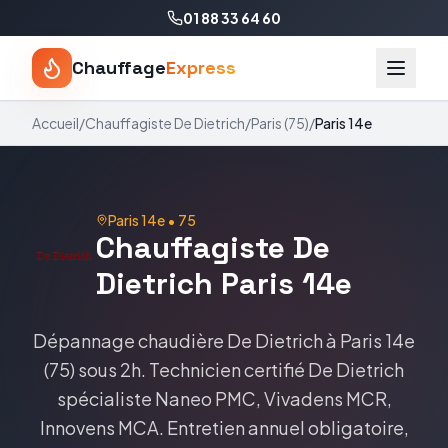
01 88 33 64 60
Chauffage
Express
Accueil
/
Chauffagiste
De Dietrich
/
Paris
(
75
)
/
Paris 14e
Paris 14e
•
75
Chauffagiste
De
Dietrich
Paris 14e
Dépannage chaudière
De Dietrich
à
Paris 14e
(
75
) sous 2h. Technicien certifié
De Dietrich
spécialiste
Naneo PMC, Vivadens MCR,
Innovens MCA
. Entretien annuel obligatoire,