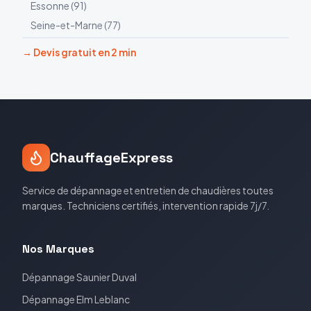
Essonne
(
91
)
Seine-et-Marne
(
77
)
→ Devis gratuit en 2 min
ChauffageExpress
Service de dépannage et entretien de chaudières toutes
marques. Techniciens certifiés, intervention rapide 7j/7.
Nos Marques
Dépannage
Saunier Duval
Dépannage
Elm Leblanc