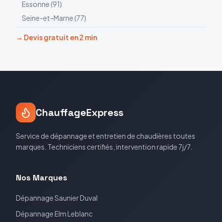
Essonne
(
91
)
Seine-et-Marne
(
77
)
→ Devis gratuit en 2 min
ChauffageExpress
Service de dépannage et entretien de chaudières toutes
marques. Techniciens certifiés, intervention rapide 7j/7.
Nos Marques
Dépannage
Saunier Duval
Dépannage
Elm Leblanc