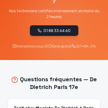
?
Nos techniciens certifiés interviennent en moins de
2 heures
01 88 33 64 60
Intervention sous 2h
Devis gratuit
7j/7 • 8h-21h
Questions fréquentes —
De
Dietrich
Paris 17e
Tarif chauffagiste De Dietrich à Paris