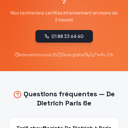
?
Nos techniciens certifiés interviennent en moins de
2 heures
01 88 33 64 60
Intervention sous 2h
Devis gratuit
7j/7 • 8h-21h
Questions fréquentes —
De
Dietrich
Paris 6e
Tarif chauffagiste De Dietrich à Paris