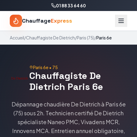
01 88 33 64 60
Chauffage
Express
Accueil
/
Chauffagiste
De Dietrich
/
Paris
(
75
)
/
Paris 6e
Paris 6e
•
75
Chauffagiste
De
Dietrich
Paris 6e
Dépannage chaudière
De Dietrich
à
Paris 6e
(
75
) sous 2h. Technicien certifié
De Dietrich
spécialiste
Naneo PMC, Vivadens MCR,
Innovens MCA
. Entretien annuel obligatoire,