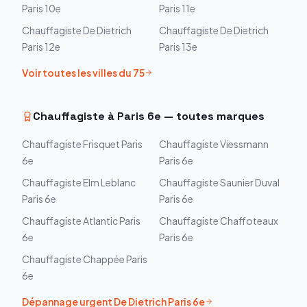
Paris 10e
Paris 11e
Chauffagiste
De Dietrich
Chauffagiste
De Dietrich
Paris 12e
Paris 13e
Voir toutes les villes du
75
Chauffagiste à
Paris 6e
— toutes marques
Chauffagiste
Frisquet
Paris
Chauffagiste
Viessmann
6e
Paris 6e
Chauffagiste
Elm Leblanc
Chauffagiste
Saunier Duval
Paris 6e
Paris 6e
Chauffagiste
Atlantic
Paris
Chauffagiste
Chaffoteaux
6e
Paris 6e
Chauffagiste
Chappée
Paris
6e
Dépannage urgent
De Dietrich
Paris 6e