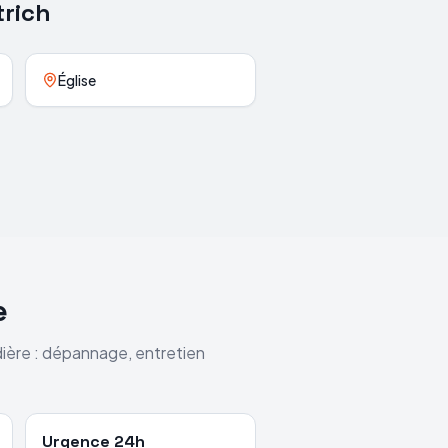
trich
Église
e
dière : dépannage, entretien
Urgence 24h