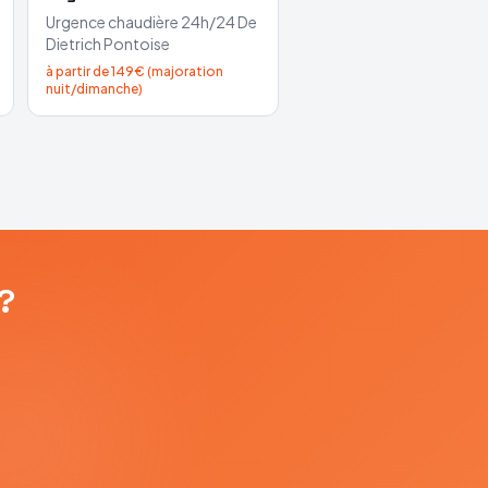
Urgence chaudière 24h/24
De
Dietrich
Pontoise
à partir de 149€ (majoration
nuit/dimanche)
?