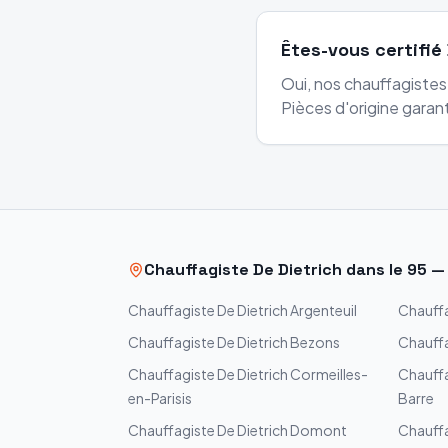
Êtes-vous certifié 
Oui, nos chauffagiste
Pièces d'origine garant
Chauffagiste
De Dietrich
dans le
95
Chauffagiste
De Dietrich
Argenteuil
Chauff
Chauffagiste
De Dietrich
Bezons
Chauff
Chauffagiste
De Dietrich
Cormeilles-
Chauff
en-Parisis
Barre
Chauffagiste
De Dietrich
Domont
Chauff