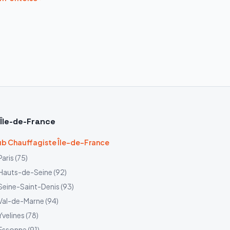
Île-de-France
b Chauffagiste Île-de-France
Paris
(
75
)
Hauts-de-Seine
(
92
)
Seine-Saint-Denis
(
93
)
Val-de-Marne
(
94
)
Yvelines
(
78
)
Essonne
(
91
)