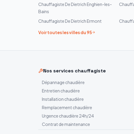
Chauffagiste
De Dietrich
Enghien-les-
Chauff
Bains
Chauffagiste
De Dietrich
Ermont
Chauff
Voir toutes les villes du
95
Nos services chauffagiste
Dépannage chaudière
Entretien chaudière
Installation chaudière
Remplacement chaudière
Urgence chaudière 24h/24
Contrat de maintenance