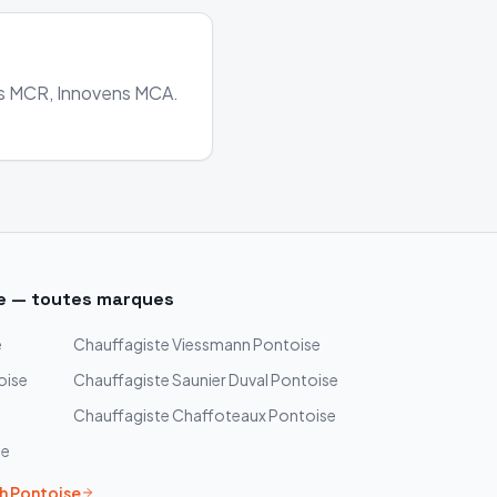
ens MCR, Innovens MCA.
e
— toutes marques
e
Chauffagiste
Viessmann
Pontoise
oise
Chauffagiste
Saunier Duval
Pontoise
Chauffagiste
Chaffoteaux
Pontoise
se
h
Pontoise