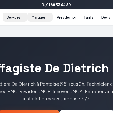
01 88 33 64 60
Services
Marques
Près de moi
Tarifs
Devis
fagiste
De Dietrich
dière
De Dietrich
à
Pontoise
(
95
) sous 2h. Technicien c
eo PMC, Vivadens MCR, Innovens MCA
. Entretien an
installation neuve, urgence 7j/7.