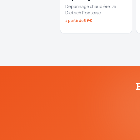
Dépannage chaudière
De
Dietrich
Pontoise
à partir de 89€