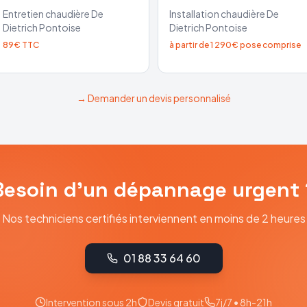
Entretien chaudière
De
Installation chaudière
De
Dietrich
Pontoise
Dietrich
Pontoise
89€ TTC
à partir de 1 290€ pose comprise
→ Demander un devis personnalisé
Besoin d'un dépannage urgent 
Nos techniciens certifiés interviennent en moins de 2 heures
01 88 33 64 60
Intervention sous 2h
Devis gratuit
7j/7 • 8h-21h