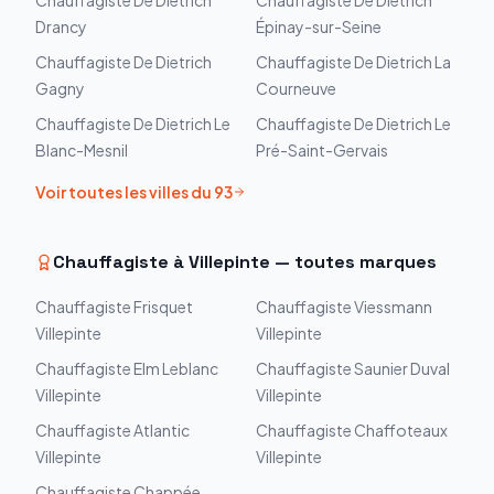
Chauffagiste
De Dietrich
Chauffagiste
De Dietrich
Drancy
Épinay-sur-Seine
Chauffagiste
De Dietrich
Chauffagiste
De Dietrich
La
Gagny
Courneuve
Chauffagiste
De Dietrich
Le
Chauffagiste
De Dietrich
Le
Blanc-Mesnil
Pré-Saint-Gervais
Voir toutes les villes du
93
Chauffagiste à
Villepinte
— toutes marques
Chauffagiste
Frisquet
Chauffagiste
Viessmann
Villepinte
Villepinte
Chauffagiste
Elm Leblanc
Chauffagiste
Saunier Duval
Villepinte
Villepinte
Chauffagiste
Atlantic
Chauffagiste
Chaffoteaux
Villepinte
Villepinte
Chauffagiste
Chappée