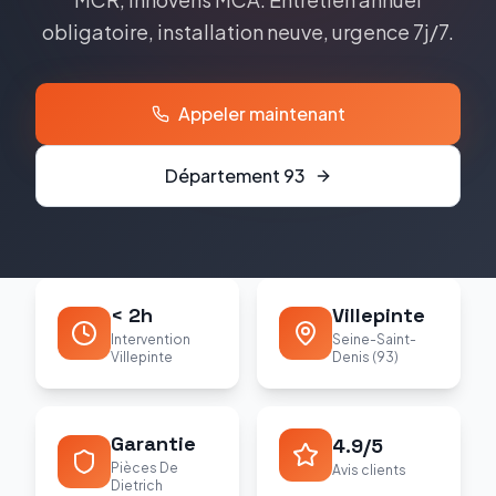
obligatoire, installation neuve, urgence 7j/7.
Appeler maintenant
Département
93
< 2h
Villepinte
Intervention
Seine-Saint-
Villepinte
Denis (93)
Garantie
4.9/5
Pièces De
Avis clients
Dietrich