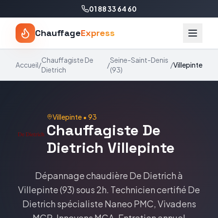
01 88 33 64 60
Chauffage
Express
Chauffagiste
De
Seine-Saint-Denis
Accueil
/
/
/
Villepinte
Dietrich
(
93
)
Villepinte
•
93
Chauffagiste
De
Dietrich
Villepinte
Dépannage chaudière
De Dietrich
à
Villepinte
(
93
) sous 2h. Technicien certifié
De
Dietrich
spécialiste
Naneo PMC, Vivadens
MCR, Innovens MCA
. Entretien annuel