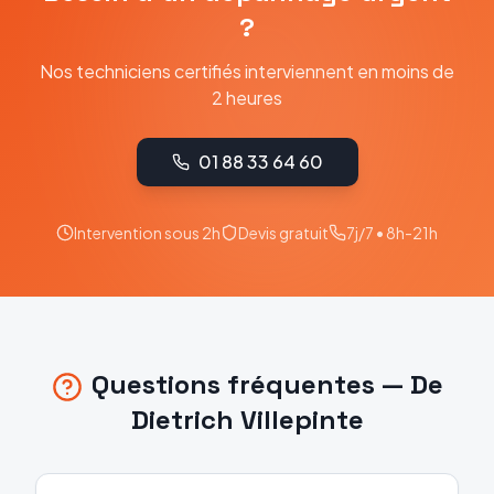
?
Nos techniciens certifiés interviennent en moins de
2 heures
01 88 33 64 60
Intervention sous 2h
Devis gratuit
7j/7 • 8h-21h
Questions fréquentes —
De
Dietrich
Villepinte