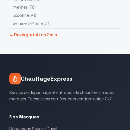
Yvelines
(
78
)
Essonne
(
91
)
Seine-et-Marne
(
77
)
→ Devis gratuit en 2 min
ChauffageExpress
Service de dépannage et entretien de chaudières toutes
marques. Techniciens certifiés, intervention rapide 7j/7.
Nos Marques
Dépannage
Saunier Duval