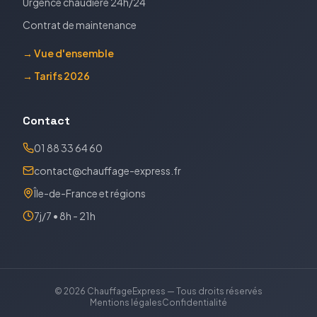
Urgence chaudière 24h/24
Contrat de maintenance
→ Vue d'ensemble
→ Tarifs 2026
Contact
01 88 33 64 60
contact@chauffage-express.fr
Île-de-France et régions
7j/7 • 8h - 21h
©
2026
ChauffageExpress — Tous droits réservés
Mentions légales
Confidentialité