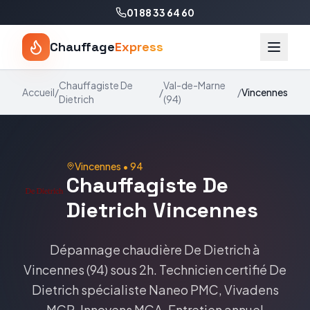
01 88 33 64 60
Chauffage
Express
Chauffagiste
De
Val-de-Marne
Accueil
/
/
/
Vincennes
Dietrich
(
94
)
Vincennes
•
94
Chauffagiste
De
Dietrich
Vincennes
Dépannage chaudière
De Dietrich
à
Vincennes
(
94
) sous 2h. Technicien certifié
De
Dietrich
spécialiste
Naneo PMC, Vivadens
MCR, Innovens MCA
. Entretien annuel