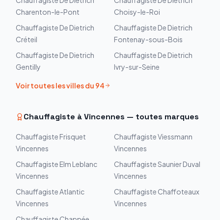
Chauffagiste
De Dietrich
Chauffagiste
De Dietrich
Charenton-le-Pont
Choisy-le-Roi
Chauffagiste
De Dietrich
Chauffagiste
De Dietrich
Créteil
Fontenay-sous-Bois
Chauffagiste
De Dietrich
Chauffagiste
De Dietrich
Gentilly
Ivry-sur-Seine
Voir toutes les villes du
94
Chauffagiste à
Vincennes
— toutes marques
Chauffagiste
Frisquet
Chauffagiste
Viessmann
Vincennes
Vincennes
Chauffagiste
Elm Leblanc
Chauffagiste
Saunier Duval
Vincennes
Vincennes
Chauffagiste
Atlantic
Chauffagiste
Chaffoteaux
Vincennes
Vincennes
Chauffagiste
Chappée