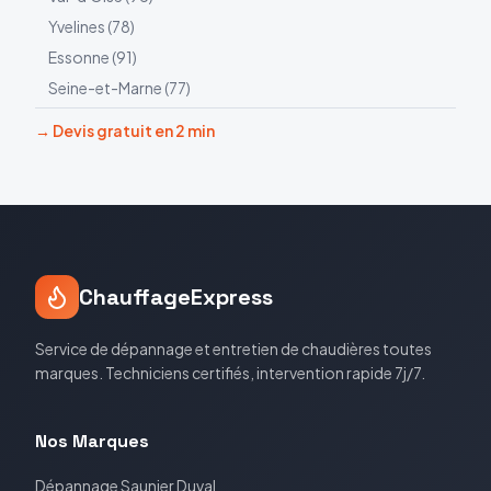
Yvelines
(
78
)
Essonne
(
91
)
Seine-et-Marne
(
77
)
→ Devis gratuit en 2 min
ChauffageExpress
Service de dépannage et entretien de chaudières toutes
marques. Techniciens certifiés, intervention rapide 7j/7.
Nos Marques
Dépannage
Saunier Duval