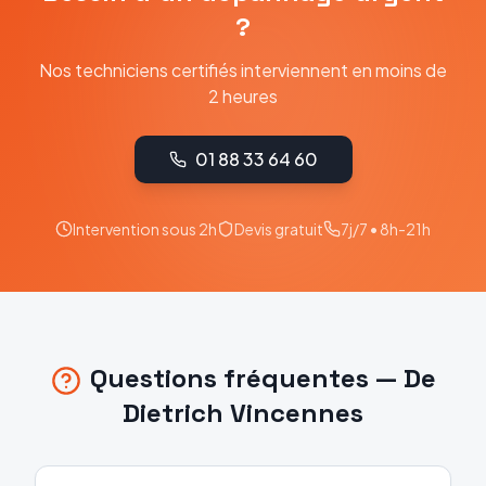
?
Nos techniciens certifiés interviennent en moins de
2 heures
01 88 33 64 60
Intervention sous 2h
Devis gratuit
7j/7 • 8h-21h
Questions fréquentes —
De
Dietrich
Vincennes