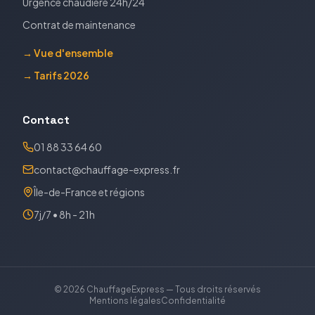
Urgence chaudière 24h/24
Contrat de maintenance
→ Vue d'ensemble
→ Tarifs 2026
Contact
01 88 33 64 60
contact@chauffage-express.fr
Île-de-France et régions
7j/7 • 8h - 21h
©
2026
ChauffageExpress — Tous droits réservés
Mentions légales
Confidentialité