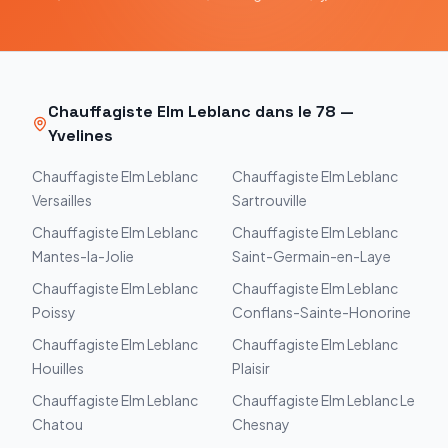
Chauffagiste
Elm Leblanc
dans le
78
—
Yvelines
Chauffagiste
Elm Leblanc
Chauffagiste
Elm Leblanc
Versailles
Sartrouville
Chauffagiste
Elm Leblanc
Chauffagiste
Elm Leblanc
Mantes-la-Jolie
Saint-Germain-en-Laye
Chauffagiste
Elm Leblanc
Chauffagiste
Elm Leblanc
Poissy
Conflans-Sainte-Honorine
Chauffagiste
Elm Leblanc
Chauffagiste
Elm Leblanc
Houilles
Plaisir
Chauffagiste
Elm Leblanc
Chauffagiste
Elm Leblanc
Le
Chatou
Chesnay