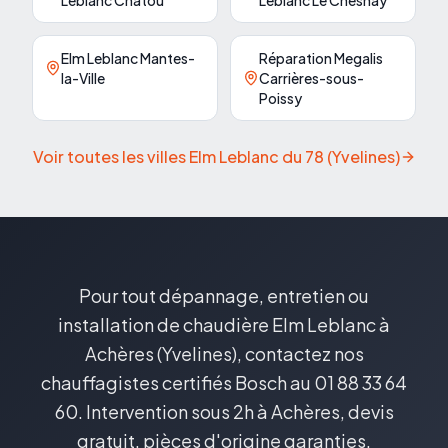
Leblanc Chatou
Leblanc Le Chesnay
Elm Leblanc Mantes-
Réparation Megalis
la-Ville
Carrières-sous-
Poissy
Voir toutes les villes Elm Leblanc du
78
(
Yvelines
)
Pour tout dépannage, entretien ou
installation de chaudière Elm Leblanc à
Achères (Yvelines), contactez nos
chauffagistes certifiés Bosch au 01 88 33 64
60. Intervention sous 2h à Achères, devis
gratuit, pièces d'origine garanties.