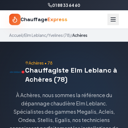
01 88 33 64 60
Chauffage
Express
Accueil
/
Elm Leblanc
/
Yvelines
(
78
)
/
Achères
Achères
•
78
Chauffagiste Elm Leblanc à
Achères (78)
À Achères, nous sommes la référence du
dépannage chaudière Elm Leblanc.
Spécialistes des gammes Megalis, Acleis,
Ondea, Stellis, Egalis, nos techniciens