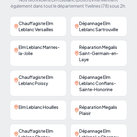
également dans tout le département
Yvelines
(
78
) sous 2h.
Chauffagiste Elm
Dépannage Elm
Leblanc Versailles
Leblanc Sartrouville
Elm Leblanc Mantes-
Réparation Megalis
la-Jolie
Saint-Germain-en-
Laye
Chauffagiste Elm
Dépannage Elm
Leblanc Poissy
Leblanc Conflans-
Sainte-Honorine
Elm Leblanc Houilles
Réparation Megalis
Plaisir
Chauffagiste Elm
Dépannage Elm