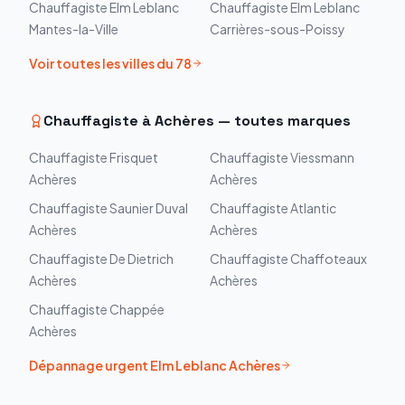
Chauffagiste
Elm Leblanc
Chauffagiste
Elm Leblanc
Mantes-la-Ville
Carrières-sous-Poissy
Voir toutes les villes du
78
Chauffagiste à
Achères
— toutes marques
Chauffagiste
Frisquet
Chauffagiste
Viessmann
Achères
Achères
Chauffagiste
Saunier Duval
Chauffagiste
Atlantic
Achères
Achères
Chauffagiste
De Dietrich
Chauffagiste
Chaffoteaux
Achères
Achères
Chauffagiste
Chappée
Achères
Dépannage urgent
Elm Leblanc
Achères