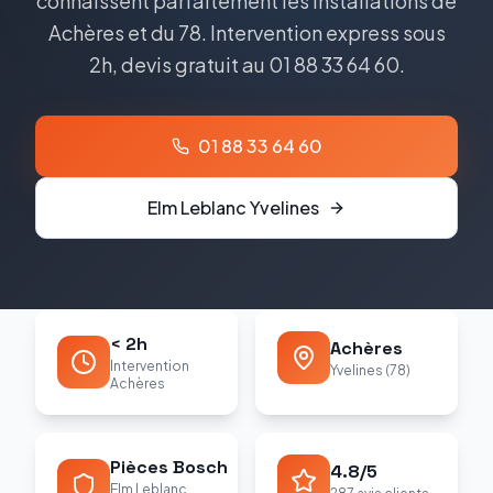
connaissent parfaitement les installations de
Achères et du 78. Intervention express sous
2h, devis gratuit au 01 88 33 64 60.
01 88 33 64 60
Elm Leblanc
Yvelines
< 2h
Achères
Intervention
Yvelines (78)
Achères
Pièces Bosch
4.8/5
Elm Leblanc