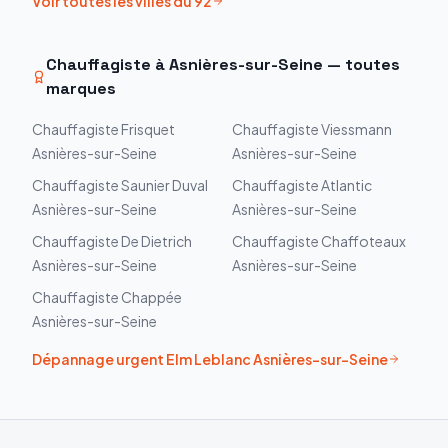
Voir toutes les villes du
92
Chauffagiste à
Asnières-sur-Seine
— toutes
marques
Chauffagiste
Frisquet
Chauffagiste
Viessmann
Asnières-sur-Seine
Asnières-sur-Seine
Chauffagiste
Saunier Duval
Chauffagiste
Atlantic
Asnières-sur-Seine
Asnières-sur-Seine
Chauffagiste
De Dietrich
Chauffagiste
Chaffoteaux
Asnières-sur-Seine
Asnières-sur-Seine
Chauffagiste
Chappée
Asnières-sur-Seine
Dépannage urgent
Elm Leblanc
Asnières-sur-Seine