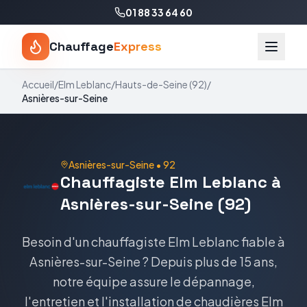
01 88 33 64 60
Chauffage
Express
Accueil
/
Elm Leblanc
/
Hauts-de-Seine
(
92
)
/
Asnières-sur-Seine
Asnières-sur-Seine
•
92
Chauffagiste Elm Leblanc à
Asnières-sur-Seine (92)
Besoin d'un chauffagiste Elm Leblanc fiable à
Asnières-sur-Seine ? Depuis plus de 15 ans,
notre équipe assure le dépannage,
l'entretien et l'installation de chaudières Elm