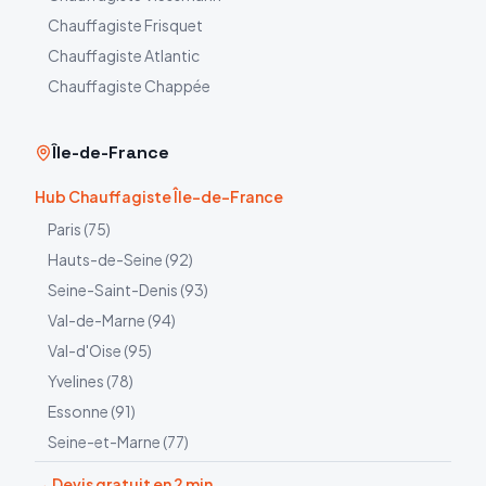
Chauffagiste
Frisquet
Chauffagiste
Atlantic
Chauffagiste
Chappée
Île-de-France
Hub Chauffagiste Île-de-France
Paris
(
75
)
Hauts-de-Seine
(
92
)
Seine-Saint-Denis
(
93
)
Val-de-Marne
(
94
)
Val-d'Oise
(
95
)
Yvelines
(
78
)
Essonne
(
91
)
Seine-et-Marne
(
77
)
→ Devis gratuit en 2 min