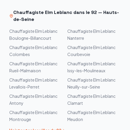
Chauffagiste
Elm Leblanc
dans le
92
—
Hauts-
de-Seine
Chauffagiste
Elm Leblanc
Chauffagiste
Elm Leblanc
Boulogne-Billancourt
Nanterre
Chauffagiste
Elm Leblanc
Chauffagiste
Elm Leblanc
Colombes
Courbevoie
Chauffagiste
Elm Leblanc
Chauffagiste
Elm Leblanc
Rueil-Malmaison
Issy-les-Moulineaux
Chauffagiste
Elm Leblanc
Chauffagiste
Elm Leblanc
Levallois-Perret
Neuilly-sur-Seine
Chauffagiste
Elm Leblanc
Chauffagiste
Elm Leblanc
Antony
Clamart
Chauffagiste
Elm Leblanc
Chauffagiste
Elm Leblanc
Montrouge
Meudon