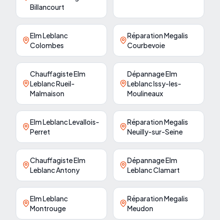
Billancourt
Elm Leblanc
Réparation Megalis
Colombes
Courbevoie
Chauffagiste Elm
Dépannage Elm
Leblanc Rueil-
Leblanc Issy-les-
Malmaison
Moulineaux
Elm Leblanc Levallois-
Réparation Megalis
Perret
Neuilly-sur-Seine
Chauffagiste Elm
Dépannage Elm
Leblanc Antony
Leblanc Clamart
Elm Leblanc
Réparation Megalis
Montrouge
Meudon