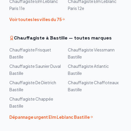
Chauffagiste
Elm Leblanc
Chauffagiste
Elm Leblanc
Paris 11e
Paris 12e
Voir toutes les villes du
75
Chauffagiste à
Bastille
— toutes marques
Chauffagiste
Frisquet
Chauffagiste
Viessmann
Bastille
Bastille
Chauffagiste
Saunier Duval
Chauffagiste
Atlantic
Bastille
Bastille
Chauffagiste
De Dietrich
Chauffagiste
Chaffoteaux
Bastille
Bastille
Chauffagiste
Chappée
Bastille
Dépannage urgent
Elm Leblanc
Bastille