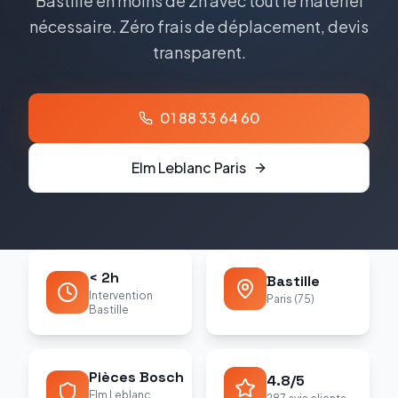
Bastille en moins de 2h avec tout le matériel
nécessaire. Zéro frais de déplacement, devis
transparent.
01 88 33 64 60
Elm Leblanc
Paris
< 2h
Bastille
Intervention
Paris (75)
Bastille
Pièces Bosch
4.8/5
Elm Leblanc