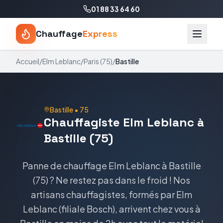
01 88 33 64 60
Chauffage
Express
Accueil
/
Elm Leblanc
/
Paris
(
75
)
/
Bastille
Bastille
•
75
Chauffagiste Elm Leblanc à
Bastille (75)
Panne de chauffage Elm Leblanc à Bastille
(75) ? Ne restez pas dans le froid ! Nos
artisans chauffagistes, formés par Elm
Leblanc (filiale Bosch), arrivent chez vous à