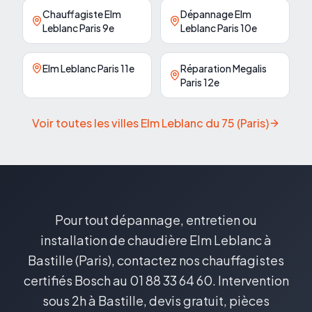
Chauffagiste Elm
Dépannage Elm
Leblanc Paris 9e
Leblanc Paris 10e
Elm Leblanc Paris 11e
Réparation Megalis
Paris 12e
Voir toutes les villes Elm Leblanc du
75
(
Paris
)
Pour tout dépannage, entretien ou
installation de chaudière Elm Leblanc à
Bastille (Paris), contactez nos chauffagistes
certifiés Bosch au 01 88 33 64 60. Intervention
sous 2h à Bastille, devis gratuit, pièces