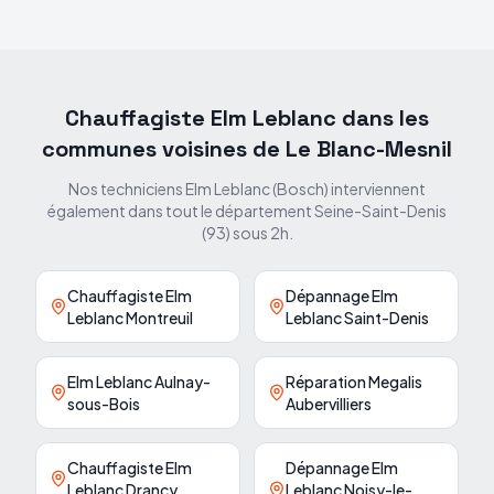
Chauffagiste Elm Leblanc dans les
communes voisines de
Le Blanc-Mesnil
Nos techniciens Elm Leblanc (Bosch) interviennent
également dans tout le département
Seine-Saint-Denis
(
93
) sous 2h.
Chauffagiste Elm
Dépannage Elm
Leblanc Montreuil
Leblanc Saint-Denis
Elm Leblanc Aulnay-
Réparation Megalis
sous-Bois
Aubervilliers
Chauffagiste Elm
Dépannage Elm
Leblanc Drancy
Leblanc Noisy-le-