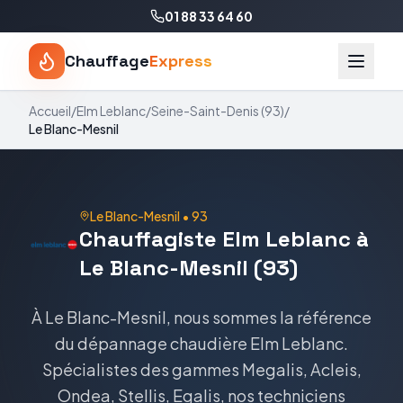
01 88 33 64 60
Chauffage
Express
Accueil
/
Elm Leblanc
/
Seine-Saint-Denis
(
93
)
/
Le Blanc-Mesnil
Le Blanc-Mesnil
•
93
Chauffagiste Elm Leblanc à
Le Blanc-Mesnil (93)
À Le Blanc-Mesnil, nous sommes la référence
du dépannage chaudière Elm Leblanc.
Spécialistes des gammes Megalis, Acleis,
Ondea, Stellis, Egalis, nos techniciens