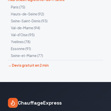
Paris
(
75
)
Hauts-de-Seine
(
92
)
Seine-Saint-Denis
(
93
)
Val-de-Marne
(
94
)
Val-d'Oise
(
95
)
Yvelines
(
78
)
Essonne
(
91
)
Seine-et-Marne
(
77
)
→ Devis gratuit en 2 min
ChauffageExpress