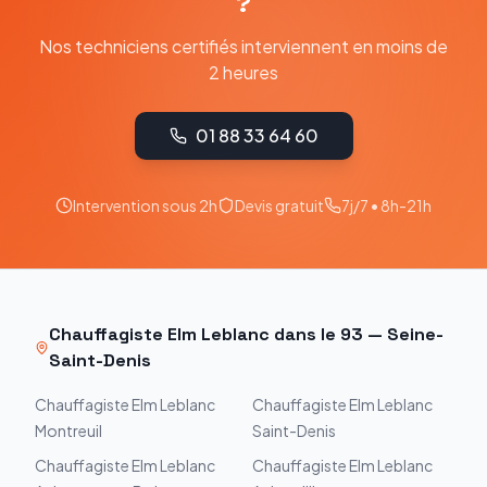
?
Nos techniciens certifiés interviennent en moins de
2 heures
01 88 33 64 60
Intervention sous 2h
Devis gratuit
7j/7 • 8h-21h
Chauffagiste
Elm Leblanc
dans le
93
—
Seine-
Saint-Denis
Chauffagiste
Elm Leblanc
Chauffagiste
Elm Leblanc
Montreuil
Saint-Denis
Chauffagiste
Elm Leblanc
Chauffagiste
Elm Leblanc