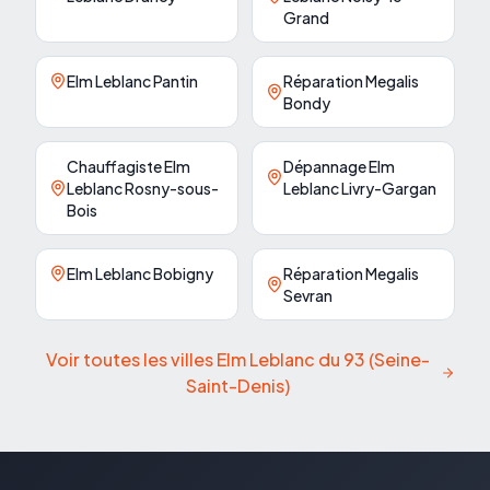
Grand
Elm Leblanc Pantin
Réparation Megalis
Bondy
Chauffagiste Elm
Dépannage Elm
Leblanc Rosny-sous-
Leblanc Livry-Gargan
Bois
Elm Leblanc Bobigny
Réparation Megalis
Sevran
Voir toutes les villes Elm Leblanc du
93
(
Seine-
Saint-Denis
)