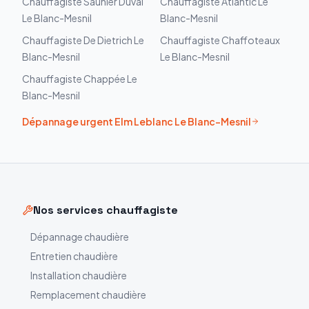
Chauffagiste
Saunier Duval
Chauffagiste
Atlantic
Le
Le Blanc-Mesnil
Blanc-Mesnil
Chauffagiste
De Dietrich
Le
Chauffagiste
Chaffoteaux
Blanc-Mesnil
Le Blanc-Mesnil
Chauffagiste
Chappée
Le
Blanc-Mesnil
Dépannage urgent
Elm Leblanc
Le Blanc-Mesnil
Nos services chauffagiste
Dépannage chaudière
Entretien chaudière
Installation chaudière
Remplacement chaudière