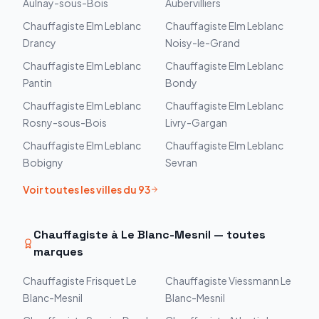
Aulnay-sous-Bois
Aubervilliers
Chauffagiste
Elm Leblanc
Chauffagiste
Elm Leblanc
Drancy
Noisy-le-Grand
Chauffagiste
Elm Leblanc
Chauffagiste
Elm Leblanc
Pantin
Bondy
Chauffagiste
Elm Leblanc
Chauffagiste
Elm Leblanc
Rosny-sous-Bois
Livry-Gargan
Chauffagiste
Elm Leblanc
Chauffagiste
Elm Leblanc
Bobigny
Sevran
Voir toutes les villes du
93
Chauffagiste à
Le Blanc-Mesnil
— toutes
marques
Chauffagiste
Frisquet
Le
Chauffagiste
Viessmann
Le
Blanc-Mesnil
Blanc-Mesnil