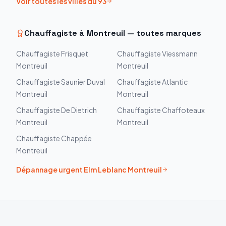
Voir toutes les villes du
93
Chauffagiste à
Montreuil
— toutes marques
Chauffagiste
Frisquet
Chauffagiste
Viessmann
Montreuil
Montreuil
Chauffagiste
Saunier Duval
Chauffagiste
Atlantic
Montreuil
Montreuil
Chauffagiste
De Dietrich
Chauffagiste
Chaffoteaux
Montreuil
Montreuil
Chauffagiste
Chappée
Montreuil
Dépannage urgent
Elm Leblanc
Montreuil