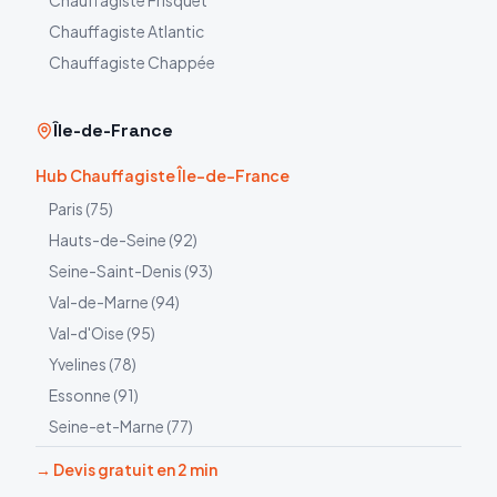
Chauffagiste
Frisquet
Chauffagiste
Atlantic
Chauffagiste
Chappée
Île-de-France
Hub Chauffagiste Île-de-France
Paris
(
75
)
Hauts-de-Seine
(
92
)
Seine-Saint-Denis
(
93
)
Val-de-Marne
(
94
)
Val-d'Oise
(
95
)
Yvelines
(
78
)
Essonne
(
91
)
Seine-et-Marne
(
77
)
→ Devis gratuit en 2 min