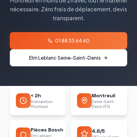
Montreuil en moins de 2h avec tout le matériel
nécessaire. Zéro frais de déplacement, devis
transparent.
01 88 33 64 60
Elm Leblanc
Seine-Saint-Denis
< 2h
Montreuil
Intervention
Seine-Saint-
Montreuil
Denis (93)
Pièces Bosch
4.8/5
Elm Leblanc