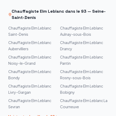
Chauffagiste
Elm Leblanc
dans le
93
—
Seine-
Saint-Denis
Chauffagiste
Elm Leblanc
Chauffagiste
Elm Leblanc
Saint-Denis
Aulnay-sous-Bois
Chauffagiste
Elm Leblanc
Chauffagiste
Elm Leblanc
Aubervilliers
Drancy
Chauffagiste
Elm Leblanc
Chauffagiste
Elm Leblanc
Noisy-le-Grand
Pantin
Chauffagiste
Elm Leblanc
Chauffagiste
Elm Leblanc
Bondy
Rosny-sous-Bois
Chauffagiste
Elm Leblanc
Chauffagiste
Elm Leblanc
Livry-Gargan
Bobigny
Chauffagiste
Elm Leblanc
Chauffagiste
Elm Leblanc
La
Sevran
Courneuve