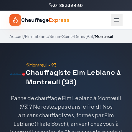
01 88 33 64 60
Chauffage
Express
Accueil
/
Elm Leblanc
/
Seine-Saint-Denis
(
93
)
/
Montreuil
Montreuil
•
93
Chauffagiste Elm Leblanc à
Montreuil (93)
Panne de chauffage Elm Leblanc à Montreuil
(93) ? Ne restez pas dans le froid ! Nos
artisans chauffagistes, formés par Elm
Leblanc (filiale Bosch), arrivent chez vous à