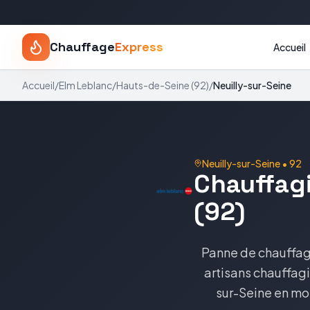
Chauffage
Express
Accueil
Accueil
/
Elm Leblanc
/
Hauts-de-Seine
(
92
)
/
Neuilly-sur-Seine
Neuilly-sur-Seine
•
92
Chauffagi
(92)
Panne de chauffage
artisans chauffagi
sur-Seine en moi