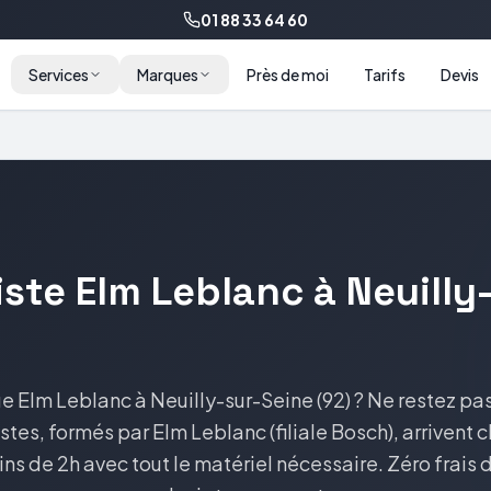
01 88 33 64 60
Services
Marques
Près de moi
Tarifs
Devis
ste Elm Leblanc à Neuilly
 Elm Leblanc à Neuilly-sur-Seine (92) ? Ne restez pas 
stes, formés par Elm Leblanc (filiale Bosch), arrivent c
ns de 2h avec tout le matériel nécessaire. Zéro frai