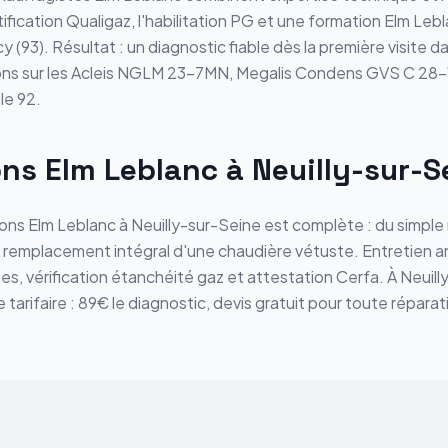
ification Qualigaz, l'habilitation PG et une formation Elm Le
(93). Résultat : un diagnostic fiable dès la première visite d
ons sur les Acleis NGLM 23-7MN, Megalis Condens GVS C 28-
le 92.
ons Elm Leblanc à Neuilly-sur-S
ns Elm Leblanc à Neuilly-sur-Seine est complète : du simple 
u remplacement intégral d'une chaudière vétuste. Entretien 
es, vérification étanchéité gaz et attestation Cerfa. À Neuil
tarifaire : 89€ le diagnostic, devis gratuit pour toute répar