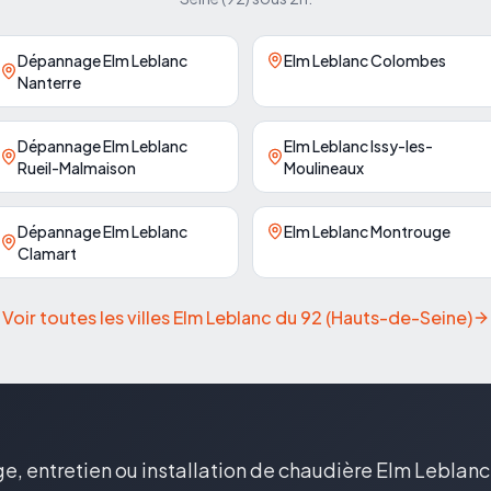
Dépannage Elm Leblanc
Elm Leblanc Colombes
Nanterre
Dépannage Elm Leblanc
Elm Leblanc Issy-les-
Rueil-Malmaison
Moulineaux
Dépannage Elm Leblanc
Elm Leblanc Montrouge
Clamart
Voir toutes les villes Elm Leblanc du
92
(
Hauts-de-Seine
)
, entretien ou installation de chaudière Elm Leblanc