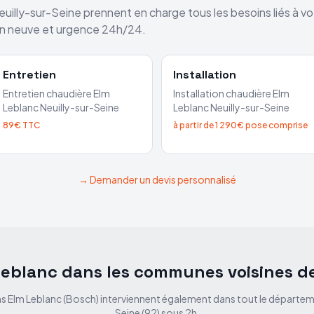
euilly-sur-Seine
prennent en charge tous les besoins liés à v
ion neuve et urgence 24h/24.
Entretien
Installation
Entretien chaudière
Elm
Installation chaudière
Elm
Leblanc
Neuilly-sur-Seine
Leblanc
Neuilly-sur-Seine
89€ TTC
à partir de 1 290€ pose comprise
→ Demander un devis personnalisé
Leblanc dans les communes voisines d
s Elm Leblanc (Bosch) interviennent également dans tout le départe
Seine
(
92
) sous 2h.