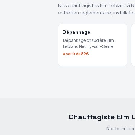
Nos chauffagistes
Elm Leblanc
à
N
entretien réglementaire, installat
Dépannage
Dépannage chaudière
Elm
Leblanc
Neuilly-sur-Seine
à partir de 89€
Chauffagiste Elm 
Nos technicien