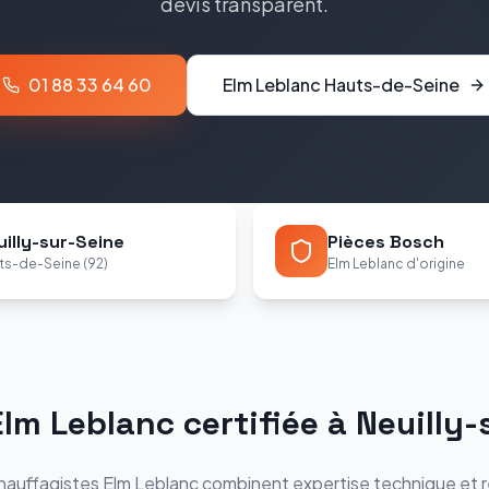
devis transparent.
01 88 33 64 60
Elm Leblanc
Hauts-de-Seine
uilly-sur-Seine
Pièces Bosch
ts-de-Seine (92)
Elm Leblanc d'origine
lm Leblanc certifiée à Neuilly-
chauffagistes Elm Leblanc combinent expertise technique et r