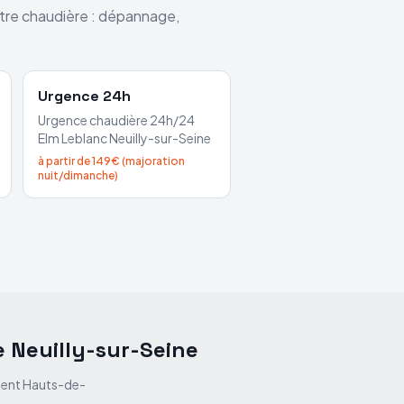
otre chaudière : dépannage,
Urgence 24h
Urgence chaudière 24h/24
Elm Leblanc
Neuilly-sur-Seine
à partir de 149€ (majoration
nuit/dimanche)
e
Neuilly-sur-Seine
ment
Hauts-de-