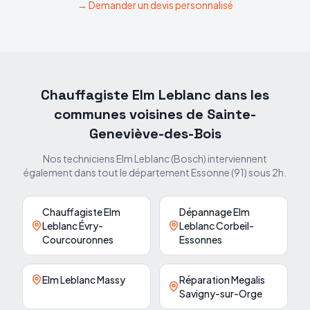
→ Demander un devis personnalisé
Chauffagiste Elm Leblanc dans les
communes voisines de
Sainte-
Geneviève-des-Bois
Nos techniciens Elm Leblanc (Bosch) interviennent
également dans tout le département
Essonne
(
91
) sous 2h.
Chauffagiste Elm
Dépannage Elm
Leblanc Évry-
Leblanc Corbeil-
Courcouronnes
Essonnes
Elm Leblanc Massy
Réparation Megalis
Savigny-sur-Orge