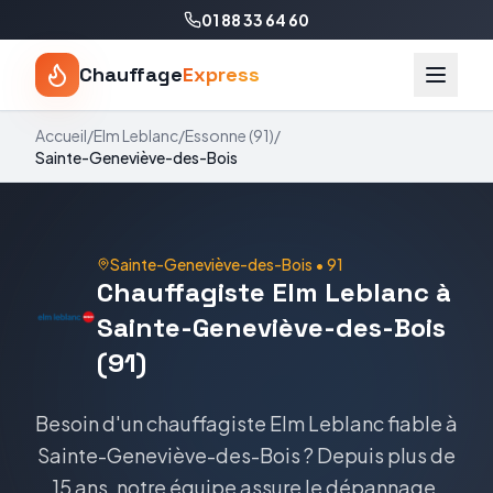
01 88 33 64 60
Chauffage
Express
Accueil
/
Elm Leblanc
/
Essonne
(
91
)
/
Sainte-Geneviève-des-Bois
Sainte-Geneviève-des-Bois
•
91
Chauffagiste Elm Leblanc à
Sainte-Geneviève-des-Bois
(91)
Besoin d'un chauffagiste Elm Leblanc fiable à
Sainte-Geneviève-des-Bois ? Depuis plus de
15 ans, notre équipe assure le dépannage,