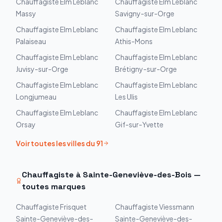
Chauffagiste
Elm Leblanc
Chauffagiste
Elm Leblanc
Massy
Savigny-sur-Orge
Chauffagiste
Elm Leblanc
Chauffagiste
Elm Leblanc
Palaiseau
Athis-Mons
Chauffagiste
Elm Leblanc
Chauffagiste
Elm Leblanc
Juvisy-sur-Orge
Brétigny-sur-Orge
Chauffagiste
Elm Leblanc
Chauffagiste
Elm Leblanc
Longjumeau
Les Ulis
Chauffagiste
Elm Leblanc
Chauffagiste
Elm Leblanc
Orsay
Gif-sur-Yvette
Voir toutes les villes du
91
Chauffagiste à
Sainte-Geneviève-des-Bois
—
toutes marques
Chauffagiste
Frisquet
Chauffagiste
Viessmann
Sainte-Geneviève-des-
Sainte-Geneviève-des-