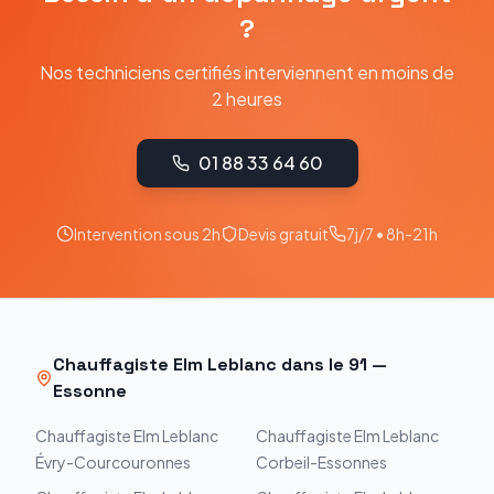
?
Nos techniciens certifiés interviennent en moins de
2 heures
01 88 33 64 60
Intervention sous 2h
Devis gratuit
7j/7 • 8h-21h
Chauffagiste
Elm Leblanc
dans le
91
—
Essonne
Chauffagiste
Elm Leblanc
Chauffagiste
Elm Leblanc
Évry-Courcouronnes
Corbeil-Essonnes