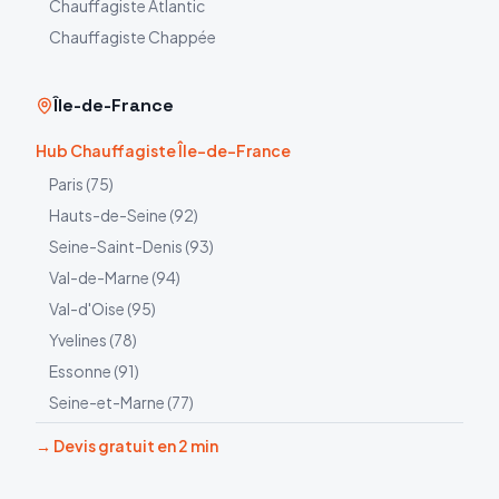
Chauffagiste
Atlantic
Chauffagiste
Chappée
Île-de-France
Hub Chauffagiste Île-de-France
Paris
(
75
)
Hauts-de-Seine
(
92
)
Seine-Saint-Denis
(
93
)
Val-de-Marne
(
94
)
Val-d'Oise
(
95
)
Yvelines
(
78
)
Essonne
(
91
)
Seine-et-Marne
(
77
)
→ Devis gratuit en 2 min