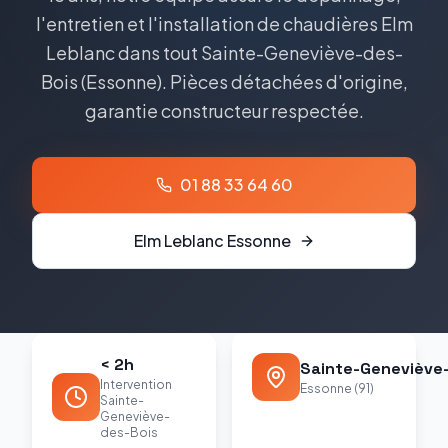
l'entretien et l'installation de chaudières Elm
Leblanc dans tout Sainte-Geneviève-des-
Bois (Essonne). Pièces détachées d'origine,
garantie constructeur respectée.
01 88 33 64 60
Elm Leblanc
Essonne
< 2h
Sainte-Geneviève
Intervention
Essonne (91)
Sainte-
Geneviève-
des-Bois