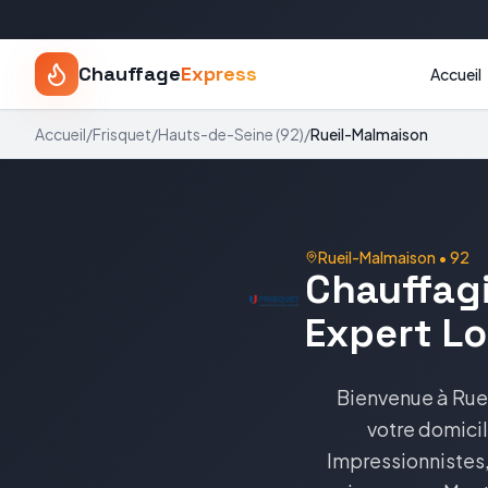
Chauffage
Express
Accueil
Accueil
/
Frisquet
/
Hauts-de-Seine
(
92
)
/
Rueil-Malmaison
Rueil-Malmaison
•
92
Chauffagi
Expert Lo
Bienvenue à Rue
votre domicil
Impressionnistes