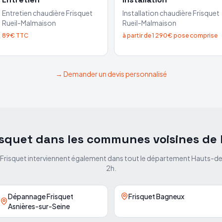
Entretien chaudière
Frisquet
Installation chaudière
Frisquet
Rueil-Malmaison
Rueil-Malmaison
89€ TTC
à partir de 1 290€ pose comprise
→ Demander un devis personnalisé
isquet dans les communes voisines de
 Frisquet interviennent également dans tout le département
Hauts-de
2h.
Dépannage Frisquet
Frisquet Bagneux
Asnières-sur-Seine