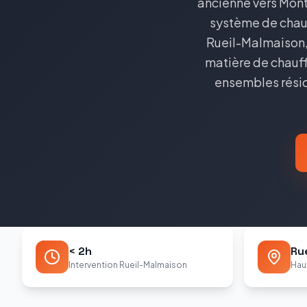
ancienne vers Mont 
système de chauf
Rueil-Malmaison, 
matière de chauff
ensembles réside
< 2h
Ru
Intervention Rueil-Malmaison
Hau