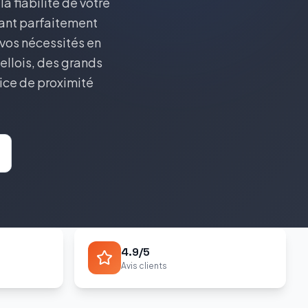
a fiabilité de votre
sant parfaitement
 vos nécessités en
ellois, des grands
vice de proximité
4.9/5
Avis clients