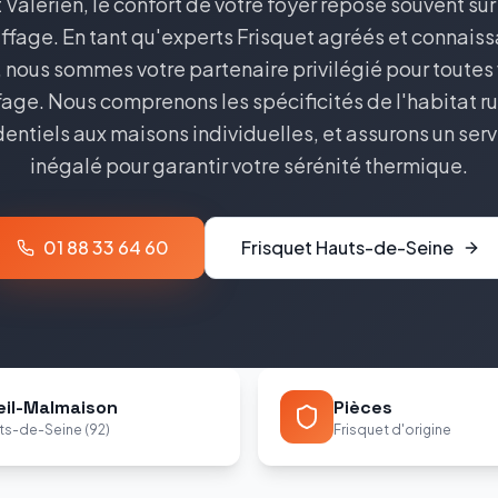
Valérien, le confort de votre foyer repose souvent sur l
fage. En tant qu'experts Frisquet agréés et connais
nous sommes votre partenaire privilégié pour toutes
age. Nous comprenons les spécificités de l'habitat ru
ntiels aux maisons individuelles, et assurons un ser
inégalé pour garantir votre sérénité thermique.
01 88 33 64 60
Frisquet
Hauts-de-Seine
eil-Malmaison
Pièces
ts-de-Seine (92)
Frisquet d'origine