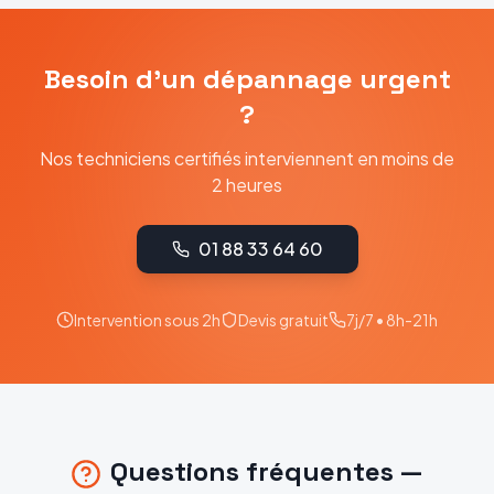
Besoin d'un dépannage urgent
?
Nos techniciens certifiés interviennent en moins de
2 heures
01 88 33 64 60
Intervention sous 2h
Devis gratuit
7j/7 • 8h-21h
Questions fréquentes —