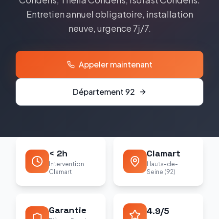
Entretien annuel obligatoire, installation
neuve, urgence 7j/7.
Appeler maintenant
Département
92
< 2h
Clamart
Intervention
Hauts-de-
Clamart
Seine (92)
Garantie
4.9/5