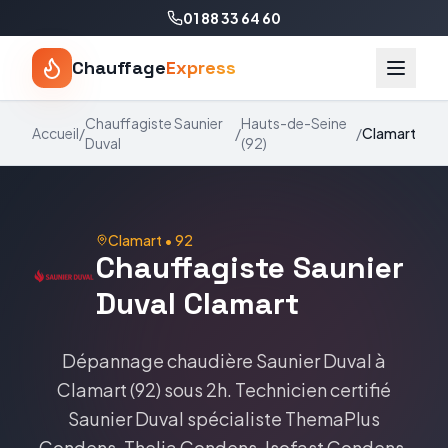
01 88 33 64 60
Chauffage
Express
Chauffagiste
Saunier
Hauts-de-Seine
Accueil
/
/
/
Clamart
Duval
(
92
)
Clamart
•
92
Chauffagiste
Saunier
Duval
Clamart
Dépannage chaudière
Saunier Duval
à
Clamart
(
92
) sous 2h. Technicien certifié
Saunier Duval
spécialiste
ThemaPlus
Condens, Thelia Condens, Isofast Condens
.