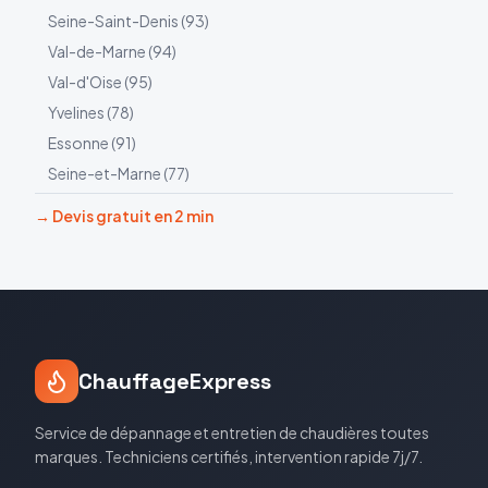
Seine-Saint-Denis
(
93
)
Val-de-Marne
(
94
)
Val-d'Oise
(
95
)
Yvelines
(
78
)
Essonne
(
91
)
Seine-et-Marne
(
77
)
→ Devis gratuit en 2 min
ChauffageExpress
Service de dépannage et entretien de chaudières toutes
marques. Techniciens certifiés, intervention rapide 7j/7.