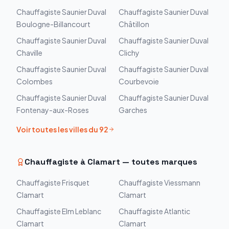
Chauffagiste
Saunier Duval
Chauffagiste
Saunier Duval
Boulogne-Billancourt
Châtillon
Chauffagiste
Saunier Duval
Chauffagiste
Saunier Duval
Chaville
Clichy
Chauffagiste
Saunier Duval
Chauffagiste
Saunier Duval
Colombes
Courbevoie
Chauffagiste
Saunier Duval
Chauffagiste
Saunier Duval
Fontenay-aux-Roses
Garches
Voir toutes les villes du
92
Chauffagiste à
Clamart
— toutes marques
Chauffagiste
Frisquet
Chauffagiste
Viessmann
Clamart
Clamart
Chauffagiste
Elm Leblanc
Chauffagiste
Atlantic
Clamart
Clamart