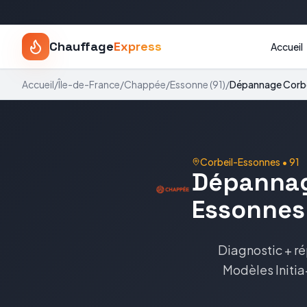
Chauffage
Express
Accueil
Accueil
/
Île-de-France
/
Chappée
/
Essonne
(
91
)
/
Dépannage
Corb
Corbeil-Essonnes
•
91
Dépanna
Essonnes
Diagnostic + ré
Modèles
Initi