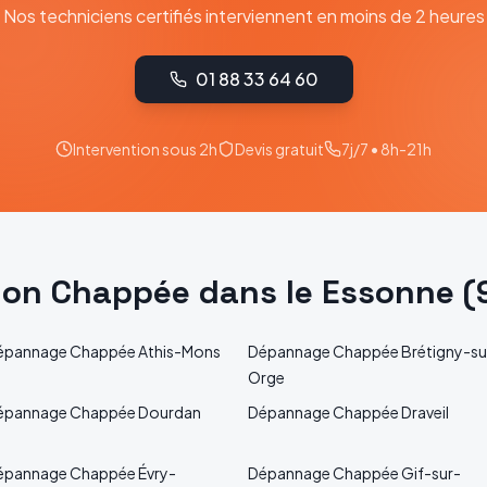
Nos techniciens certifiés interviennent en moins de 2 heures
01 88 33 64 60
Intervention sous 2h
Devis gratuit
7j/7 • 8h-21h
tion
Chappée
dans le
Essonne
(
épannage
Chappée
Athis-Mons
Dépannage
Chappée
Brétigny-su
Orge
épannage
Chappée
Dourdan
Dépannage
Chappée
Draveil
épannage
Chappée
Évry-
Dépannage
Chappée
Gif-sur-