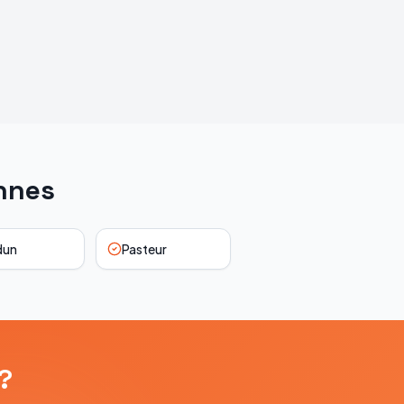
nnes
dun
Pasteur
?