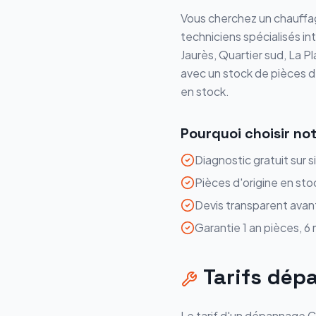
Vous cherchez un chauffag
techniciens spécialisés i
Jaurès, Quartier sud, La Pl
avec un stock de pièces 
en stock.
Pourquoi choisir no
Diagnostic gratuit sur s
Pièces d'origine en sto
Devis transparent avan
Garantie 1 an pièces, 6
Tarifs
dép
Le tarif d'un
dépannage
C