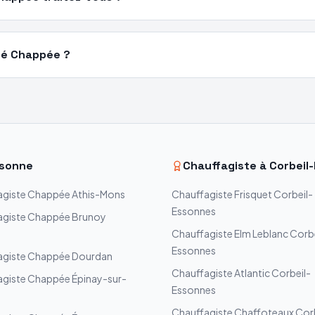
ié Chappée ?
sonne
Chauffagiste à
Corbeil
agiste
Chappée
Athis-Mons
Chauffagiste
Frisquet
Corbeil-
Essonnes
agiste
Chappée
Brunoy
Chauffagiste
Elm Leblanc
Corbe
Essonnes
agiste
Chappée
Dourdan
Chauffagiste
Atlantic
Corbeil-
agiste
Chappée
Épinay-sur-
Essonnes
Chauffagiste
Chaffoteaux
Corb