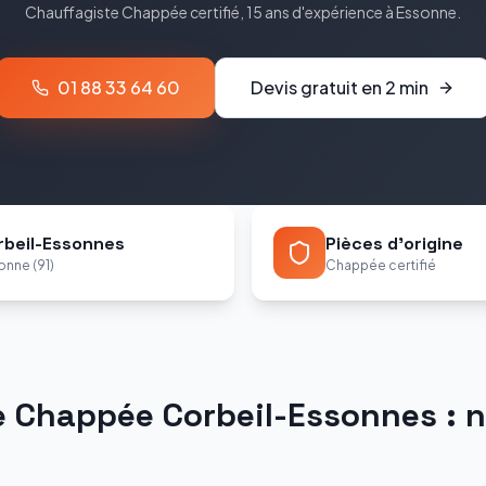
Chauffagiste
Chappée
certifié, 15 ans d'expérience à
Essonne
.
01 88 33 64 60
Devis gratuit en 2 min
rbeil-Essonnes
Pièces d'origine
onne (91)
Chappée certifié
e
Chappée
Corbeil-Essonnes
: n