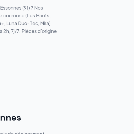
-Essonnes
(
91
) ? Nos
e couronne (
Les Hauts,
ia+, Luna Duo-Tec, Mira
)
 2h, 7j/7. Pièces d'origine
onnes
frais de déplacement