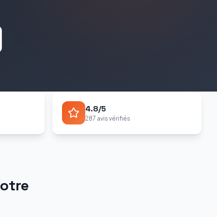
4.8/5
287 avis vérifiés
otre