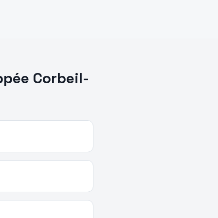
ppée
Corbeil-