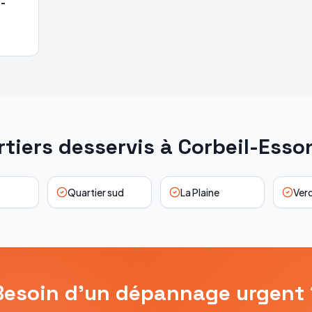
l-
tiers desservis à
Corbeil-Esso
Quartier sud
La Plaine
Ver
Besoin d'un dépannage urgent 