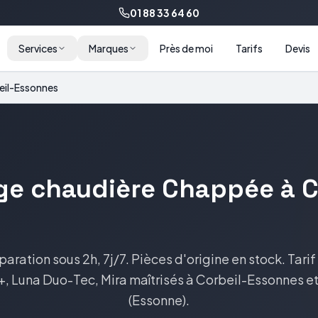
01 88 33 64 60
Services
Marques
Près de moi
Tarifs
Devis
eil-Essonnes
ge
chaudière
Chappée
à
C
paration sous 2h, 7j/7. Pièces d'origine en stock.
Tarif
a+, Luna Duo-Tec, Mira
maîtrisés à
Corbeil-Essonnes
et
(
Essonne
).