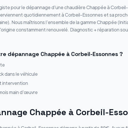
iste pour le
dépannage
d'une chaudière
Chappée
à
Corbeil
nterviennent quotidiennement à
Corbeil-Essonnes
et sa proch
aine
). Nous maîtrisons l'ensemble de la gamme
Chappée
(
Init
d'origine constamment renouvelé.
Diagnostic + réparation sous
tre
dépannage
Chappée
à
Corbeil-Essonnes
?
ite
ck dans le véhicule
t intervention
 mois main d'œuvre
annage
Chappée
à
Corbeil-Ess
happée
à
Corbeil-Essonnes
démarre
à partir de 89€
. Aucun 