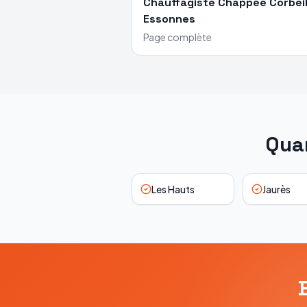
Chauffagiste
Chappée
Corbei
Essonnes
Page complète
Quar
Les Hauts
Jaurès