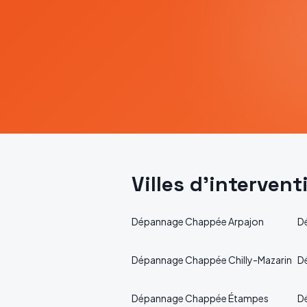
Villes d'interven
Dépannage
Chappée
Arpajon
D
Dépannage
Chappée
Chilly-Mazarin
D
Dépannage
Chappée
Étampes
D