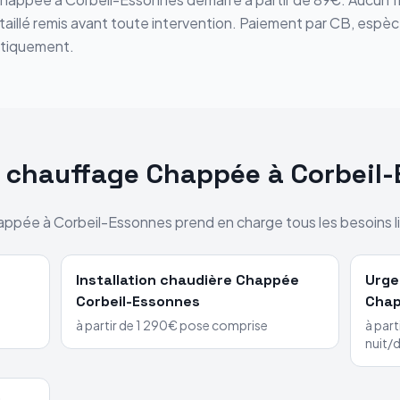
étaillé remis avant toute intervention. Paiement par CB, espè
tiquement.
s chauffage
Chappée
à
Corbeil
appée
à
Corbeil-Essonnes
prend en charge tous les besoins li
Installation chaudière
Chappée
Urge
Corbeil-Essonnes
Cha
à partir de 1 290€ pose comprise
à part
nuit/