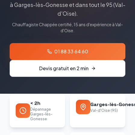
à
Garges-lès-Gonesse
et dans tout le
95
(
Val-
d'Oise
).
Chauffagiste
Chappée
certifié, 15 ans d'expérience à
Val-
d'Oise
.
01 88 33 64 60
Devis gratuit en 2 min
< 2h
Garges-lès-Gones
Dépannage
Val-d'Oise (95)
Garges-lès-
Gonesse