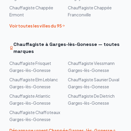
Chauffagiste
Chappée
Chauffagiste
Chappée
Ermont
Franconville
Voir toutes les villes du
95
Chauffagiste à
Garges-lès-Gonesse
— toutes
marques
Chauffagiste
Frisquet
Chauffagiste
Viessmann
Garges-lès-Gonesse
Garges-lès-Gonesse
Chauffagiste
Elm Leblanc
Chauffagiste
Saunier Duval
Garges-lès-Gonesse
Garges-lès-Gonesse
Chauffagiste
Atlantic
Chauffagiste
De Dietrich
Garges-lès-Gonesse
Garges-lès-Gonesse
Chauffagiste
Chaffoteaux
Garges-lès-Gonesse
Dépannage urgent
Chappée
Garges-lès-Gonesse