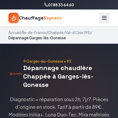
01 88 33 64 60
Chauffage
Express
Accueil
/
Île-de-France
/
Chappée
/
Val-d'Oise
(
95
)
/
Dépannage
Garges-lès-Gonesse
Garges-lès-Gonesse
•
95
Dépannage
chaudière
Chappée
à
Garges-lès-
Gonesse
Diagnostic + réparation sous 2h, 7j/7. Pièces
d'origine en stock.
Tarif
à partir de 89€
.
Modèles
Initia+, Luna Duo-Tec, Mira
maîtrisés