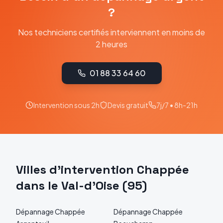
?
Nos techniciens certifiés interviennent en moins de
2 heures
01 88 33 64 60
Intervention sous 2h
Devis gratuit
7j/7 • 8h-21h
Villes d'intervention
Chappée
dans le
Val-d'Oise
(
95
)
Dépannage
Chappée
Dépannage
Chappée