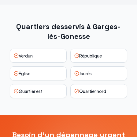
Quartiers desservis à
Garges-
lès-Gonesse
Verdun
République
Église
Jaurès
Quartier est
Quartier nord
Besoin d'un dépannage urgent