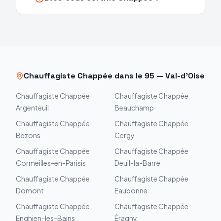
Chauffagiste
Chappée
dans le
95
—
Val-d'Oise
Chauffagiste
Chappée
Chauffagiste
Chappée
Argenteuil
Beauchamp
Chauffagiste
Chappée
Chauffagiste
Chappée
Bezons
Cergy
Chauffagiste
Chappée
Chauffagiste
Chappée
Cormeilles-en-Parisis
Deuil-la-Barre
Chauffagiste
Chappée
Chauffagiste
Chappée
Domont
Eaubonne
Chauffagiste
Chappée
Chauffagiste
Chappée
Enghien-les-Bains
Éragny