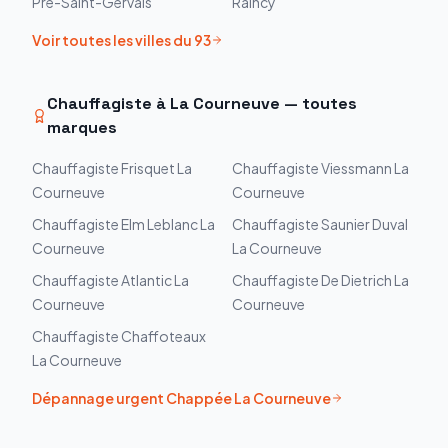
Pré-Saint-Gervais
Raincy
Voir toutes les villes du
93
Chauffagiste à
La Courneuve
— toutes
marques
Chauffagiste
Frisquet
La
Chauffagiste
Viessmann
La
Courneuve
Courneuve
Chauffagiste
Elm Leblanc
La
Chauffagiste
Saunier Duval
Courneuve
La Courneuve
Chauffagiste
Atlantic
La
Chauffagiste
De Dietrich
La
Courneuve
Courneuve
Chauffagiste
Chaffoteaux
La Courneuve
Dépannage urgent
Chappée
La Courneuve