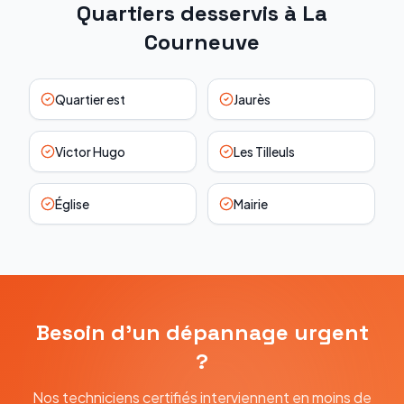
Quartiers desservis à
La
Courneuve
Quartier est
Jaurès
Victor Hugo
Les Tilleuls
Église
Mairie
Besoin d'un dépannage urgent
?
Nos techniciens certifiés interviennent en moins de