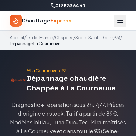
01 88 33 64 60
Chauffage
Express
Accueil
/
Île-de-France
/
Chappée
/
Seine-Saint-Denis
(
93
)
/
Dépannage
La Courneuve
La Courneuve
•
93
Dépannage
chaudière
Chappée
à
La Courneuve
Diagnostic + réparation sous 2h, 7j/7. Pièces
d'origine en stock.
Tarif
à partir de 89€
.
Modèles
Initia+, Luna Duo-Tec, Mira
maîtrisés
à
La Courneuve
et dans tout le
93
(
Seine-