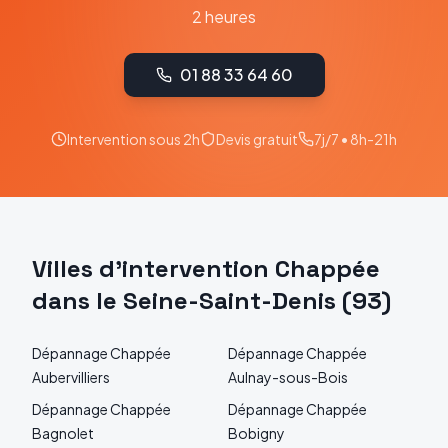
2 heures
01 88 33 64 60
Intervention sous 2h
Devis gratuit
7j/7 • 8h-21h
Villes d'intervention
Chappée
dans le
Seine-Saint-Denis
(
93
)
Dépannage
Chappée
Dépannage
Chappée
Aubervilliers
Aulnay-sous-Bois
Dépannage
Chappée
Dépannage
Chappée
Bagnolet
Bobigny