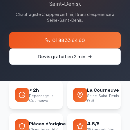
Saint-Denis
).
Chauffagiste
Chappée
certifié, 15 ans d'expérience à
Seine-Saint-Denis
.
01 88 33 64 60
Devis gratuit en 2 min
< 2h
La Courneuve
Dépannage La
Seine-Saint-Denis
Courneuve
(93)
Pièces d'origine
4.8/5
Chappée certifié
287 avis vérifiés