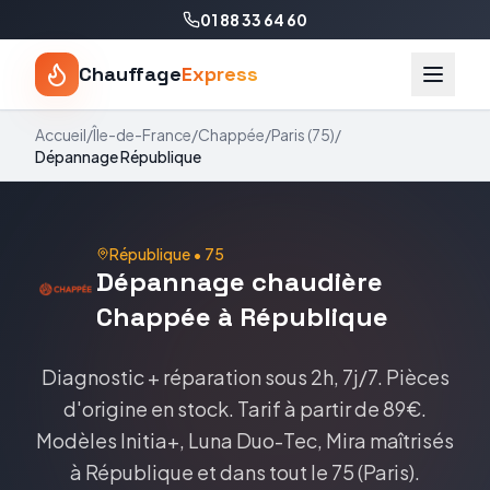
01 88 33 64 60
Chauffage
Express
Accueil
/
Île-de-France
/
Chappée
/
Paris
(
75
)
/
Dépannage
République
République
•
75
Dépannage
chaudière
Chappée
à
République
Diagnostic + réparation sous 2h, 7j/7. Pièces
d'origine en stock.
Tarif
à partir de 89€
.
Modèles
Initia+, Luna Duo-Tec, Mira
maîtrisés
à
République
et dans tout le
75
(
Paris
).