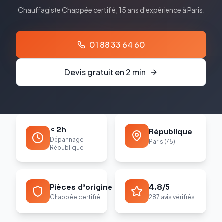
Chauffagiste
Chappée
certifié, 15 ans d'expérience à
Paris
.
01 88 33 64 60
Devis gratuit en 2 min
< 2h
République
Dépannage
Paris (75)
République
Pièces d'origine
4.8/5
Chappée certifié
287 avis vérifiés