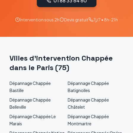
01 88 33 64 60
Intervention sous 2h
Devis gratuit
7j/7 • 8h-21h
Villes d'intervention
Chappée
dans le
Paris
(
75
)
Dépannage
Chappée
Dépannage
Chappée
Bastille
Batignolles
Dépannage
Chappée
Dépannage
Chappée
Belleville
Châtelet
Dépannage
Chappée
Le
Dépannage
Chappée
Marais
Montmartre