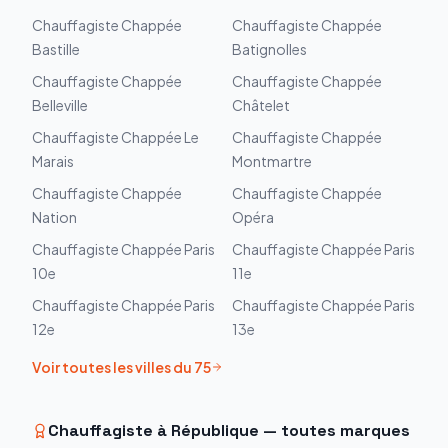
Chauffagiste
Chappée
Chauffagiste
Chappée
Bastille
Batignolles
Chauffagiste
Chappée
Chauffagiste
Chappée
Belleville
Châtelet
Chauffagiste
Chappée
Le
Chauffagiste
Chappée
Marais
Montmartre
Chauffagiste
Chappée
Chauffagiste
Chappée
Nation
Opéra
Chauffagiste
Chappée
Paris
Chauffagiste
Chappée
Paris
10e
11e
Chauffagiste
Chappée
Paris
Chauffagiste
Chappée
Paris
12e
13e
Voir toutes les villes du
75
Chauffagiste à
République
— toutes marques