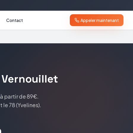
Contact
Appeler maintenant
à
Vernouillet
à partir de 89€
.
t le
78
(
Yvelines
).