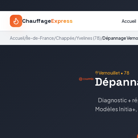
Chauffage
Express
Accueil
Accueil
/
Île-de-France
/
Chappée
/
Yvelines
(
78
)
/
Dépannage
Verno
Vernouillet
•
78
Dépann
Diagnostic + ré
Modèles
Initia+