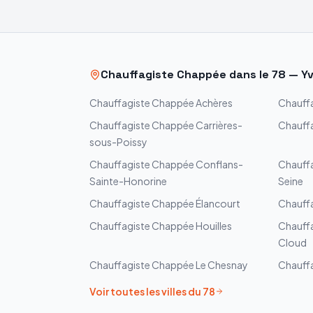
Chauffagiste
Chappée
dans le
78
—
Yv
Chauffagiste
Chappée
Achères
Chauff
Chauffagiste
Chappée
Carrières-
Chauff
sous-Poissy
Chauffagiste
Chappée
Conflans-
Chauff
Sainte-Honorine
Seine
Chauffagiste
Chappée
Élancourt
Chauff
Chauffagiste
Chappée
Houilles
Chauff
Cloud
Chauffagiste
Chappée
Le Chesnay
Chauff
Voir toutes les villes du
78