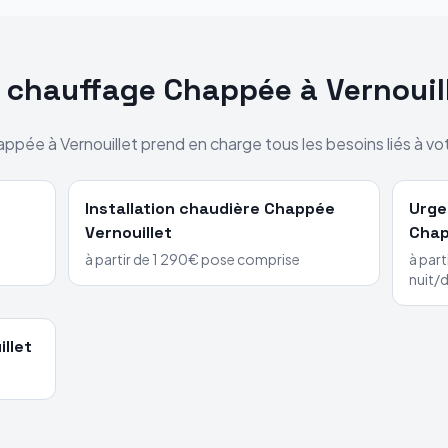
s chauffage
Chappée
à
Vernouil
appée
à
Vernouillet
prend en charge tous les besoins liés à vo
Installation chaudière
Chappée
Urge
Vernouillet
Cha
à partir de 1 290€ pose comprise
à part
nuit/
illet