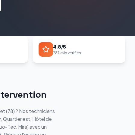
4.8/5
287 avis vérifiés
ntervention
let
(
78
) ? Nos techniciens
, Quartier est, Hôtel de
Duo-Tec, Mira
) avec un
7. Pièces d'origine en