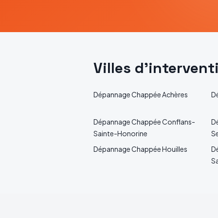
Villes d'interven
Dépannage
Chappée
Achères
D
Dépannage
Chappée
Conflans-
D
Sainte-Honorine
S
Dépannage
Chappée
Houilles
D
S