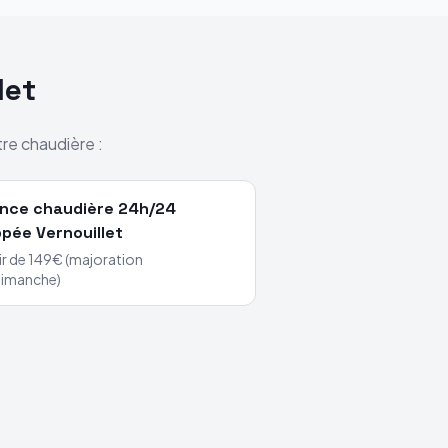
let
tre chaudière :
nce chaudière 24h/24
ppée
Vernouillet
ir de 149€ (majoration
dimanche)