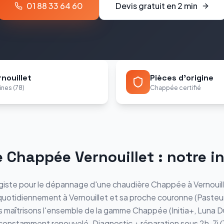
01 88 33 64 60
Devis gratuit en 2 min
nouillet
Pièces d'origine
ines (78)
Chappée certifié
e
Chappée
Vernouillet
: notre i
iste pour le
dépannage
d'une chaudière
Chappée
à
Vernouil
 quotidiennement à
Vernouillet
et sa proche couronne (
Pasteur
s maîtrisons l'ensemble de la gamme
Chappée
(
Initia+, Luna 
e constamment renouvelé.
Diagnostic + réparation sous 2h, 7j/