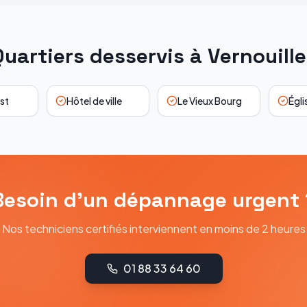
Quartiers desservis à
Vernouille
st
Hôtel de ville
Le Vieux Bourg
Égli
Besoin d'un dépannage urgent 
Nos techniciens certifiés interviennent en moins de 2 heures
01 88 33 64 60