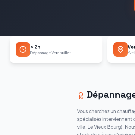
< 2h
Ver
Dépannage Vernouillet
Yvel
Dépannag
Vous cherchez un chauffag
spécialisés interviennent
ville, Le Vieux Bourg
). Nou
stock de pièces d'origin