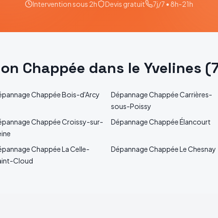
Intervention sous 2h
Devis gratuit
7j/7 • 8h-21h
tion
Chappée
dans le
Yvelines
(
épannage
Chappée
Bois-d'Arcy
Dépannage
Chappée
Carrières-
sous-Poissy
épannage
Chappée
Croissy-sur-
Dépannage
Chappée
Élancourt
eine
épannage
Chappée
La Celle-
Dépannage
Chappée
Le Chesnay
aint-Cloud