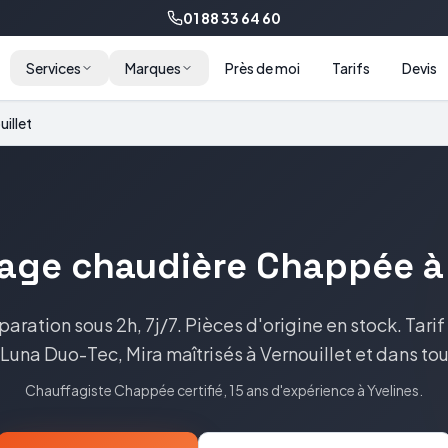
01 88 33 64 60
Services
Marques
Près de moi
Tarifs
Devis
uillet
age
chaudière
Chappée
paration sous 2h, 7j/7. Pièces d'origine en stock.
Tarif
, Luna Duo-Tec, Mira
maîtrisés à
Vernouillet
et dans tou
Chauffagiste
Chappée
certifié, 15 ans d'expérience à
Yvelines
.