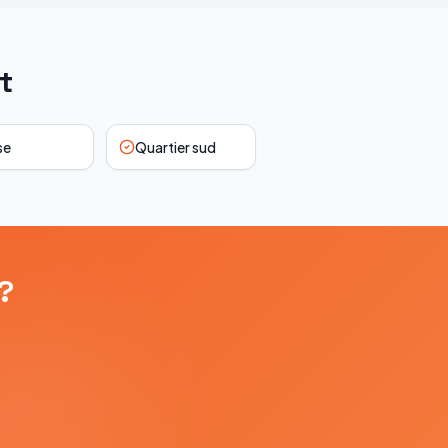
t
se
Quartier sud
?