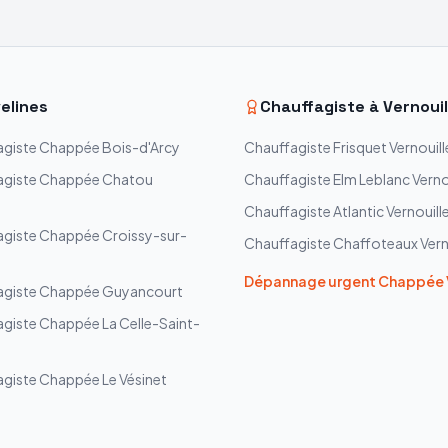
elines
Chauffagiste à
Vernouil
agiste
Chappée
Bois-d'Arcy
Chauffagiste
Frisquet
Vernouill
agiste
Chappée
Chatou
Chauffagiste
Elm Leblanc
Verno
Chauffagiste
Atlantic
Vernouill
agiste
Chappée
Croissy-sur-
Chauffagiste
Chaffoteaux
Vern
Dépannage urgent
Chappée
agiste
Chappée
Guyancourt
agiste
Chappée
La Celle-Saint-
agiste
Chappée
Le Vésinet