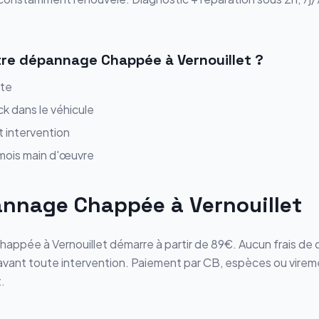
tre
dépannage
Chappée
à
Vernouillet
?
ite
ck dans le véhicule
t intervention
 mois main d'œuvre
annage
Chappée
à
Vernouillet
happée
à
Vernouillet
démarre
à partir de 89€
. Aucun frais d
s avant toute intervention. Paiement par CB, espèces ou vire
.