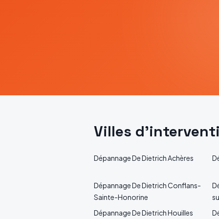
Villes d'interven
Dépannage
De Dietrich
Achères
D
Dépannage
De Dietrich
Conflans-
D
Sainte-Honorine
su
Dépannage
De Dietrich
Houilles
D