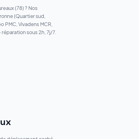
ureaux
(
78
) ? Nos
ronne (
Quartier sud,
o PMC, Vivadens MCR,
 réparation sous 2h, 7j/7.
aux
is de déplacement caché