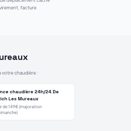
 virement, facture
ureaux
à votre chaudière :
nce chaudière 24h/24
De
rich
Les Mureaux
ir de 149€ (majoration
dimanche)