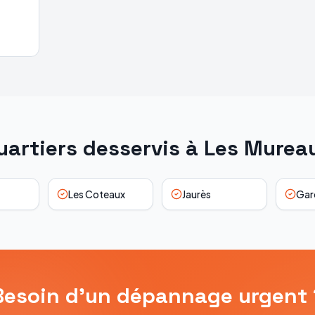
uartiers desservis à
Les Murea
Les Coteaux
Jaurès
Gar
Besoin d'un dépannage urgent 