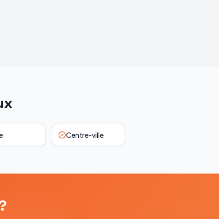
ux
e
Centre-ville
?