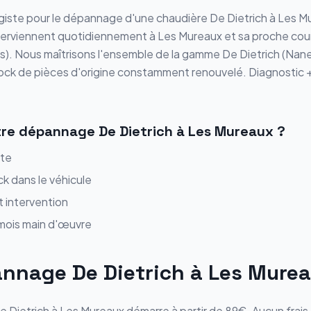
iste pour le
dépannage
d'une chaudière
De Dietrich
à
Les M
nterviennent quotidiennement à
Les Mureaux
et sa proche cou
ès
). Nous maîtrisons l'ensemble de la gamme
De Dietrich
(
Nane
tock de pièces d'origine constamment renouvelé.
Diagnostic +
tre
dépannage
De Dietrich
à
Les Mureaux
?
ite
ck dans le véhicule
t intervention
 mois main d'œuvre
annage
De Dietrich
à
Les Mure
e Dietrich
à
Les Mureaux
démarre
à partir de 89€
. Aucun fra