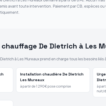
 remis avant toute intervention. Paiement par CB, espèces ou
tiquement.
s chauffage
De Dietrich
à
Les M
Dietrich
à
Les Mureaux
prend en charge tous les besoins liés 
ch
Installation chaudière
De Dietrich
Urge
Les Mureaux
Diet
à partir de 1 290€ pose comprise
à part
nuit/