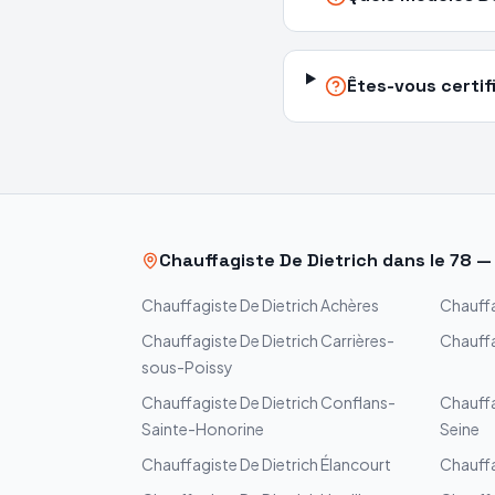
Êtes-vous certifi
Chauffagiste
De Dietrich
dans le
78
Chauffagiste
De Dietrich
Achères
Chauff
Chauffagiste
De Dietrich
Carrières-
Chauff
sous-Poissy
Chauffagiste
De Dietrich
Conflans-
Chauff
Sainte-Honorine
Seine
Chauffagiste
De Dietrich
Élancourt
Chauff