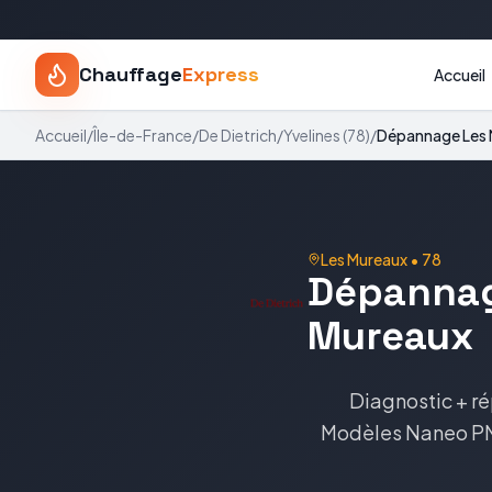
Chauffage
Express
Accueil
Accueil
/
Île-de-France
/
De Dietrich
/
Yvelines
(
78
)
/
Dépannage
Les
Les Mureaux
•
78
Dépanna
Mureaux
Diagnostic + ré
Modèles
Naneo PM