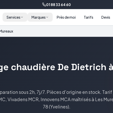
01 88 33 64 60
Services
Marques
Près de moi
Tarifs
Devis
 Mureaux
ge
chaudière
De Dietrich
paration sous 2h, 7j/7. Pièces d'origine en stock.
Tarif
C, Vivadens MCR, Innovens MCA
maîtrisés à
Les Mur
78
(
Yvelines
).