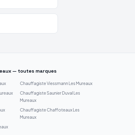
eaux
— toutes marques
aux
Chauffagiste
Viessmann
Les Mureaux
ureaux
Chauffagiste
Saunier Duval
Les
Mureaux
aux
Chauffagiste
Chaffoteaux
Les
Mureaux
eaux