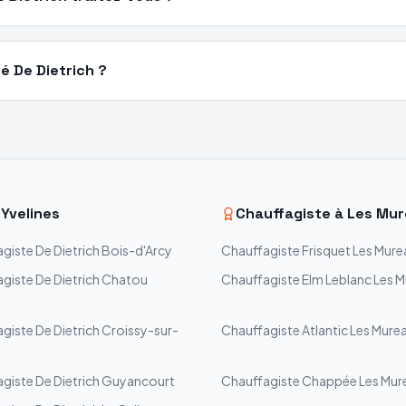
é De Dietrich ?
—
Yvelines
Chauffagiste à
Les Mur
agiste
De Dietrich
Bois-d'Arcy
Chauffagiste
Frisquet
Les Mure
agiste
De Dietrich
Chatou
Chauffagiste
Elm Leblanc
Les M
agiste
De Dietrich
Croissy-sur-
Chauffagiste
Atlantic
Les Mure
agiste
De Dietrich
Guyancourt
Chauffagiste
Chappée
Les Mur