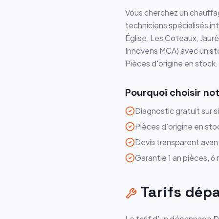
Vous cherchez un chauffag
techniciens spécialisés i
Église, Les Coteaux, Jaur
Innovens MCA
) avec un s
Pièces d'origine en stock.
Pourquoi choisir no
Diagnostic gratuit sur s
Pièces d'origine en sto
Devis transparent avan
Garantie 1 an pièces, 6
Tarifs
dép
Le tarif d'un
dépannage
D