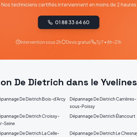
Nos techniciens certifiés interviennent en moins de 2 heures
01 88 33 64 60
Intervention sous 2h
Devis gratuit
7j/7 • 8h-21h
tion
De Dietrich
dans le
Yvelines
épannage
De Dietrich
Bois-d'Arcy
Dépannage
De Dietrich
Carrières-
sous-Poissy
épannage
De Dietrich
Croissy-
Dépannage
De Dietrich
Élancourt
r-Seine
épannage
De Dietrich
La Celle-
Dépannage
De Dietrich
Le Chesna