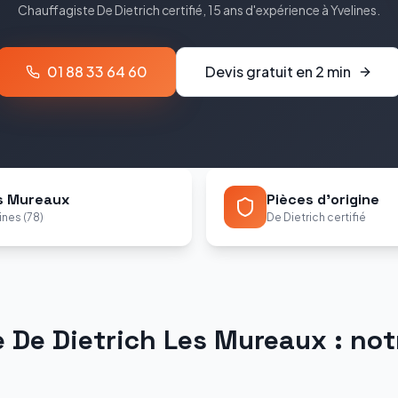
Chauffagiste
De Dietrich
certifié, 15 ans d'expérience à
Yvelines
.
01 88 33 64 60
Devis gratuit en 2 min
s Mureaux
Pièces d'origine
ines (78)
De Dietrich certifié
e
De Dietrich
Les Mureaux
: not