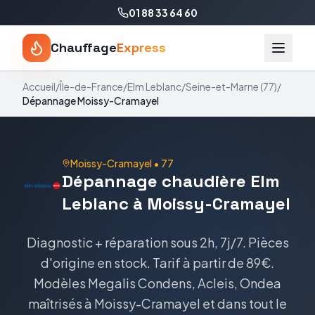
01 88 33 64 60
Chauffage
Express
Accueil
/
Île-de-France
/
Elm Leblanc
/
Seine-et-Marne
(
77
)
/
Dépannage
Moissy-Cramayel
Moissy-Cramayel
•
77
Dépannage
chaudière
Elm
Leblanc
à
Moissy-Cramayel
Diagnostic + réparation sous 2h, 7j/7. Pièces
d'origine en stock.
Tarif
à partir de 89€
.
Modèles
Megalis Condens, Acleis, Ondea
maîtrisés à
Moissy-Cramayel
et dans tout le