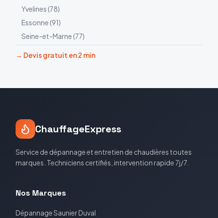
Yvelines
(
78
)
Essonne
(
91
)
Seine-et-Marne
(
77
)
→ Devis gratuit en 2 min
ChauffageExpress
Service de dépannage et entretien de chaudières toutes
marques. Techniciens certifiés, intervention rapide 7j/7.
Nos Marques
Dépannage
Saunier Duval