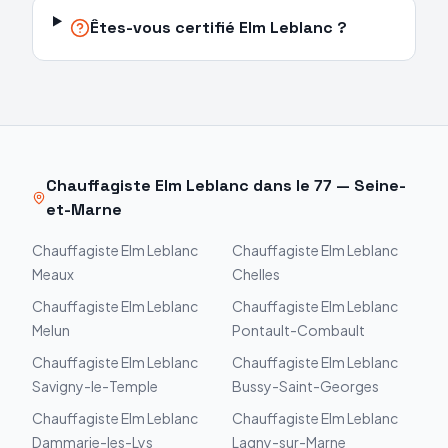
Êtes-vous certifié Elm Leblanc ?
Chauffagiste
Elm Leblanc
dans le
77
—
Seine-
et-Marne
Chauffagiste
Elm Leblanc
Chauffagiste
Elm Leblanc
Meaux
Chelles
Chauffagiste
Elm Leblanc
Chauffagiste
Elm Leblanc
Melun
Pontault-Combault
Chauffagiste
Elm Leblanc
Chauffagiste
Elm Leblanc
Savigny-le-Temple
Bussy-Saint-Georges
Chauffagiste
Elm Leblanc
Chauffagiste
Elm Leblanc
Dammarie-les-Lys
Lagny-sur-Marne