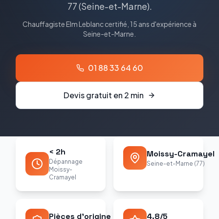
77
(
Seine-et-Marne
).
Chauffagiste
Elm Leblanc
certifié, 15 ans d'expérience à
Seine-et-Marne
.
01 88 33 64 60
Devis gratuit en 2 min
< 2h
Moissy-Cramayel
Dépannage
Seine-et-Marne (77)
Moissy-
Cramayel
Pièces d'origine
4.8/5