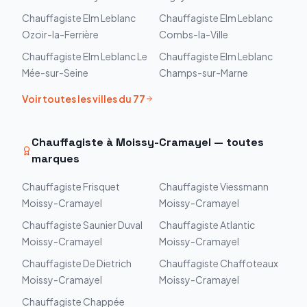
Chauffagiste
Elm Leblanc
Chauffagiste
Elm Leblanc
Ozoir-la-Ferrière
Combs-la-Ville
Chauffagiste
Elm Leblanc
Le
Chauffagiste
Elm Leblanc
Mée-sur-Seine
Champs-sur-Marne
Voir toutes les villes du
77
Chauffagiste à
Moissy-Cramayel
— toutes
marques
Chauffagiste
Frisquet
Chauffagiste
Viessmann
Moissy-Cramayel
Moissy-Cramayel
Chauffagiste
Saunier Duval
Chauffagiste
Atlantic
Moissy-Cramayel
Moissy-Cramayel
Chauffagiste
De Dietrich
Chauffagiste
Chaffoteaux
Moissy-Cramayel
Moissy-Cramayel
Chauffagiste
Chappée