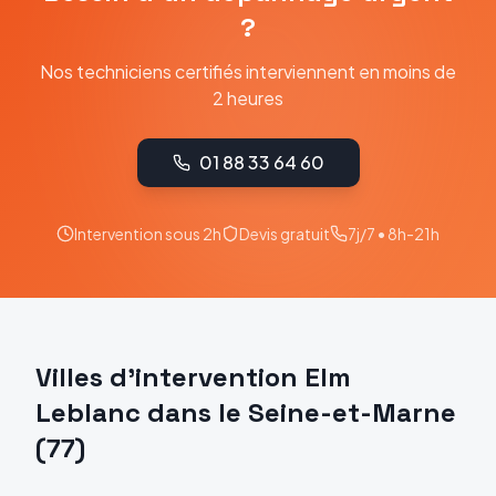
?
Nos techniciens certifiés interviennent en moins de
2 heures
01 88 33 64 60
Intervention sous 2h
Devis gratuit
7j/7 • 8h-21h
Villes d'intervention
Elm
Leblanc
dans le
Seine-et-Marne
(
77
)