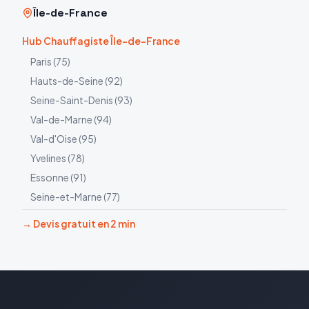
Île-de-France
Hub Chauffagiste Île-de-France
Paris
(
75
)
Hauts-de-Seine
(
92
)
Seine-Saint-Denis
(
93
)
Val-de-Marne
(
94
)
Val-d'Oise
(
95
)
Yvelines
(
78
)
Essonne
(
91
)
Seine-et-Marne
(
77
)
→ Devis gratuit en 2 min