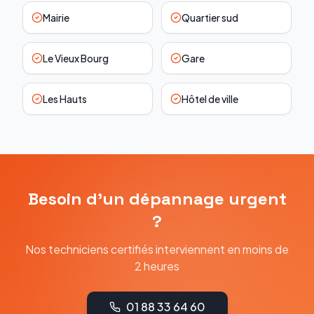
Mairie
Quartier sud
Le Vieux Bourg
Gare
Les Hauts
Hôtel de ville
Besoin d'un dépannage urgent
?
Nos techniciens certifiés interviennent en moins de
2 heures
01 88 33 64 60