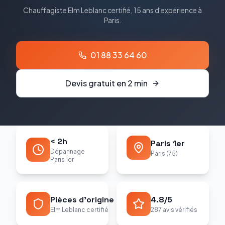
Chauffagiste
Elm Leblanc
certifié, 15 ans d'expérience à
Paris
.
01 88 33 64 60
Devis gratuit en 2 min
< 2h
Paris 1er
Dépannage
Paris (75)
Paris 1er
Pièces d'origine
4.8/5
Elm Leblanc certifié
287 avis vérifiés