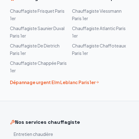
Chauffagiste
Frisquet
Paris
Chauffagiste
Viessmann
1er
Paris 1er
Chauffagiste
Saunier Duval
Chauffagiste
Atlantic
Paris
Paris 1er
1er
Chauffagiste
De Dietrich
Chauffagiste
Chaffoteaux
Paris 1er
Paris 1er
Chauffagiste
Chappée
Paris
1er
Dépannage urgent
Elm Leblanc
Paris 1er
Nos services chauffagiste
Entretien chaudière