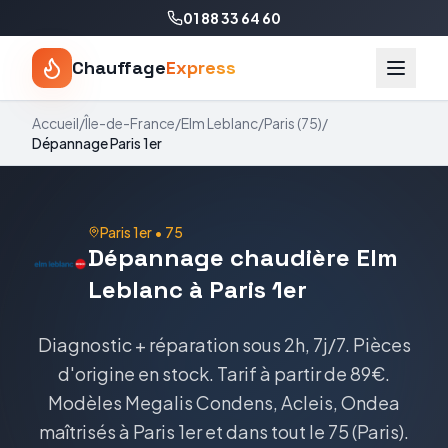
01 88 33 64 60
Chauffage
Express
Accueil
/
Île-de-France
/
Elm Leblanc
/
Paris
(
75
)
/
Dépannage
Paris 1er
Paris 1er
•
75
Dépannage
chaudière
Elm
Leblanc
à
Paris 1er
Diagnostic + réparation sous 2h, 7j/7. Pièces
d'origine en stock.
Tarif
à partir de 89€
.
Modèles
Megalis Condens, Acleis, Ondea
maîtrisés à
Paris 1er
et dans tout le
75
(
Paris
).