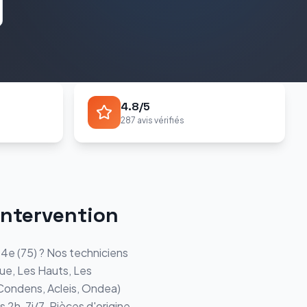
4.8/5
287 avis vérifiés
intervention
 14e
(
75
) ? Nos techniciens
ue, Les Hauts, Les
Condens, Acleis, Ondea
)
 2h, 7j/7. Pièces d'origine