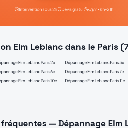
Intervention sous 2h
Devis gratuit
7j/7 • 8h-21h
tion
Elm Leblanc
dans le
Paris
(
épannage
Elm Leblanc
Paris 2e
Dépannage
Elm Leblanc
Paris 3e
épannage
Elm Leblanc
Paris 6e
Dépannage
Elm Leblanc
Paris 7e
épannage
Elm Leblanc
Paris 10e
Dépannage
Elm Leblanc
Paris 11e
 fréquentes —
Dépannage
Elm 