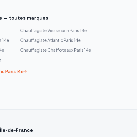
e
— toutes marques
Chauffagiste
Viessmann
Paris 14e
s 14e
Chauffagiste
Atlantic
Paris 14e
14e
Chauffagiste
Chaffoteaux
Paris 14e
e
nc
Paris 14e
Île-de-France