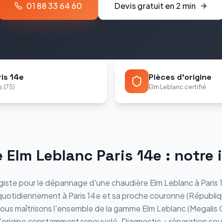
01 88 33 64 60
Devis gratuit en 2 min
is 14e
Pièces d'origine
s (75)
Elm Leblanc certifié
e
Elm Leblanc
Paris 14e
: notre 
iste pour le
dépannage
d'une chaudière
Elm Leblanc
à
Paris
 quotidiennement à
Paris 14e
et sa proche couronne (
Républiq
Nous maîtrisons l'ensemble de la gamme
Elm Leblanc
(
Megalis 
d'origine constamment renouvelé.
Diagnostic + réparation sous