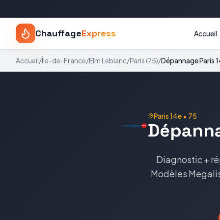
Chauffage
Express
Accueil
Accueil
/
Île-de-France
/
Elm Leblanc
/
Paris
(
75
)
/
Dépannage
Paris 
Paris 14e
•
75
Dépann
Diagnostic + ré
Modèles
Megalis