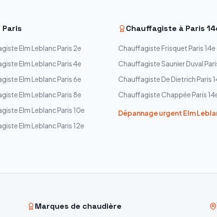
—
Paris
Chauffagiste à
Paris 14
agiste
Elm Leblanc
Paris 2e
Chauffagiste
Frisquet
Paris 14e
agiste
Elm Leblanc
Paris 4e
Chauffagiste
Saunier Duval
Pari
agiste
Elm Leblanc
Paris 6e
Chauffagiste
De Dietrich
Paris 
agiste
Elm Leblanc
Paris 8e
Chauffagiste
Chappée
Paris 14
agiste
Elm Leblanc
Paris 10e
Dépannage urgent
Elm Lebla
agiste
Elm Leblanc
Paris 12e
Marques de chaudière