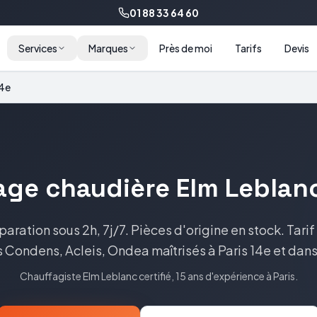
01 88 33 64 60
Services
Marques
Près de moi
Tarifs
Devis
14e
age
chaudière
Elm Leblan
paration sous 2h, 7j/7. Pièces d'origine en stock.
Tarif
 Condens, Acleis, Ondea
maîtrisés à
Paris 14e
et dans
Chauffagiste
Elm Leblanc
certifié, 15 ans d'expérience à
Paris
.