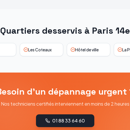
Quartiers desservis à
Paris 14e
Les Coteaux
Hôtel de ville
La P
Besoin d'un dépannage urgent 
Nos techniciens certifiés interviennent en moins de 2 heures
01 88 33 64 60