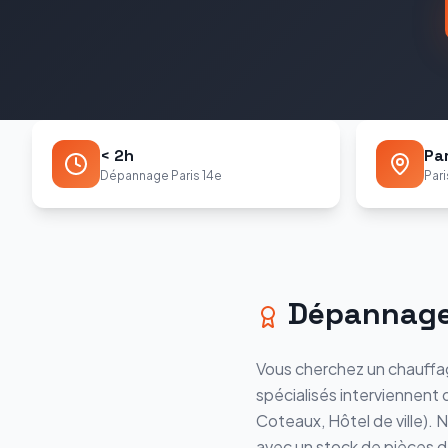
< 2h
Par
Dépannage Paris 14e
Pari
Dépannag
Vous cherchez un chauffag
spécialisés interviennent
Coteaux, Hôtel de ville
). 
avec un stock de pièces 