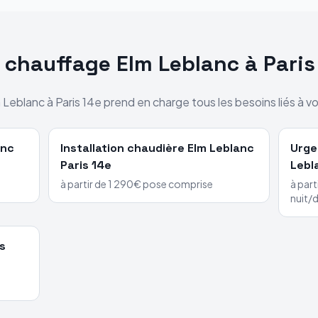
s chauffage
Elm Leblanc
à
Paris
 Leblanc
à
Paris 14e
prend en charge tous les besoins liés à vo
anc
Installation chaudière
Elm Leblanc
Urge
Paris 14e
Lebl
à partir de 1 290€ pose comprise
à part
nuit/
s