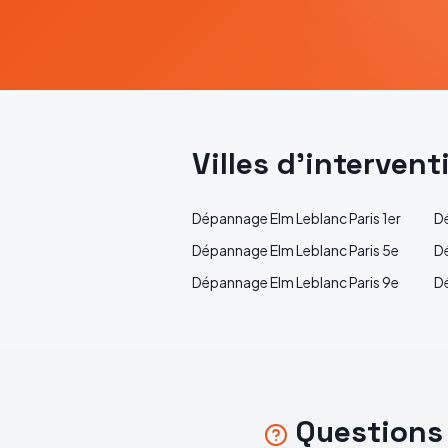
Villes d'interven
Dépannage
Elm Leblanc
Paris 1er
D
Dépannage
Elm Leblanc
Paris 5e
D
Dépannage
Elm Leblanc
Paris 9e
D
Questions