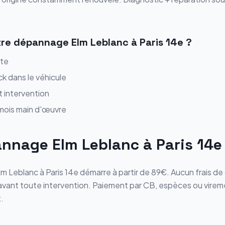
tre
dépannage
Elm Leblanc
à
Paris 14e
?
ite
ck dans le véhicule
t intervention
 mois main d'œuvre
annage
Elm Leblanc
à
Paris 14e
lm Leblanc
à
Paris 14e
démarre
à partir de 89€
. Aucun frais 
s avant toute intervention. Paiement par CB, espèces ou vire
.